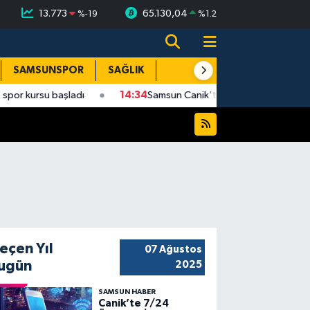
13.773
65.130,04
%
-19
%
1.2
SAMSUNSPOR
SAĞLIK
TEKNOLOJİ
SPOR
E
dı
14:34
Samsun Canik'te 20 bin hane fiber internete kavuşuy
eçen Yıl
07 Ağustos
ugün
2025
SAMSUN HABER
Canik’te 7/24