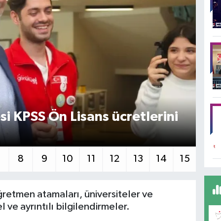
i KPSS Ön Lisans ücretlerini
İL
Ba
7
8
9
10
11
12
13
14
15
öğretmen atamaları, üniversiteler ve
l ve ayrıntılı bilgilendirmeler.