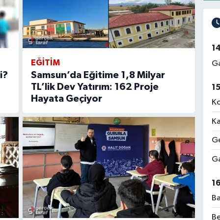
1
EĞİTİM
Ga
i?
Samsun’da Eğitime 1,8 Milyar
TL’lik Dev Yatırım: 162 Proje
1
Hayata Geçiyor
Ko
Ka
Ge
Ga
1
Ba
Be