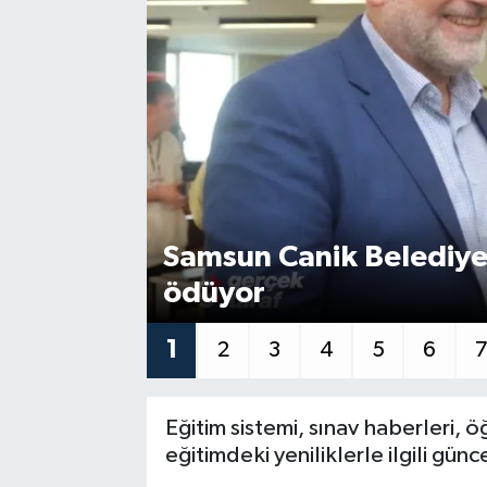
SPOR
EKONOMİ
TEKNOLOJİ
YAŞAM
Samsun Canik Belediyes
YEMEK
ödüyor
1
2
3
4
5
6
Eğitim sistemi, sınav haberleri, 
eğitimdeki yeniliklerle ilgili günce