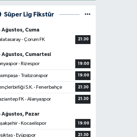
Süper Lig Fikstür
4 Ağustos, Cuma
latasaray - Çorum FK
21:30
5 Ağustos, Cumartesi
nyaspor - Rizespor
19:00
sımpaşa - Trabzonspor
19:00
nçlerbirliği S.K. - Fenerbahçe
21:30
ziantep FK - Alanyaspor
21:30
6 Ağustos, Pazar
şakşehir - Kocaelispor
19:00
şiktaş - Eyüpspor
21:30