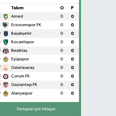
#
Takım
O
P
1
Amed
0
0
2
Erzurumspor FK
0
0
3
Başakşehir
0
0
4
Kocaelispor
0
0
5
Beşiktaş
0
0
6
Eyüpspor
0
0
7
Galatasaray
0
0
8
Çorum FK
0
0
9
Gaziantep FK
0
0
0
Alanyaspor
0
0
Detaylar için tıklayın