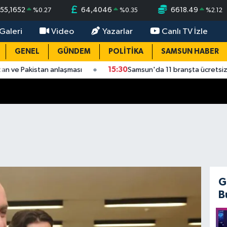
55,1652
64,4046
6618.49
%
0.27
%
0.35
%
2.12
Galeri
Video
Yazarlar
Canlı TV İzle
GENEL
GÜNDEM
POLİTİKA
SAMSUN HABER
nlaşması
15:30
Samsun'da 11 branşta ücretsiz spor kursu başla
G
B