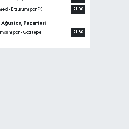
ed - Erzurumspor FK
21:30
7 Ağustos, Pazartesi
msunspor - Göztepe
21:30