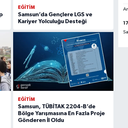
EĞİTİM
Am
p
Samsun’da Gençlere LGS ve
Kariyer Yolculuğu Desteği
1
Sa
EĞİTİM
Samsun, TÜBİTAK 2204-B’de
Bölge Yarışmasına En Fazla Proje
Gönderen İl Oldu