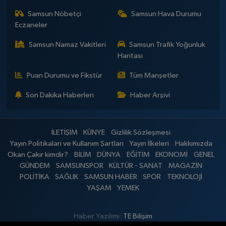
Samsun Nöbetçi
Samsun Hava Durumu
Eczaneler
Samsun Namaz Vakitleri
Samsun Trafik Yoğunluk
Haritası
Puan Durumu ve Fikstür
Tüm Manşetler
Son Dakika Haberleri
Haber Arşivi
İLETİŞİM
KÜNYE
Gizlilik Sözleşmesi
Yayın Politikaları ve Kullanım Şartları
Yayın İlkeleri
Hakkımızda
Okan Çakır kimdir?
BİLİM
DÜNYA
EĞİTİM
EKONOMİ
GENEL
GÜNDEM
SAMSUNSPOR
KÜLTÜR - SANAT
MAGAZİN
POLİTİKA
SAĞLIK
SAMSUN HABER
SPOR
TEKNOLOJİ
YAŞAM
YEMEK
Haber Yazılımı:
TE Bilişim