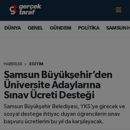
Canlı TV İzle
DÜNYA
Samsun Nöbetçi Eczaneler
DÜNYA
GENEL
GÜNDEM
POLİTİKA
SAMSUN 
GENEL
Samsun Hava Durumu
GÜNDEM
Samsun Namaz Vakitleri
HABERLER
EĞİTİM
POLİTİKA
Samsun Trafik Yoğunluk Haritası
Samsun Büyükşehir’den
SAMSUN HABER
Süper Lig Puan Durumu ve Fikstür
Üniversite Adaylarına
Sınav Ücreti Desteği
SAMSUNSPOR
Tüm Manşetler
Samsun Büyükşehir Belediyesi, YKS’ye girecek ve
SAĞLIK
Son Dakika Haberleri
sosyal desteğe ihtiyaç duyan öğrencilerin sınav
başvuru ücretlerini bu yıl da karşılayacak.
TEKNOLOJİ
Haber Arşivi