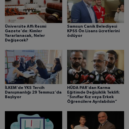
Üniversite Affı Resmi
Samsun Canik Belediyesi
Gazete'de: Kimler
KPSS Ön Lisans ücretlerini
Yararlanacak, Neler
ödüyor
Değişecek?
İLKEM'de YKS Tercih
HÜDA PAR’dan Karma
Danışmanlığı 29 Temmuz'da
Eğitimde Değişiklik Teklifi:
Başlıyor
“Sınıflar Kız veya Erkek
Öğrencilere Ayrılabilsin”