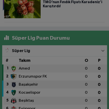
TMO’nun Fındık Fiyatı Karadeniz’i
Karıştırdı!
Süper Lig Puan Durumu
Süper Lig
#
Takım
O
P
1
Amed
0
0
2
Erzurumspor FK
0
0
3
Başakşehir
0
0
4
Kocaelispor
0
0
5
Beşiktaş
0
0
6
Eyüpspor
0
0