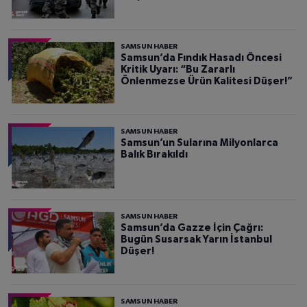
SAMSUN HABER
Samsun’da Fındık Hasadı Öncesi
Kritik Uyarı: “Bu Zararlı
Önlenmezse Ürün Kalitesi Düşer!”
SAMSUN HABER
Samsun’un Sularına Milyonlarca
Balık Bırakıldı
SAMSUN HABER
Samsun’da Gazze İçin Çağrı:
Bugün Susarsak Yarın İstanbul
Düşer!
SAMSUN HABER