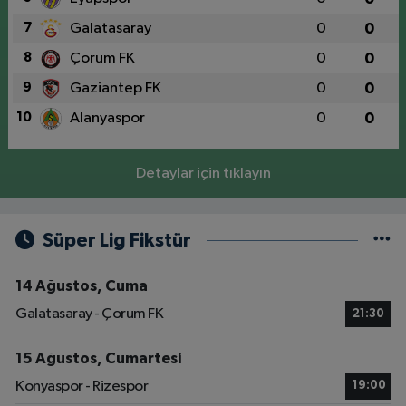
7
Galatasaray
0
0
8
Çorum FK
0
0
9
Gaziantep FK
0
0
10
Alanyaspor
0
0
Detaylar için tıklayın
Süper Lig Fikstür
14 Ağustos, Cuma
Galatasaray - Çorum FK
21:30
15 Ağustos, Cumartesi
Konyaspor - Rizespor
19:00