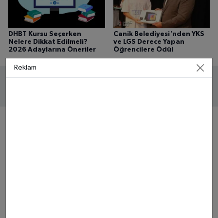
DHBT Kursu Seçerken
Canik Belediyesi'nden YKS
Nelere Dikkat Edilmeli?
ve LGS Derece Yapan
2026 Adaylarına Öneriler
Öğrencilere Ödül
Reklam
Yorumlar