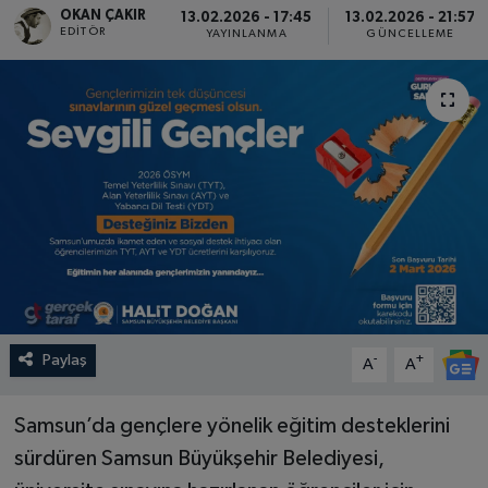
OKAN ÇAKIR
13.02.2026 - 17:45
13.02.2026 - 21:57
EDITÖR
YAYINLANMA
GÜNCELLEME
SPOR
EKONOMİ
TEKNOLOJİ
YAŞAM
YEMEK
Paylaş
-
+
A
A
Samsun’da gençlere yönelik eğitim desteklerini
sürdüren Samsun Büyükşehir Belediyesi,