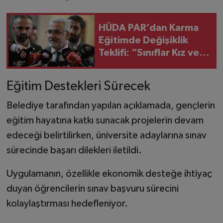
HÜDA PAR’dan Karma
Eğitimde Değişiklik
Teklifi: “Sınıflar Kız veya
Erkek Öğrencilere
Ayrılabilsin”
Eğitim Destekleri Sürecek
Belediye tarafından yapılan açıklamada, gençlerin
eğitim hayatına katkı sunacak projelerin devam
edeceği belirtilirken, üniversite adaylarına sınav
sürecinde başarı dilekleri iletildi.
Uygulamanın, özellikle ekonomik desteğe ihtiyaç
duyan öğrencilerin sınav başvuru sürecini
kolaylaştırması hedefleniyor.