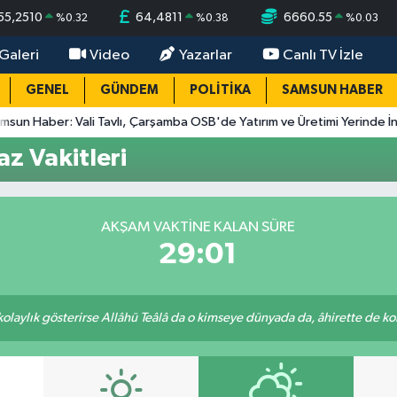
55,2510
64,4811
6660.55
%
0.32
%
0.38
%
0.03
Galeri
Video
Yazarlar
Canlı TV İzle
GENEL
GÜNDEM
POLİTİKA
SAMSUN HABER
aber: Vali Tavlı, Çarşamba OSB'de Yatırım ve Üretimi Yerinde İnceledi
z Vakitleri
AKŞAM VAKTINE KALAN SÜRE
29:00
 kolaylık gösterirse Allâhü Teâlâ da o kimseye dünyada da, âhirette de kola