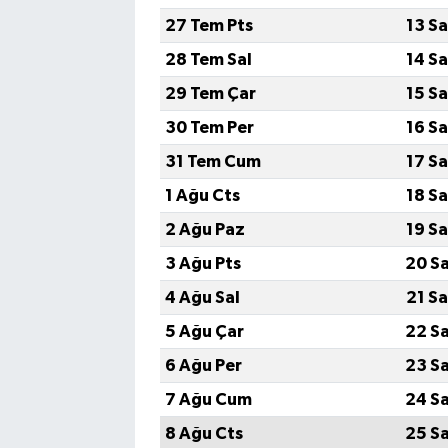
27 Tem Pts
13 S
28 Tem Sal
14 S
29 Tem Çar
15 S
30 Tem Per
16 S
31 Tem Cum
17 S
1 Ağu Cts
18 S
2 Ağu Paz
19 S
3 Ağu Pts
20 S
4 Ağu Sal
21 S
5 Ağu Çar
22 S
6 Ağu Per
23 S
7 Ağu Cum
24 S
8 Ağu Cts
25 S