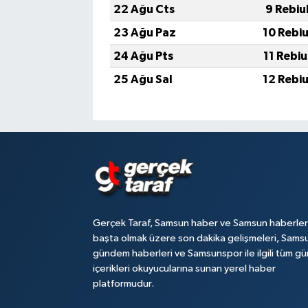
22 Ağu Cts
9 Rebiu
23 Ağu Paz
10 Rebi
24 Ağu Pts
11 Rebi
25 Ağu Sal
12 Rebi
Gerçek Taraf, Samsun haber ve Samsun haberler
başta olmak üzere son dakika gelişmeleri, Sams
gündem haberleri ve Samsunspor ile ilgili tüm gü
içerikleri okuyucularına sunan yerel haber
platformudur.