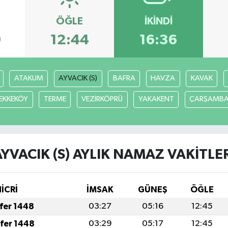
ÖĞLE
İKINDI
9
12:44
16:36
ATAKUM
AYVACIK (S)
BAFRA
HAVZA
KAVAK
EKKEKÖY
TERME
VEZİRKÖPRÜ
YAKAKENT
ÇARŞAMB
YVACIK (S) AYLIK NAMAZ VAKITLE
HİCRİ
İMSAK
GÜNEŞ
ÖĞLE
afer 1448
03:27
05:16
12:45
afer 1448
03:29
05:17
12:45