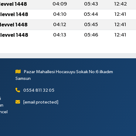
levvel 1448
04:09
05:43
12:42
ulevvel 1448
04:10
05:44
12:41
ulevvel 1448
04:12
05:45
12:41
ulevvel 1448
04:13
05:46
12:41
Pazar Mahallesi Hocasuyu Sokak No:6 ilkadım
Samsun
0554 811 32 05
i
[email protected]
un
ncel