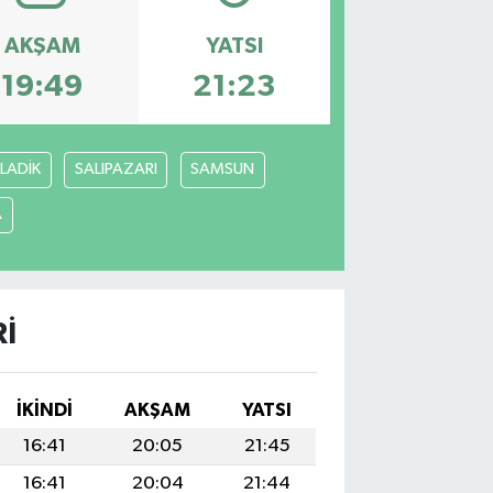
AKŞAM
YATSI
19:49
21:23
LADİK
SALIPAZARI
SAMSUN
A
RI
İKINDI
AKŞAM
YATSI
16:41
20:05
21:45
16:41
20:04
21:44