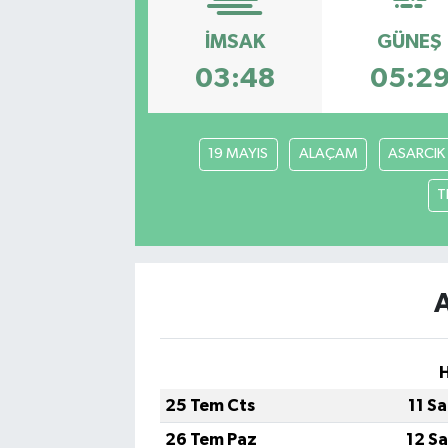
SPOR
İMSAK
GÜNEŞ
03:48
05:2
EKONOMİ
TEKNOLOJİ
19 MAYIS
ALAÇAM
ASARCIK
YAŞAM
T
YEMEK
A
25 Tem Cts
11 S
26 Tem Paz
12 S