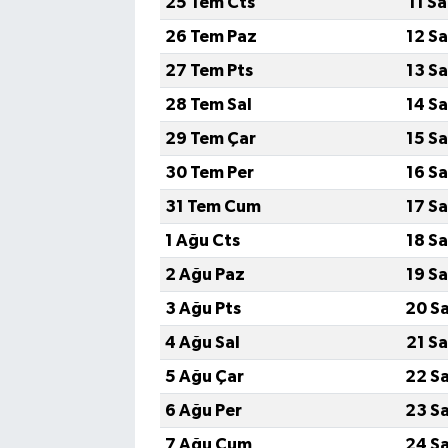
25 Tem Cts
11 S
26 Tem Paz
12 S
27 Tem Pts
13 S
28 Tem Sal
14 S
29 Tem Çar
15 S
30 Tem Per
16 S
31 Tem Cum
17 S
1 Ağu Cts
18 S
2 Ağu Paz
19 S
3 Ağu Pts
20 S
4 Ağu Sal
21 S
5 Ağu Çar
22 S
6 Ağu Per
23 S
7 Ağu Cum
24 S