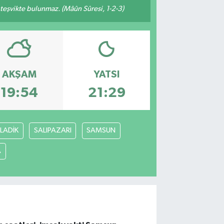
n teşvikte bulunmaz. (Mâûn Sûresi, 1-2-3)
AKŞAM
YATSI
19:54
21:29
LADİK
SALIPAZARI
SAMSUN
A