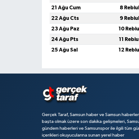
21 Ağu Cum
8 Rebiu
22 Ağu Cts
9 Rebiu
23 Ağu Paz
10 Rebi
24 Ağu Pts
11 Rebi
25 Ağu Sal
12 Rebi
Gerçek Taraf, Samsun haber ve Samsun haberler
başta olmak üzere son dakika gelişmeleri, Sams
gündem haberleri ve Samsunspor ile ilgili tüm gü
içerikleri okuyucularına sunan yerel haber