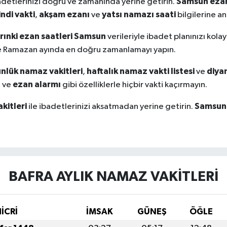
Samsun ezan
adetlerinizi doğru ve zamanında yerine getirin.
indi vakti
akşam ezanı
yatsı namazı saati
,
ve
bilgilerine anl
rınki ezan saatleri Samsun
verileriyle ibadet planınızı kola
kle Ramazan ayında en doğru zamanlamayı yapın.
nlük namaz vakitleri
haftalık namaz vakti listesi
diya
,
ve
ı
ezan alarmı
ve
gibi özelliklerle hiçbir vakti kaçırmayın.
kitleri
Samsun 
ile ibadetlerinizi aksatmadan yerine getirin.
BAFRA AYLIK NAMAZ VAKITLERI
HİCRİ
İMSAK
GÜNEŞ
ÖĞLE