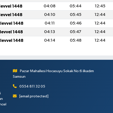
levvel 1448
04:08
05:44
12:45
levvel 1448
04:10
05:45
12:44
ulevvel 1448
04:11
05:46
12:44
ulevvel 1448
04:13
05:47
12:44
ulevvel 1448
04:14
05:48
12:44
Pazar Mahallesi Hocasuyu Sokak No:6 ilkadım
Samsun
0554 811 32 05
i
[email protected]
un
ncel