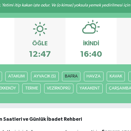
 Yetimi itip kakan işte odur. Ve (o kimse) yoksula yemek yedirilmesi içi
ÖĞLE
İKINDI
12:47
16:40
ATAKUM
AYVACIK (S)
BAFRA
HAVZA
KAVAK
EKKEKÖY
TERME
VEZİRKÖPRÜ
YAKAKENT
ÇARŞAMB
n Saatleri ve Günlük İbadet Rehberi