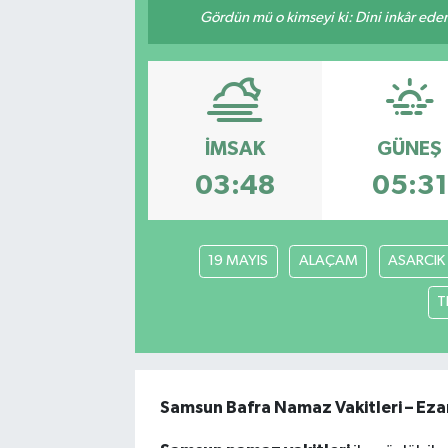
Gördün mü o kimseyi ki: Dini inkâr eder.
SPOR
EKONOMİ
TEKNOLOJİ
İMSAK
GÜNEŞ
03:48
05:31
YAŞAM
YEMEK
19 MAYIS
ALAÇAM
ASARCIK
T
Samsun Bafra Namaz Vakitleri – Eza