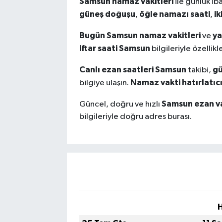
Samsun namaz vakitleri
ile günlük ib
güneş doğuşu
öğle namazı saati
ik
,
,
Bugün Samsun namaz vakitleri
ya
ve
iftar saati Samsun
bilgileriyle özelli
Canlı ezan saatleri Samsun
gü
takibi,
Namaz vakti hatırlatıc
bilgiye ulaşın.
Samsun ezan va
Güncel, doğru ve hızlı
bilgileriyle doğru adres burası.