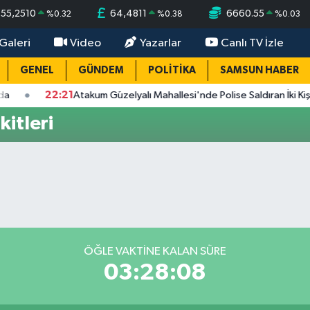
55,2510
64,4811
6660.55
%
0.32
%
0.38
%
0.03
Galeri
Video
Yazarlar
Canlı TV İzle
GENEL
GÜNDEM
POLİTİKA
SAMSUN HABER
22:21
Atakum Güzelyalı Mahallesi'nde Polise Saldıran İki Kişi Tutukl
itleri
ÖĞLE VAKTINE KALAN SÜRE
03:28:07