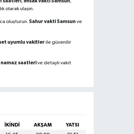
 saatleri
imsak vakti Samsun
,
,
ık olarak ulaşın.
Sahur vakti Samsun
yca oluşturun.
ve
net uyumlu vakitler
ile güvenilir
namaz saatleri
ve detaylı vakit
İKINDI
AKŞAM
YATSI