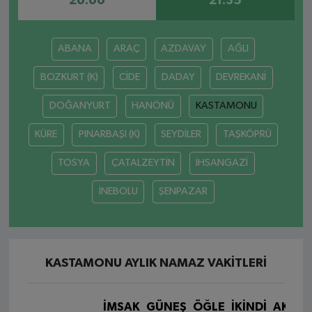
20:00
21:35
ABANA
ARAÇ
AZDAVAY
AĞLI
BOZKURT (K)
CİDE
DADAY
DEVREKANİ
DOĞANYURT
HANÖNÜ
KASTAMONU
KÜRE
PINARBAŞI (K)
SEYDİLER
TAŞKÖPRÜ
TOSYA
ÇATALZEYTİN
İHSANGAZİ
İNEBOLU
ŞENPAZAR
KASTAMONU AYLIK NAMAZ VAKITLERI
İMSAK
GÜNEŞ
ÖĞLE
İKINDI
AKŞA