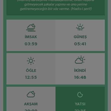
gitmeyecek şakalar yapma ve ona yerine
SPOR
getiremeyeceğin bir söz verme. (Hadis-i şerif)
EKONOMİ
TEKNOLOJİ
İMSAK
GÜNEŞ
03:59
05:41
YAŞAM
YEMEK
ÖĞLE
İKINDI
12:55
16:48
AKŞAM
YATSI