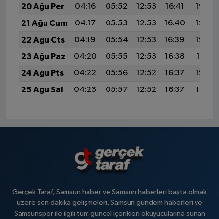
20 Ağu Per
04:16
05:52
12:53
16:41
19:45
21 Ağu Cum
04:17
05:53
12:53
16:40
19:44
22 Ağu Cts
04:19
05:54
12:53
16:39
19:42
23 Ağu Paz
04:20
05:55
12:53
16:38
19:41
24 Ağu Pts
04:22
05:56
12:52
16:37
19:39
25 Ağu Sal
04:23
05:57
12:52
16:37
19:38
Gerçek Taraf, Samsun haber ve Samsun haberleri başta olmak
üzere son dakika gelişmeleri, Samsun gündem haberleri ve
Samsunspor ile ilgili tüm güncel içerikleri okuyucularına sunan