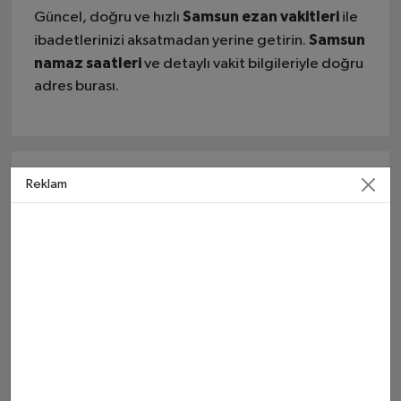
Samsun ezan vakitleri
Güncel, doğru ve hızlı
ile
Samsun
ibadetlerinizi aksatmadan yerine getirin.
namaz saatleri
ve detaylı vakit bilgileriyle doğru
adres burası.
TEKKEKÖY AYLIK NAMAZ VAKITLERI
Reklam
İMSAK
GÜNEŞ
ÖĞLE
İKINDI
AKŞA
25 Tem Cts
03:27
05:16
12:46
16:42
20:06
26 Tem Paz
03:28
05:17
12:46
16:42
20:05
27 Tem Pts
03:30
05:18
12:46
16:42
20:04
28 Tem Sal
03:31
05:19
12:46
16:42
20:03
29 Tem Çar
03:33
05:20
12:46
16:41
20:02