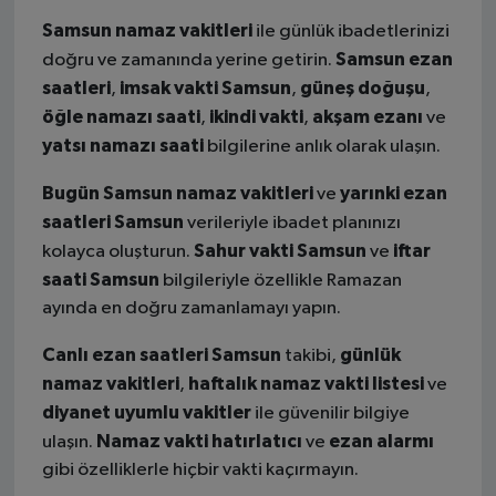
Samsun namaz vakitleri
ile günlük ibadetlerinizi
Samsun ezan
doğru ve zamanında yerine getirin.
saatleri
imsak vakti Samsun
güneş doğuşu
,
,
,
öğle namazı saati
ikindi vakti
akşam ezanı
,
,
ve
yatsı namazı saati
bilgilerine anlık olarak ulaşın.
Bugün Samsun namaz vakitleri
yarınki ezan
ve
saatleri Samsun
verileriyle ibadet planınızı
Sahur vakti Samsun
iftar
kolayca oluşturun.
ve
saati Samsun
bilgileriyle özellikle Ramazan
ayında en doğru zamanlamayı yapın.
Canlı ezan saatleri Samsun
günlük
takibi,
namaz vakitleri
haftalık namaz vakti listesi
,
ve
diyanet uyumlu vakitler
ile güvenilir bilgiye
Namaz vakti hatırlatıcı
ezan alarmı
ulaşın.
ve
gibi özelliklerle hiçbir vakti kaçırmayın.