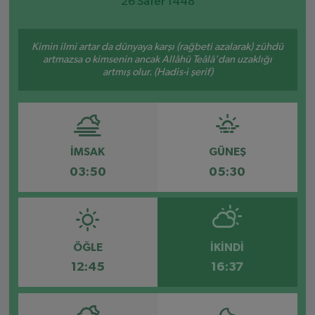
26 Safer 1448
SPOR
Kimin ilmi artar da dünyaya karşı (rağbeti azalarak) zühdü
artmazsa o kimsenin ancak Allâhü Teâlâ'dan uzaklığı
EKONOMİ
artmış olur. (Hadis-i şerif)
TEKNOLOJİ
YAŞAM
İMSAK
GÜNEŞ
YEMEK
03:50
05:30
ÖĞLE
İKINDI
12:45
16:37