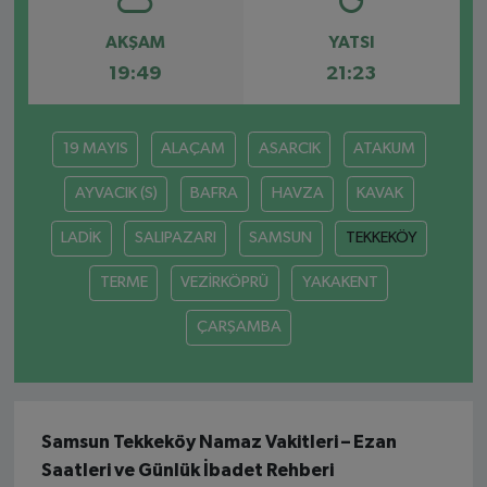
AKŞAM
YATSI
19:49
21:23
19 MAYIS
ALAÇAM
ASARCIK
ATAKUM
AYVACIK (S)
BAFRA
HAVZA
KAVAK
LADİK
SALIPAZARI
SAMSUN
TEKKEKÖY
TERME
VEZİRKÖPRÜ
YAKAKENT
ÇARŞAMBA
Samsun Tekkeköy Namaz Vakitleri – Ezan
Saatleri ve Günlük İbadet Rehberi