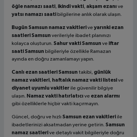
öğle namazı saati
ikindi vakti
akşam ezanı
,
,
ve
yatsı namazı saati
bilgilerine anlık olarak ulaşın.
Bugün Samsun namaz vakitleri
yarınki ezan
ve
saatleri Samsun
verileriyle ibadet planınızı
Sahur vakti Samsun
iftar
kolayca oluşturun.
ve
saati Samsun
bilgileriyle özellikle Ramazan
ayında en doğru zamanlamayı yapın.
Canlı ezan saatleri Samsun
günlük
takibi,
namaz vakitleri
haftalık namaz vakti listesi
,
ve
diyanet uyumlu vakitler
ile güvenilir bilgiye
Namaz vakti hatırlatıcı
ezan alarmı
ulaşın.
ve
gibi özelliklerle hiçbir vakti kaçırmayın.
Samsun ezan vakitleri
Güncel, doğru ve hızlı
ile
Samsun
ibadetlerinizi aksatmadan yerine getirin.
namaz saatleri
ve detaylı vakit bilgileriyle doğru