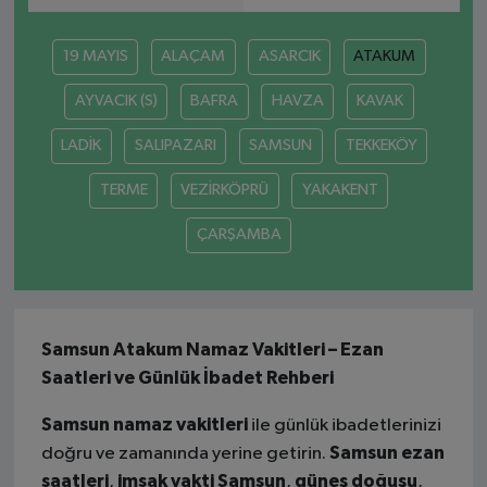
19 MAYIS
ALAÇAM
ASARCIK
ATAKUM
AYVACIK (S)
BAFRA
HAVZA
KAVAK
LADİK
SALIPAZARI
SAMSUN
TEKKEKÖY
TERME
VEZİRKÖPRÜ
YAKAKENT
ÇARŞAMBA
Samsun Atakum Namaz Vakitleri – Ezan
Saatleri ve Günlük İbadet Rehberi
Samsun namaz vakitleri
ile günlük ibadetlerinizi
Samsun ezan
doğru ve zamanında yerine getirin.
saatleri
imsak vakti Samsun
güneş doğuşu
,
,
,