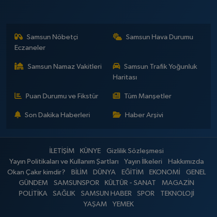
Samsun Nöbetçi
Samsun Hava Durumu
Eczaneler
Samsun Namaz Vakitleri
Samsun Trafik Yoğunluk
Haritası
Puan Durumu ve Fikstür
Tüm Manşetler
Son Dakika Haberleri
Haber Arşivi
İLETİŞİM
KÜNYE
Gizlilik Sözleşmesi
Yayın Politikaları ve Kullanım Şartları
Yayın İlkeleri
Hakkımızda
Okan Çakır kimdir?
BİLİM
DÜNYA
EĞİTİM
EKONOMİ
GENEL
GÜNDEM
SAMSUNSPOR
KÜLTÜR - SANAT
MAGAZİN
POLİTİKA
SAĞLIK
SAMSUN HABER
SPOR
TEKNOLOJİ
YAŞAM
YEMEK