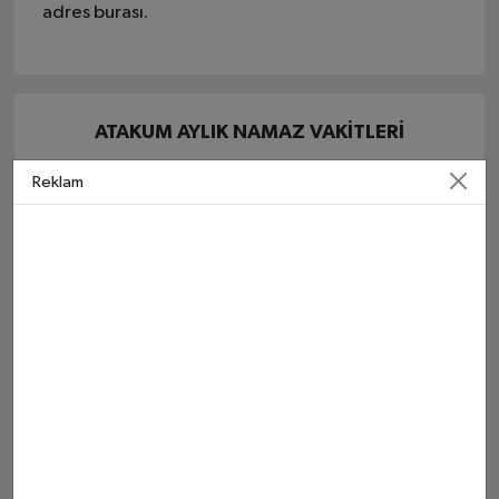
adres burası.
ATAKUM AYLIK NAMAZ VAKITLERI
Reklam
İMSAK
GÜNEŞ
ÖĞLE
İKINDI
AKŞA
25 Tem Cts
03:27
05:17
12:47
16:44
20:07
26 Tem Paz
03:29
05:18
12:47
16:44
20:07
27 Tem Pts
03:30
05:19
12:47
16:43
20:06
28 Tem Sal
03:32
05:20
12:47
16:43
20:05
29 Tem Çar
03:33
05:21
12:47
16:43
20:04
30 Tem Per
03:35
05:22
12:47
16:42
20:03
31 Tem Cum
03:36
05:23
12:47
16:42
20:02