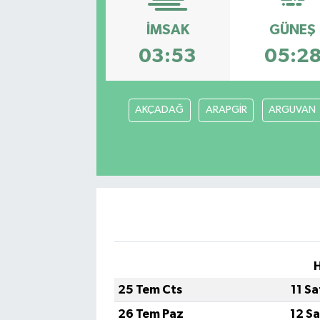
SPOR
İMSAK
GÜNEŞ
03:53
05:2
EKONOMİ
TEKNOLOJİ
AKÇADAĞ
ARAPGİR
ARGUVAN
YAŞAM
YEMEK
H
25 Tem Cts
11 S
26 Tem Paz
12 S