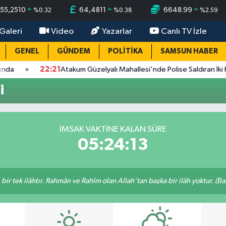
55,2510
64,4811
6648.99
%
0.32
%
0.38
%
2.59
Galeri
Video
Yazarlar
Canlı TV İzle
GENEL
GÜNDEM
POLİTİKA
SAMSUN HABER
22:21
Atakum Güzelyalı Mahallesi'nde Polise Saldıran İki Kişi Tu
i
İMSAK VAKTINE KALAN SÜRE
05:24:13
, bir tek ilâhtır. Rahmân ve Rahîm olan Allah'tan başka bir ilâh yoktur. (B