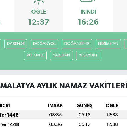
ÖĞLE
İKINDI
8
12:37
16:26
DARENDE
DOĞANYOL
DOĞANŞEHİR
HEKİMHAN
PÜTÜRGE
YAZIHAN
YEŞİLYURT
MALATYA AYLIK NAMAZ VAKITLER
İCRİ
İMSAK
GÜNEŞ
ÖĞLE
afer 1448
03:35
05:16
12:38
afer 1448
03:36
05:17
12:38