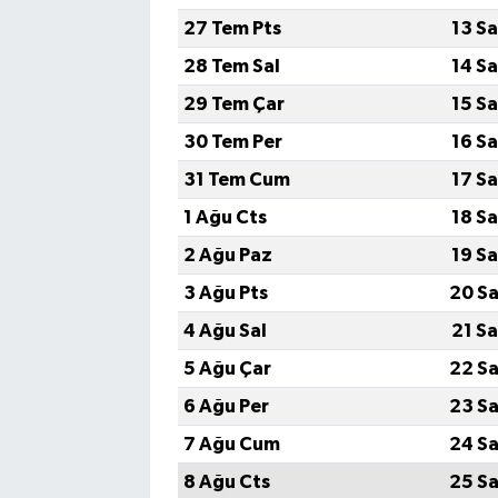
27 Tem Pts
13 S
28 Tem Sal
14 S
29 Tem Çar
15 S
30 Tem Per
16 S
31 Tem Cum
17 S
1 Ağu Cts
18 S
2 Ağu Paz
19 S
3 Ağu Pts
20 Sa
4 Ağu Sal
21 S
5 Ağu Çar
22 Sa
6 Ağu Per
23 Sa
7 Ağu Cum
24 Sa
8 Ağu Cts
25 Sa