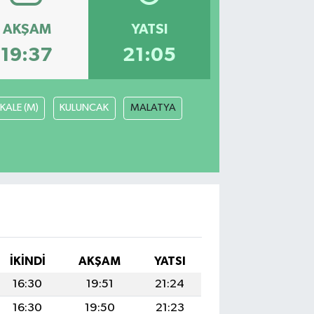
AKŞAM
YATSI
19:37
21:05
KALE (M)
KULUNCAK
MALATYA
I
İKINDI
AKŞAM
YATSI
16:30
19:51
21:24
16:30
19:50
21:23