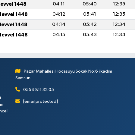
levvel 1448
04:11
05:40
12:35
ulevvel 1448
04:12
05:41
12:35
ulevvel 1448
04:14
05:42
12:34
ulevvel 1448
04:15
05:43
12:34
Pazar Mahallesi Hocasuyu Sokak No:6 ilkadım
Samsun
0554 811 32 05
i
[email protected]
un
ncel