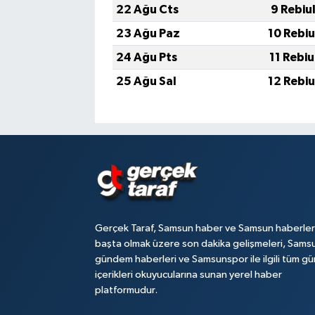
22 Ağu Cts
9 Rebiu
23 Ağu Paz
10 Rebi
24 Ağu Pts
11 Rebi
25 Ağu Sal
12 Rebi
Gerçek Taraf, Samsun haber ve Samsun haberler
başta olmak üzere son dakika gelişmeleri, Sams
gündem haberleri ve Samsunspor ile ilgili tüm gü
içerikleri okuyucularına sunan yerel haber
platformudur.