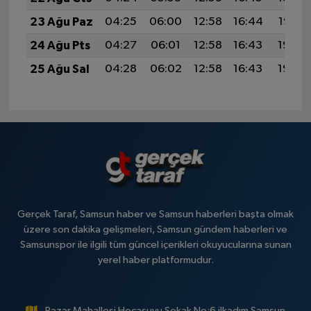
23 Ağu Paz
04:25
06:00
12:58
16:44
19:47
24 Ağu Pts
04:27
06:01
12:58
16:43
19:45
25 Ağu Sal
04:28
06:02
12:58
16:43
19:44
Gerçek Taraf, Samsun haber ve Samsun haberleri başta olmak
üzere son dakika gelişmeleri, Samsun gündem haberleri ve
Samsunspor ile ilgili tüm güncel içerikleri okuyucularına sunan
yerel haber platformudur.
Pazar Mahallesi Hocasuyu Sokak No:6 ilkadım Samsun