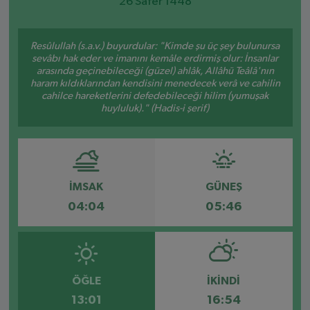
26 Safer 1448
SPOR
Resûlullah (s.a.v.) buyurdular: "Kimde şu üç şey bulunursa
sevâbı hak eder ve imanını kemâle erdirmiş olur: İnsanlar
EKONOMİ
arasında geçinebileceği (güzel) ahlâk, Allâhü Teâlâ'nın
haram kıldıklarından kendisini menedecek verâ ve cahilin
TEKNOLOJİ
cahilce hareketlerini defedebileceği hilim (yumuşak
huyluluk)." (Hadis-i şerif)
YAŞAM
YEMEK
İMSAK
GÜNEŞ
04:04
05:46
ÖĞLE
İKINDI
13:01
16:54