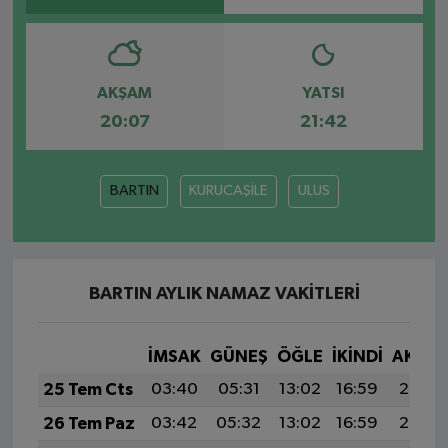
AKŞAM
YATSI
20:07
21:42
BARTIN
KURUCAŞİLE
ULUS
BARTIN AYLIK NAMAZ VAKITLERI
İMSAK
GÜNEŞ
ÖĞLE
İKINDI
AKŞA
25 Tem Cts
03:40
05:31
13:02
16:59
20:23
26 Tem Paz
03:42
05:32
13:02
16:59
20:23