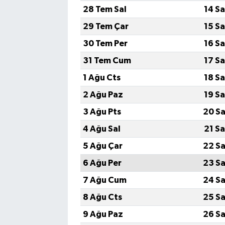
28 Tem Sal
14 S
29 Tem Çar
15 S
30 Tem Per
16 S
31 Tem Cum
17 S
1 Ağu Cts
18 S
2 Ağu Paz
19 S
3 Ağu Pts
20 Sa
4 Ağu Sal
21 S
5 Ağu Çar
22 Sa
6 Ağu Per
23 Sa
7 Ağu Cum
24 Sa
8 Ağu Cts
25 Sa
9 Ağu Paz
26 Sa