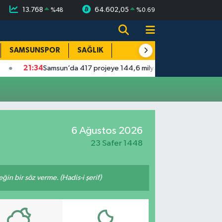
13.768
64.602,05
%
48
%
0.69
SAMSUNSPOR
SAĞLIK
TEKNOLOJİ
SPOR
E
21:34
Samsun’da 417 projeye 144,6 milyar TL yatırım
17:11
B
6 Ağustos 2026
23 Safer 1448
n bir söz verme. (Hadis-i şerif)