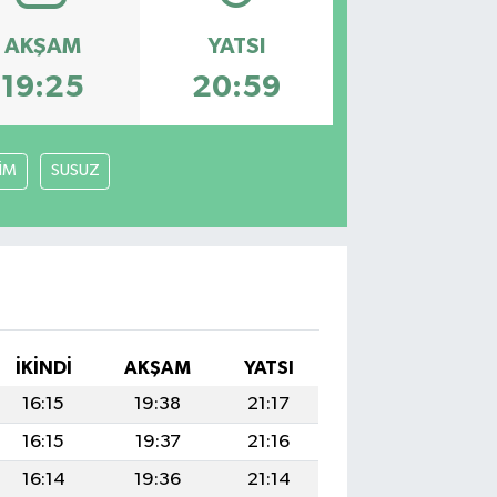
AKŞAM
YATSI
19:25
20:59
LİM
SUSUZ
İKINDI
AKŞAM
YATSI
16:15
19:38
21:17
16:15
19:37
21:16
16:14
19:36
21:14