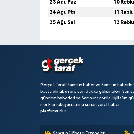
23 Ağu Paz
10 Rebi
24 Ağu Pts
11 Rebi
25 Ağu Sal
12 Rebi
Gerçek Taraf, Samsun haber ve Samsun haberler
başta olmak üzere son dakika gelişmeleri, Sams
gündem haberleri ve Samsunspor ile ilgili tüm gü
içerikleri okuyucularına sunan yerel haber
platformudur.
Samsun Nöbetçi Eczaneler