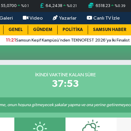
55,0700
64,2438
6518.23
%
0.1
%
0.21
%
0.39
Galeri
Video
Yazarlar
Canlı TV İzle
GENEL
GÜNDEM
POLİTİKA
SAMSUN HABER
:21
Samsun Keşif Kampüsü’nden TEKNOFEST 2026’ya İki Finalist
İKINDI VAKTINE KALAN SÜRE
37:52
e, onun hoşuna gitmeyecek şakalar yapma ve ona yerine getiremeyeceği