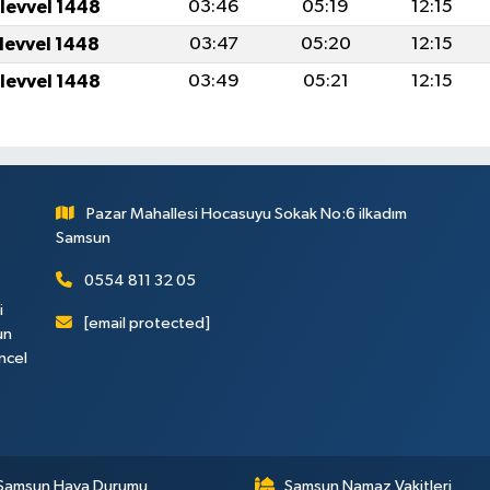
ulevvel 1448
03:46
05:19
12:15
ulevvel 1448
03:47
05:20
12:15
ulevvel 1448
03:49
05:21
12:15
Pazar Mahallesi Hocasuyu Sokak No:6 ilkadım
Samsun
0554 811 32 05
i
[email protected]
un
ncel
Samsun Hava Durumu
Samsun Namaz Vakitleri