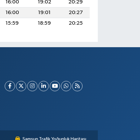
16:00
19:02
20:29
16:00
19:01
20:27
15:59
18:59
20:25
Samsun Trafik Yoğunluk Haritası