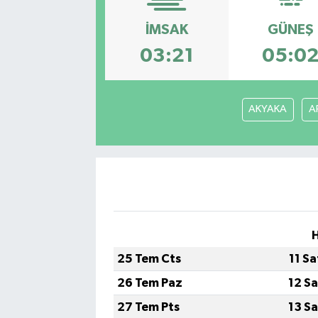
SPOR
İMSAK
GÜNEŞ
03:21
05:0
EKONOMİ
TEKNOLOJİ
AKYAKA
A
YAŞAM
YEMEK
H
25 Tem Cts
11 S
26 Tem Paz
12 S
27 Tem Pts
13 S