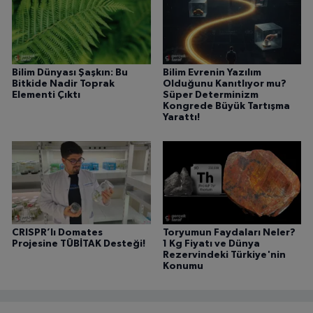
Bilim Dünyası Şaşkın: Bu
Bilim Evrenin Yazılım
Bitkide Nadir Toprak
Olduğunu Kanıtlıyor mu?
Elementi Çıktı
Süper Determinizm
Kongrede Büyük Tartışma
Yarattı!
CRISPR’lı Domates
Toryumun Faydaları Neler?
Projesine TÜBİTAK Desteği!
1 Kg Fiyatı ve Dünya
Rezervindeki Türkiye'nin
Konumu