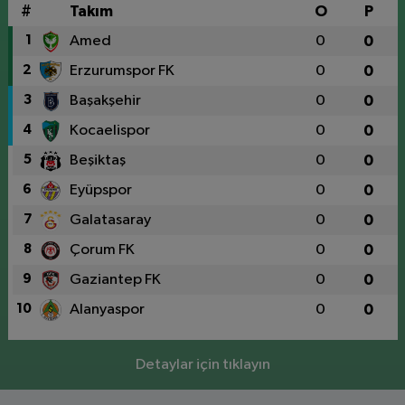
#
Takım
O
P
1
Amed
0
0
2
Erzurumspor FK
0
0
3
Başakşehir
0
0
4
Kocaelispor
0
0
5
Beşiktaş
0
0
6
Eyüpspor
0
0
7
Galatasaray
0
0
8
Çorum FK
0
0
9
Gaziantep FK
0
0
10
Alanyaspor
0
0
Detaylar için tıklayın