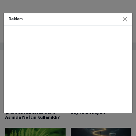
Reklam
Bunlar da ilginizi çekebilir
Peru’da Yerin Altından
Piramit İnşası Hakkında Her
Çıkan Sır! Binlerce Delik
Şey Yalan Mıydı?
Aslında Ne İçin Kullanıldı?