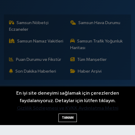
Samsun Nöbetçi
Samsun Hava Durumu
Eczaneler
Samsun Namaz Vakitleri
Samsun Trafik Yoğunluk
Haritası
Puan Durumu ve Fikstür
Tüm Manşetler
Son Dakika Haberleri
Haber Arşivi
En iyi site deneyimi sağlamak için çerezlerden
İLETİŞİM
KÜNYE
Gizlilik Sözleşmesi
Yayın Politikaları ve Kullanım Şartları
Yayın İlkeleri
Hakkımızda
faydalanıyoruz. Detaylar için lütfen tıklayın.
Okan Çakır kimdir?
BİLİM
DÜNYA
EĞİTİM
EKONOMİ
GENEL
Gizlilik Sözleşmesi ve KVKK Aydınlatma Metni
GÜNDEM
SAMSUNSPOR
KÜLTÜR - SANAT
MAGAZİN
TAMAM
POLİTİKA
SAĞLIK
SAMSUN HABER
SPOR
TEKNOLOJİ
YAŞAM
YEMEK