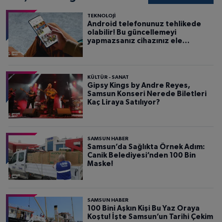
TEKNOLOJİ
Android telefonunuz tehlikede
olabilir! Bu güncellemeyi
yapmazsanız cihazınız ele
geçirilebilir
KÜLTÜR - SANAT
Gipsy Kings by Andre Reyes,
Samsun Konseri Nerede Biletleri
Kaç Liraya Satılıyor?
SAMSUN HABER
Samsun’da Sağlıkta Örnek Adım:
Canik Belediyesi’nden 100 Bin
Maske!
SAMSUN HABER
100 Bini Aşkın Kişi Bu Yaz Oraya
Koştu! İşte Samsun’un Tarihi Çekim