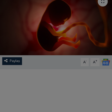
SPOR
EKONOMİ
TEKNOLOJİ
YAŞAM
YEMEK
Paylaş
-
+
A
A