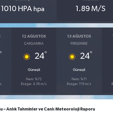
1010 HPA
1.89 M/S
hpa
S
12 AĞUSTOS
13 AĞUSTOS
ÇARŞAMBA
PERŞEMBE
°
°
°
24
24
Güneşli
Güneşli
Nem: %72
Nem: %71
s
Rüzgar: 4.39 m/s
Rüzgar: 7.19 m/s
R
 Anlık Tahminler ve Canlı Meteoroloji Raporu