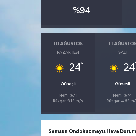
%94
10 AĞUSTOS
11 AĞUSTO
PAZARTESI
SALI
°
24
24
Güneşli
Güneşli
Nem: %71
Nem: %74
Rüzgar: 6.19 m/s
Rüzgar: 4.69 m/
Samsun Ondokuzmayıs Hava Durumu –