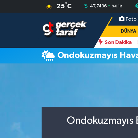
°
25
C
47,7436
%
0.18
Foto 
Canlı TV İzle
DÜNYA
Samsun Nöbetçi Eczaneler
DÜNYA
GENEL
Samsun Hava Durumu
Son Dakika
 Gazete'de: Kimler Yararlanacak, Neler Değişecek?
22:02
Anah
Ondokuzmayıs Hav
GÜNDEM
Samsun Namaz Vakitleri
POLİTİKA
Samsun Trafik Yoğunluk Haritası
SAMSUN HABER
Süper Lig Puan Durumu ve Fikstür
SAMSUNSPOR
Tüm Manşetler
SAĞLIK
Son Dakika Haberleri
Ondokuzmayıs B
TEKNOLOJİ
Haber Arşivi