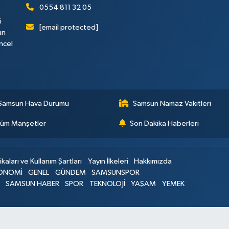
0554 811 32 05
i
[email protected]
un
ncel
Samsun Hava Durumu
Samsun Namaz Vakitleri
üm Manşetler
Son Dakika Haberleri
ikaları ve Kullanım Şartları
Yayın İlkeleri
Hakkımızda
ONOMİ
GENEL
GÜNDEM
SAMSUNSPOR
SAMSUN HABER
SPOR
TEKNOLOJİ
YAŞAM
YEMEK