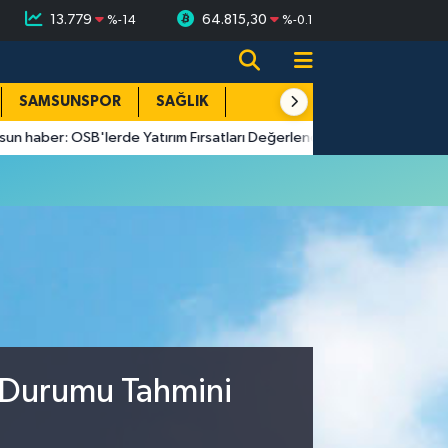
13.779
64.815,30
%
-14
%
-0.1
SAMSUNSPOR
SAĞLIK
TEKNOLOJİ
SPOR
E
aber: OSB'lerde Yatırım Fırsatları Değerlendirildi
18:01
Hüseyi
 Durumu Tahmini