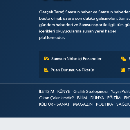
Gerçek Taraf, Samsun haber ve Samsun haberler
başta olmak üzere son dakika gelişmeleri, Sams
gündem haberleri ve Samsunspor ile ilgili tüm gü
içerikleri okuyucularına sunan yerel haber
platformudur.
Samsun Nöbetçi Eczaneler
Puan Durumu ve Fikstür
T
İLETİŞİM
KÜNYE
Gizlilik Sözleşmesi
Yayın Polit
Okan Çakır kimdir?
BİLİM
DÜNYA
EĞİTİM
EK
KÜLTÜR - SANAT
MAGAZİN
POLİTİKA
SAĞLIK