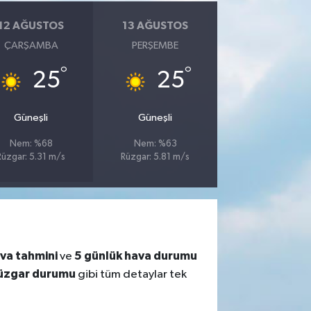
12 AĞUSTOS
13 AĞUSTOS
ÇARŞAMBA
PERŞEMBE
°
°
25
25
Güneşli
Güneşli
Nem: %68
Nem: %63
Rüzgar: 5.31 m/s
Rüzgar: 5.81 m/s
ava tahmini
5 günlük hava durumu
ve
üzgar durumu
gibi tüm detaylar tek