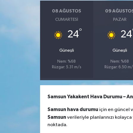
08 AĞUSTOS
09 AĞUSTO
CUMARTESI
PAZAR
°
24
24
Güneşli
Güneşli
Nem: %68
Nem: %68
Rüzgar: 5.31 m/s
Rüzgar: 6.50 m/
Samsun Yakakent Hava Durumu – Anl
Samsun hava durumu
için en güncel 
Samsun
verileriyle planlarınızı kolayca
noktada.