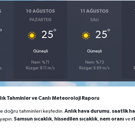
S
10 AĞUSTOS
11 AĞUSTOS
PAZARTESI
SALI
°
°
°
25
25
Güneşli
Güneşli
Nem: %71
Nem: %73
s
Rüzgar: 8.11 m/s
Rüzgar: 6.69 m/s
ık Tahminler ve Canlı Meteoroloji Raporu
Anlık hava durumu
saatlik h
ve doğru tahminleri keşfedin.
,
Samsun sıcaklık
hissedilen sıcaklık
nem oranı
r
 yapın.
,
,
ve