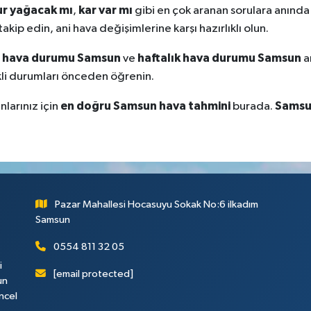
r yağacak mı
kar var mı
,
gibi en çok aranan sorulara anında
akip edin, ani hava değişimlerine karşı hazırlıklı olun.
i hava durumu Samsun
haftalık hava durumu Samsun
ve
a
skli durumları önceden öğrenin.
en doğru Samsun hava tahmini
Samsun
larınız için
burada.
Pazar Mahallesi Hocasuyu Sokak No:6 ilkadım
Samsun
0554 811 32 05
i
[email protected]
un
ncel