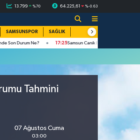
13.799
64.225,61
%
70
%
-0.63
SAMSUNSPOR
SAĞLIK
TEKNOLOJİ
SPOR
E
on Durum Ne?
17:25
Samsun Canik Belediyesi'nden ailelere cami
urumu Tahmini
07 Ağustos Cuma
03:00