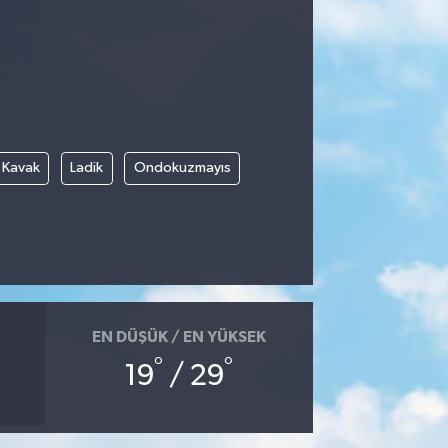
Kavak
Ladik
Ondokuzmayıs
EN DÜŞÜK / EN YÜKSEK
°
°
19
/ 29