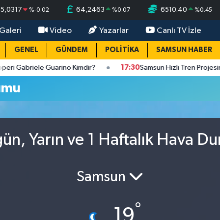
55,0317
64,2463
6510.40
%
-0.02
%
0.07
%
0.45
Galeri
Video
Yazarlar
Canlı TV İzle
GENEL
GÜNDEM
POLİTİKA
SAMSUN HABER
briele Guarino Kimdir?
17:30
Samsun Hızlı Tren Projesinde S
umu
ün, Yarın ve 1 Haftalık Hava D
Samsun
°
19