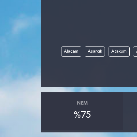
SPOR
EKONOMİ
TEKNOLOJİ
Alaçam
Asarcık
Atakum
YAŞAM
YEMEK
NEM
%75