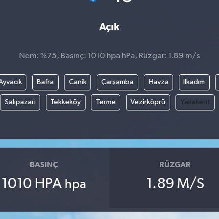
Açık
Nem: %75, Basınç: 1010 hpa hPa, Rüzgar: 1.89 m/s
Ayvacık
Bafra
Canik
Çarşamba
Havza
İlkadım
Salıpazarı
Tekkeköy
Terme
Vezirköprü
Yakakent
BASINÇ
RÜZGAR
1010 HPA
1.89 M/S
hpa