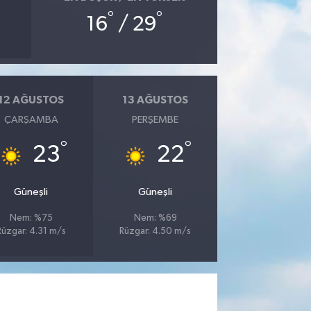
°
°
16
/ 29
12 AĞUSTOS
13 AĞUSTOS
ÇARŞAMBA
PERŞEMBE
°
°
23
22
Güneşli
Güneşli
Nem: %75
Nem: %69
Rüzgar: 4.31 m/s
Rüzgar: 4.50 m/s