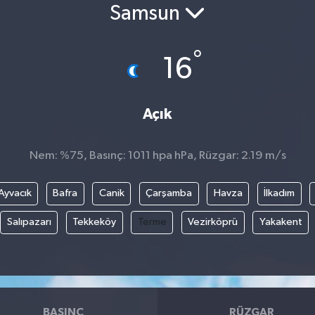
Samsun
°
16
Açık
Nem: %75, Basınç: 1011 hpa hPa, Rüzgar: 2.19 m/s
Ayvacık
Bafra
Canik
Çarşamba
Havza
İlkadım
Salıpazarı
Tekkeköy
Terme
Vezirköprü
Yakakent
BASINÇ
RÜZGAR