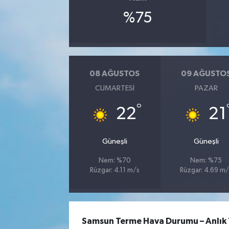
%75
08 AĞUSTOS
09 AĞUSTO
CUMARTESI
PAZAR
°
22
21
Güneşli
Güneşli
Nem: %70
Nem: %75
Rüzgar: 4.11 m/s
Rüzgar: 4.69 m/
Samsun Terme Hava Durumu – Anlık 