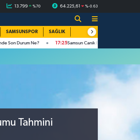
13.799
64.225,61
%
70
%
-0.63
SAMSUNSPOR
SAĞLIK
TEKNOLOJİ
SPOR
E
on Durum Ne?
17:25
Samsun Canik Belediyesi'nden ailelere cami
rumu Tahmini