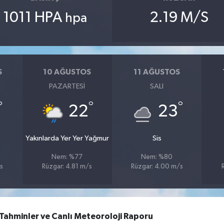
1011 HPA
2.19 M/S
hpa
S
10 AĞUSTOS
11 AĞUSTOS
PAZARTESI
SALI
°
°
°
22
23
Yakınlarda Yer Yer Yağmur
Sis
Nem: %77
Nem: %80
s
Rüzgar: 4.81 m/s
Rüzgar: 4.00 m/s
Tahminler ve Canlı Meteoroloji Raporu