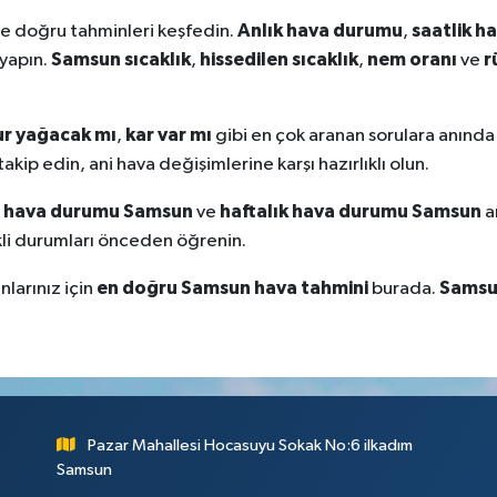
Anlık hava durumu
saatlik h
ve doğru tahminleri keşfedin.
,
Samsun sıcaklık
hissedilen sıcaklık
nem oranı
r
 yapın.
,
,
ve
r yağacak mı
kar var mı
,
gibi en çok aranan sorulara anında
akip edin, ani hava değişimlerine karşı hazırlıklı olun.
i hava durumu Samsun
haftalık hava durumu Samsun
ve
a
skli durumları önceden öğrenin.
en doğru Samsun hava tahmini
Samsun
larınız için
burada.
Pazar Mahallesi Hocasuyu Sokak No:6 ilkadım
Samsun