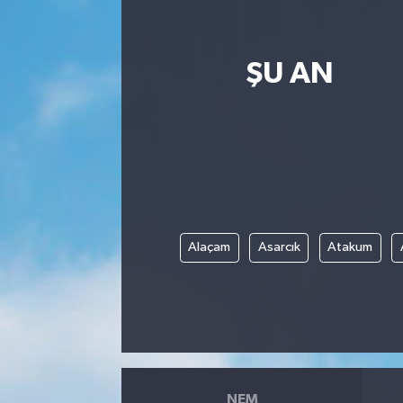
SPOR
ŞU AN
EKONOMİ
TEKNOLOJİ
YAŞAM
YEMEK
Alaçam
Asarcık
Atakum
NEM