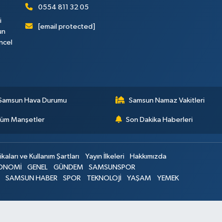
0554 811 32 05
i
[email protected]
un
ncel
Samsun Hava Durumu
Samsun Namaz Vakitleri
üm Manşetler
Son Dakika Haberleri
ikaları ve Kullanım Şartları
Yayın İlkeleri
Hakkımızda
ONOMİ
GENEL
GÜNDEM
SAMSUNSPOR
SAMSUN HABER
SPOR
TEKNOLOJİ
YAŞAM
YEMEK