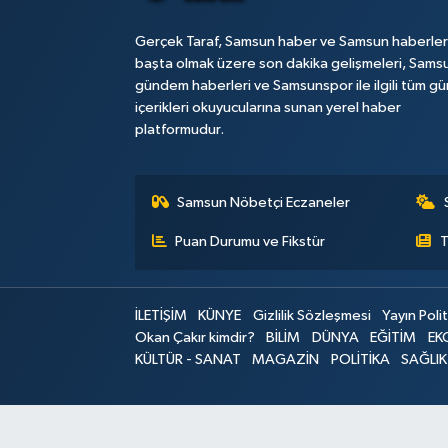
Gerçek Taraf, Samsun haber ve Samsun haberler
başta olmak üzere son dakika gelişmeleri, Sams
gündem haberleri ve Samsunspor ile ilgili tüm gü
içerikleri okuyucularına sunan yerel haber
platformudur.
Samsun Nöbetçi Eczaneler
Puan Durumu ve Fikstür
T
İLETİŞİM
KÜNYE
Gizlilik Sözleşmesi
Yayın Polit
Okan Çakır kimdir?
BİLİM
DÜNYA
EĞİTİM
EK
KÜLTÜR - SANAT
MAGAZİN
POLİTİKA
SAĞLIK