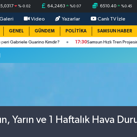
55,0317
64,2463
6510.40
%
-0.02
%
0.07
%
0.45
Galeri
Video
Yazarlar
Canlı TV İzle
GENEL
GÜNDEM
POLİTİKA
SAMSUN HABER
briele Guarino Kimdir?
17:30
Samsun Hızlı Tren Projesinde S
u
, Yarın ve 1 Haftalık Hava Du