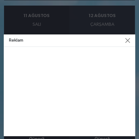
11 AĞUSTOS
12 AĞUSTOS
SALI
ÇARŞAMBA
°
°
24
25
Reklam
Güneşli
Güneşli
Nem: %38
Nem: %33
Rüzgar: 5.69 m/s
Rüzgar: 5.39 m/s
13 AĞUSTOS
14 AĞUSTOS
PERŞEMBE
CUMA
°
°
24
23
Güneşli
Güneşli