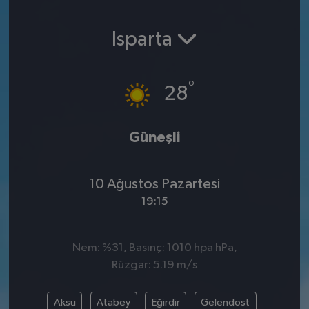
SPOR
Isparta
EKONOMİ
°
28
TEKNOLOJİ
YAŞAM
Güneşli
YEMEK
10 Ağustos Pazartesi
19:15
Nem: %31, Basınç: 1010 hpa hPa,
Rüzgar: 5.19 m/s
Aksu
Atabey
Eğirdir
Gelendost