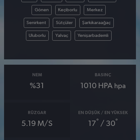
Gönen
Keçiborlu
Merkez
Senirkent
Sütçüler
Şarkikaraağaç
Uluborlu
Yalvaç
Yenişarbademli
NEM
BASINÇ
%31
1010 HPA
hpa
RÜZGAR
EN DÜŞÜK / EN YÜKSEK
°
°
5.19 M/S
17
/ 30