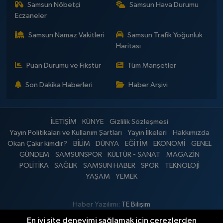
Samsun Nöbetçi
Samsun Hava Durumu
Eczaneler
Samsun Namaz Vakitleri
Samsun Trafik Yoğunluk
Haritası
Puan Durumu ve Fikstür
Tüm Manşetler
Son Dakika Haberleri
Haber Arşivi
İLETİŞİM
KÜNYE
Gizlilik Sözleşmesi
Yayın Politikaları ve Kullanım Şartları
Yayın İlkeleri
Hakkımızda
Okan Çakır kimdir?
BİLİM
DÜNYA
EĞİTİM
EKONOMİ
GENEL
GÜNDEM
SAMSUNSPOR
KÜLTÜR - SANAT
MAGAZİN
POLİTİKA
SAĞLIK
SAMSUN HABER
SPOR
TEKNOLOJİ
YAŞAM
YEMEK
Haber Yazılımı:
TE Bilişim
En iyi site deneyimi sağlamak için çerezlerden