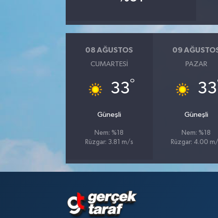
08 AĞUSTOS
09 AĞUSTO
CUMARTESI
PAZAR
°
33
33
Güneşli
Güneşli
Nem: %18
Nem: %18
Rüzgar: 3.81 m/s
Rüzgar: 4.00 m