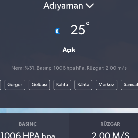
Adıyaman
°
25
Açık
Nem: %31, Basınç: 1006 hpa hPa, Rüzgar: 2.00 m/s
Gerger
Gölbaşı
Kahta
Kâhta
Merkez
Samsa
BASINÇ
RÜZGAR
1006 HPA
2.00 M/S
hpa