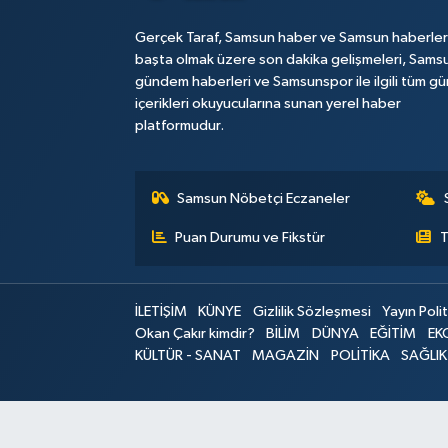
Gerçek Taraf, Samsun haber ve Samsun haberler
başta olmak üzere son dakika gelişmeleri, Sams
gündem haberleri ve Samsunspor ile ilgili tüm gü
içerikleri okuyucularına sunan yerel haber
platformudur.
Samsun Nöbetçi Eczaneler
Puan Durumu ve Fikstür
T
İLETİŞİM
KÜNYE
Gizlilik Sözleşmesi
Yayın Polit
Okan Çakır kimdir?
BİLİM
DÜNYA
EĞİTİM
EK
KÜLTÜR - SANAT
MAGAZİN
POLİTİKA
SAĞLIK