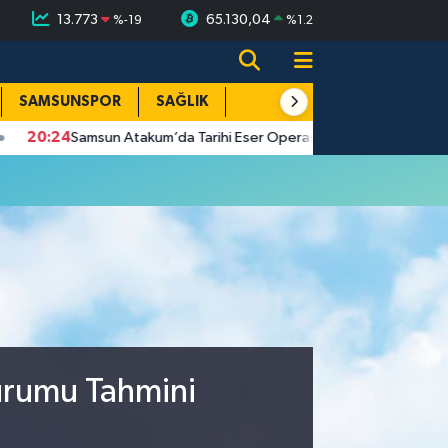
13.773
65.130,04
%
-19
%
1.2
SAMSUNSPOR
SAĞLIK
TEKNOLOJİ
SPOR
E
:24
Samsun Atakum’da Tarihi Eser Operasyonu
18:30
Samsun’d
urumu Tahmini