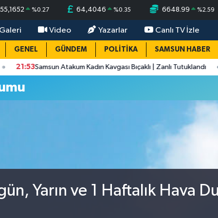
55,1652
64,4046
6648.99
%
0.27
%
0.35
%
2.59
Galeri
Video
Yazarlar
Canlı TV İzle
GENEL
GÜNDEM
POLİTİKA
SAMSUN HABER
1:53
Samsun Atakum Kadın Kavgası Bıçaklı | Zanlı Tutuklandı
20
rumu
ün, Yarın ve 1 Haftalık Hava D