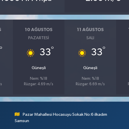
S
10 AĞUSTOS
11 AĞUSTOS
PAZARTESI
SALI
°
°
°
33
33
Güneşli
Güneşli
Nem: %18
Nem: %18
/s
Rüzgar: 4.69 m/s
Rüzgar: 6.69 m/s
Pazar Mahallesi Hocasuyu Sokak No:6 ilkadım
Samsun