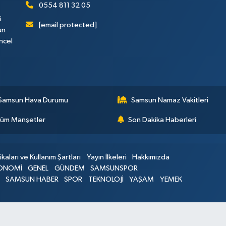
0554 811 32 05
i
[email protected]
un
ncel
Samsun Hava Durumu
Samsun Namaz Vakitleri
üm Manşetler
Son Dakika Haberleri
ikaları ve Kullanım Şartları
Yayın İlkeleri
Hakkımızda
ONOMİ
GENEL
GÜNDEM
SAMSUNSPOR
SAMSUN HABER
SPOR
TEKNOLOJİ
YAŞAM
YEMEK