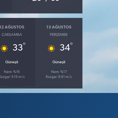
12 AĞUSTOS
13 AĞUSTOS
ÇARŞAMBA
PERŞEMBE
°
°
33
34
Güneşli
Güneşli
Nem: %16
Nem: %17
Rüzgar: 9.19 m/s
Rüzgar: 8.61 m/s