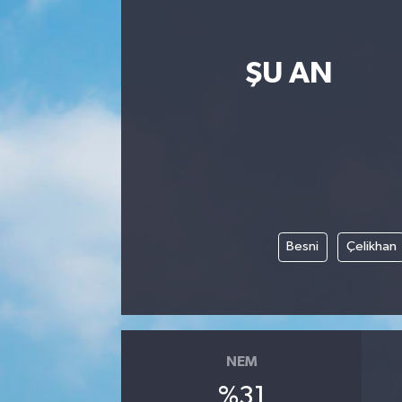
SPOR
ŞU AN
EKONOMİ
TEKNOLOJİ
YAŞAM
YEMEK
Besni
Çelikhan
NEM
%31