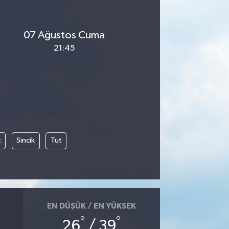
07 Ağustos Cuma
21:45
t
Sincik
Tut
EN DÜŞÜK / EN YÜKSEK
°
°
26
/ 39