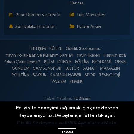
Haritası
Puan Durumu ve Fikstür
Tüm Manşetler
Son Dakika Haberleri
Haber Arşivi
İLETİŞİM
KÜNYE
Gizlilik Sözleşmesi
Yayın Politikaları ve Kullanım Şartları
Yayın İlkeleri
Hakkımızda
Okan Çakır kimdir?
BİLİM
DÜNYA
EĞİTİM
EKONOMİ
GENEL
GÜNDEM
SAMSUNSPOR
KÜLTÜR - SANAT
MAGAZİN
POLİTİKA
SAĞLIK
SAMSUN HABER
SPOR
TEKNOLOJİ
YAŞAM
YEMEK
Haber Yazılımı:
TE Bilişim
En iyi site deneyimi sağlamak için çerezlerden
faydalanıyoruz. Detaylar için lütfen tıklayın.
Gizlilik Sözleşmesi ve KVKK Aydınlatma Metni
TAMAM