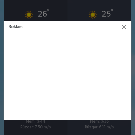
°
°
26
25
Reklam
Güneşli
Güneşli
Nem: %41
Nem: %40
Rüzgar: 8.39 m/s
Rüzgar: 7.50 m/s
10 AĞUSTOS
11 AĞUSTOS
PAZARTESI
SALI
°
°
25
27
Güneşli
Güneşli
Nem: %44
Nem: %36
Rüzgar: 7.50 m/s
Rüzgar: 6.11 m/s