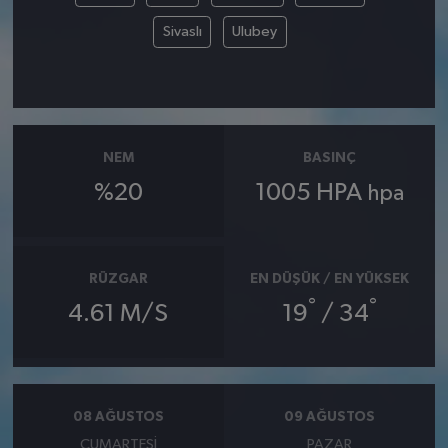
Sivaslı
Ulubey
NEM
BASINÇ
%20
1005 HPA
hpa
RÜZGAR
EN DÜŞÜK / EN YÜKSEK
°
°
4.61 M/S
19
/ 34
08 AĞUSTOS
09 AĞUSTOS
CUMARTESI
PAZAR