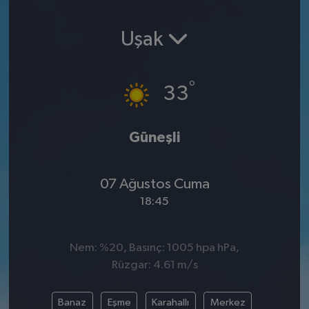
SPOR
Uşak
EKONOMİ
°
33
TEKNOLOJİ
YAŞAM
Güneşli
YEMEK
07 Ağustos Cuma
18:45
Nem: %20, Basınç: 1005 hpa hPa,
Rüzgar: 4.61 m/s
Banaz
Eşme
Karahallı
Merkez