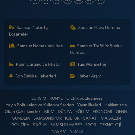
Samsun Nöbetçi
Samsun Hava Durumu
Eczaneler
Samsun Namaz Vakitleri
Samsun Trafik Yoğunluk
Haritası
Puan Durumu ve Fikstür
Tüm Manşetler
Son Dakika Haberleri
Haber Arşivi
İLETİŞİM
KÜNYE
Gizlilik Sözleşmesi
Yayın Politikaları ve Kullanım Şartları
Yayın İlkeleri
Hakkımızda
Okan Çakır kimdir?
BİLİM
DÜNYA
EĞİTİM
EKONOMİ
GENEL
GÜNDEM
SAMSUNSPOR
KÜLTÜR - SANAT
MAGAZİN
POLİTİKA
SAĞLIK
SAMSUN HABER
SPOR
TEKNOLOJİ
YAŞAM
YEMEK