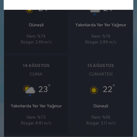
°
°
24
24
Güneşli
Yakınlarda Yer Yer Yağmur
Nem: %74
Nem: %76
Rüzgar: 2.69 m/s
Rüzgar: 2.89 m/s
14 AĞUSTOS
15 AĞUSTOS
CUMA
CUMARTESI
°
°
23
22
Yakınlarda Yer Yer Yağmur
Güneşli
Nem: %73
Nem: %66
Rüzgar: 8.81 m/s
Rüzgar: 3.11 m/s