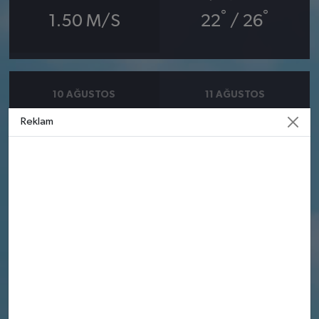
°
°
1.50 M/S
22
/ 26
10 AĞUSTOS
11 AĞUSTOS
PAZARTESI
SALI
Reklam
°
°
24
24
Güneşli
Güneşli
Nem: %73
Nem: %74
Rüzgar: 2.89 m/s
Rüzgar: 3.11 m/s
12 AĞUSTOS
13 AĞUSTOS
ÇARŞAMBA
PERŞEMBE