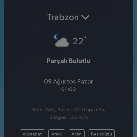
SPOR
Trabzon
EKONOMİ
°
22
TEKNOLOJİ
YAŞAM
Parçalı Bulutlu
YEMEK
09 Ağustos Pazar
04:00
Nem: %85, Basınç: 1010 hpa hPa,
Rüzgar: 1.50 m/s
Akçaabat
Araklı
Arsin
Beşikdüzü