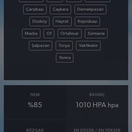
Çarşıbaşı
Çaykara
Dernekpazarı
Düzköy
Hayrat
Köprübaşı
Maçka
Of
Ortahisar
Sürmene
Şalpazarı
Tonya
Vakfıkebir
Yomra
NEM
BASINÇ
%85
1010 HPA
hpa
RÜZGAR
EN DÜŞÜK / EN YÜKSEK