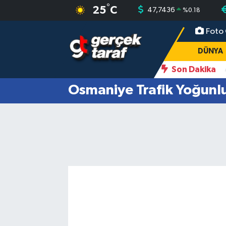
°
25
C
47,7436
%
0.18
Foto 
Canlı TV İzle
DÜNYA
Samsun Nöbetçi Eczaneler
DÜNYA
GENEL
Samsun Hava Durumu
Son Dakika
Gazete'de: Kimler Yararlanacak, Neler Değişecek?
22:02
Anaht
Osmaniye Trafik Yoğunlu
GÜNDEM
Samsun Namaz Vakitleri
POLİTİKA
Samsun Trafik Yoğunluk Haritası
SAMSUN HABER
Süper Lig Puan Durumu ve Fikstür
SAMSUNSPOR
Tüm Manşetler
SAĞLIK
Son Dakika Haberleri
TEKNOLOJİ
Haber Arşivi