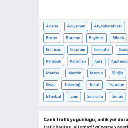
Adana
Adıyaman
Afyonkarahisar
Bartın
Batman
Bayburt
Bilecik
Erzincan
Erzurum
Eskişehir
Gazi
Karabük
Karaman
Kars
Kastamo
Manisa
Mardin
Mersin
Muğla
Sivas
Tekirdağ
Tokat
Trabzon
İstanbul
İzmir
Şanlıurfa
Şırnak
Canlı trafik yoğunluğu, anlık yol duru
trafik haritası, alternatif güzergah öneri