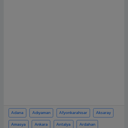
SPOR
EKONOMİ
TEKNOLOJİ
YAŞAM
YEMEK
Adana
Adıyaman
Afyonkarahisar
Aksaray
Amasya
Ankara
Antalya
Ardahan