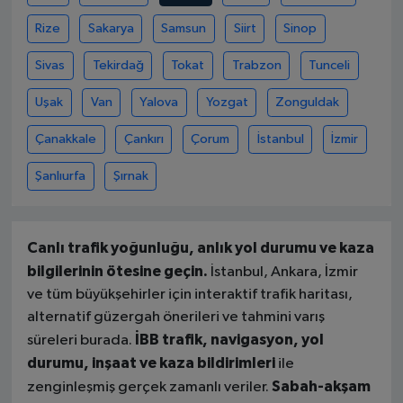
Rize
Sakarya
Samsun
Siirt
Sinop
Sivas
Tekirdağ
Tokat
Trabzon
Tunceli
Uşak
Van
Yalova
Yozgat
Zonguldak
Çanakkale
Çankırı
Çorum
İstanbul
İzmir
Şanlıurfa
Şırnak
Canlı trafik yoğunluğu, anlık yol durumu ve kaza
bilgilerinin ötesine geçin.
İstanbul, Ankara, İzmir
ve tüm büyükşehirler için interaktif trafik haritası,
alternatif güzergah önerileri ve tahmini varış
İBB trafik, navigasyon, yol
süreleri burada.
durumu, inşaat ve kaza bildirimleri
ile
Sabah-akşam
zenginleşmiş gerçek zamanlı veriler.