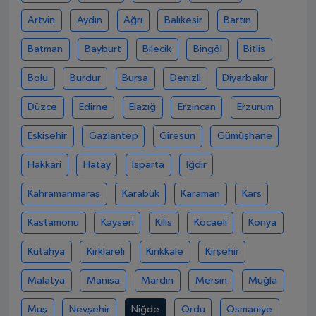
Artvin
Aydın
Ağrı
Balıkesir
Bartın
Batman
Bayburt
Bilecik
Bingöl
Bitlis
Bolu
Burdur
Bursa
Denizli
Diyarbakır
Düzce
Edirne
Elazığ
Erzincan
Erzurum
Eskişehir
Gaziantep
Giresun
Gümüşhane
Hakkari
Hatay
Isparta
Iğdır
Kahramanmaraş
Karabük
Karaman
Kars
Kastamonu
Kayseri
Kilis
Kocaeli
Konya
Kütahya
Kırklareli
Kırıkkale
Kırşehir
Malatya
Manisa
Mardin
Mersin
Muğla
Muş
Nevşehir
Niğde
Ordu
Osmaniye