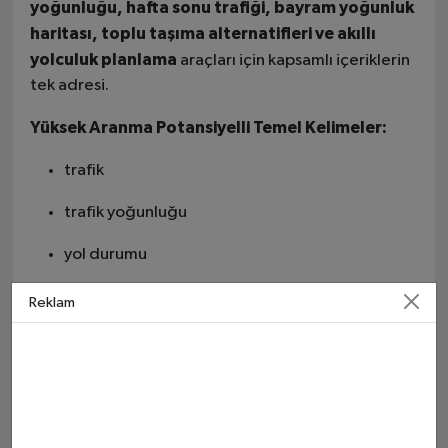
yoğunluğu, hafta sonu trafiği, bayram yoğunluk
haritası, toplu taşıma alternatifleri ve akıllı
yolculuk planlama
araçları için kapsamlı içeriklerin
tek adresi.
Yüksek Aranma Potansiyelli Temel Kelimeler:
trafik
trafik yoğunluğu
yol durumu
trafik kazası
Reklam
trafik haritası
canlı trafik
İstanbul trafik