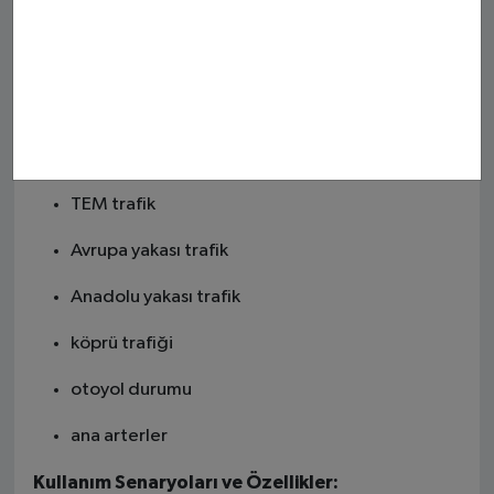
Ankara trafik
İzmir trafik
Şehir ve Yol Özelinde:
E-5 trafik
TEM trafik
Avrupa yakası trafik
Anadolu yakası trafik
köprü trafiği
otoyol durumu
ana arterler
Kullanım Senaryoları ve Özellikler: