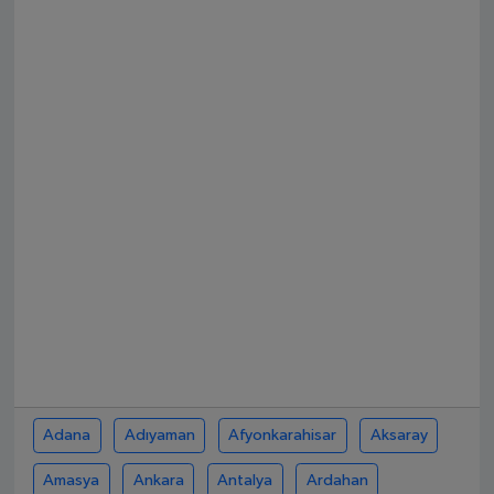
SPOR
EKONOMİ
TEKNOLOJİ
YAŞAM
YEMEK
Adana
Adıyaman
Afyonkarahisar
Aksaray
Amasya
Ankara
Antalya
Ardahan