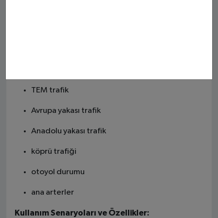
Ankara trafik
İzmir trafik
Şehir ve Yol Özelinde:
E-5 trafik
TEM trafik
Avrupa yakası trafik
Anadolu yakası trafik
köprü trafiği
otoyol durumu
ana arterler
Kullanım Senaryoları ve Özellikler: