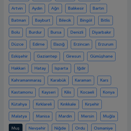
Artvin
Aydın
Ağrı
Balıkesir
Bartın
Batman
Bayburt
Bilecik
Bingöl
Bitlis
Bolu
Burdur
Bursa
Denizli
Diyarbakır
Düzce
Edirne
Elazığ
Erzincan
Erzurum
Eskişehir
Gaziantep
Giresun
Gümüşhane
Hakkari
Hatay
Isparta
Iğdır
Kahramanmaraş
Karabük
Karaman
Kars
Kastamonu
Kayseri
Kilis
Kocaeli
Konya
Kütahya
Kırklareli
Kırıkkale
Kırşehir
Malatya
Manisa
Mardin
Mersin
Muğla
Muş
Nevşehir
Niğde
Ordu
Osmaniye