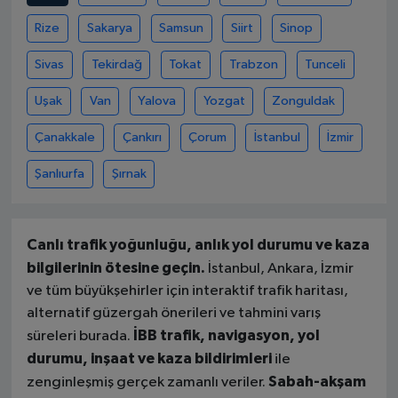
Rize
Sakarya
Samsun
Siirt
Sinop
Sivas
Tekirdağ
Tokat
Trabzon
Tunceli
Uşak
Van
Yalova
Yozgat
Zonguldak
Çanakkale
Çankırı
Çorum
İstanbul
İzmir
Şanlıurfa
Şırnak
Canlı trafik yoğunluğu, anlık yol durumu ve kaza
bilgilerinin ötesine geçin.
İstanbul, Ankara, İzmir
ve tüm büyükşehirler için interaktif trafik haritası,
alternatif güzergah önerileri ve tahmini varış
İBB trafik, navigasyon, yol
süreleri burada.
durumu, inşaat ve kaza bildirimleri
ile
Sabah-akşam
zenginleşmiş gerçek zamanlı veriler.