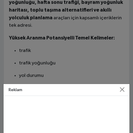
yoğunluğu, hafta sonu trafiği, bayram yoğunluk
haritası, toplu taşıma alternatifleri ve akıllı
yolculuk planlama
araçları için kapsamlı içeriklerin
tek adresi.
Yüksek Aranma Potansiyelli Temel Kelimeler:
trafik
trafik yoğunluğu
yol durumu
trafik kazası
Reklam
trafik haritası
canlı trafik
İstanbul trafik