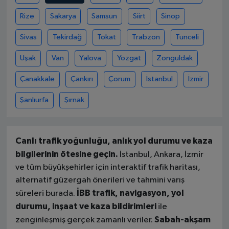
Rize
Sakarya
Samsun
Siirt
Sinop
Sivas
Tekirdağ
Tokat
Trabzon
Tunceli
Uşak
Van
Yalova
Yozgat
Zonguldak
Çanakkale
Çankırı
Çorum
İstanbul
İzmir
Şanlıurfa
Şırnak
Canlı trafik yoğunluğu, anlık yol durumu ve kaza
bilgilerinin ötesine geçin.
İstanbul, Ankara, İzmir
ve tüm büyükşehirler için interaktif trafik haritası,
alternatif güzergah önerileri ve tahmini varış
İBB trafik, navigasyon, yol
süreleri burada.
durumu, inşaat ve kaza bildirimleri
ile
Sabah-akşam
zenginleşmiş gerçek zamanlı veriler.