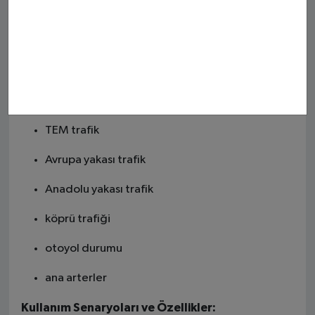
Ankara trafik
İzmir trafik
Şehir ve Yol Özelinde:
E-5 trafik
TEM trafik
Avrupa yakası trafik
Anadolu yakası trafik
köprü trafiği
otoyol durumu
ana arterler
Kullanım Senaryoları ve Özellikler: