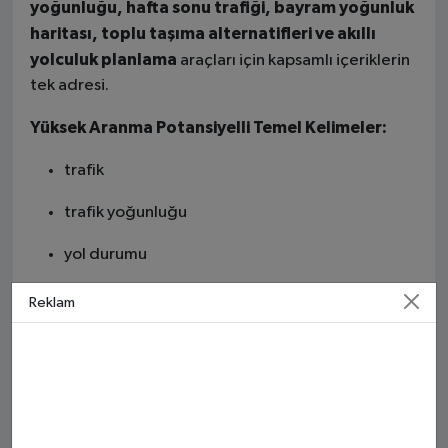
yoğunluğu, hafta sonu trafiği, bayram yoğunluk
haritası, toplu taşıma alternatifleri ve akıllı
yolculuk planlama
araçları için kapsamlı içeriklerin
tek adresi.
Yüksek Aranma Potansiyelli Temel Kelimeler:
trafik
trafik yoğunluğu
yol durumu
trafik kazası
Reklam
trafik haritası
canlı trafik
İstanbul trafik