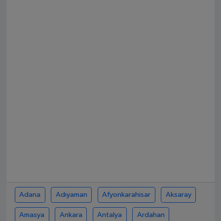
SPOR
EKONOMİ
TEKNOLOJİ
YAŞAM
YEMEK
Adana
Adıyaman
Afyonkarahisar
Aksaray
Amasya
Ankara
Antalya
Ardahan