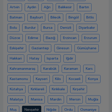
Artvin
Aydın
Ağrı
Balıkesir
Bartın
Batman
Bayburt
Bilecik
Bingöl
Bitlis
Bolu
Burdur
Bursa
Denizli
Diyarbakır
Düzce
Edirne
Elazığ
Erzincan
Erzurum
Eskişehir
Gaziantep
Giresun
Gümüşhane
Hakkari
Hatay
Isparta
Iğdır
Kahramanmaraş
Karabük
Karaman
Kars
Kastamonu
Kayseri
Kilis
Kocaeli
Konya
Kütahya
Kırklareli
Kırıkkale
Kırşehir
Malatya
Manisa
Mardin
Mersin
Muğla
Muş
Nevşehir
Niğde
Ordu
Osmaniye