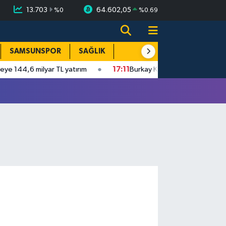
13.703
64.602,05
%
0
%
0.69
SAMSUNSPOR
SAĞLIK
TEKNOLOJİ
SPOR
E
 milyar TL yatırım
17:11
Burkay Karatepe 10 yıl sonra adliyeye 