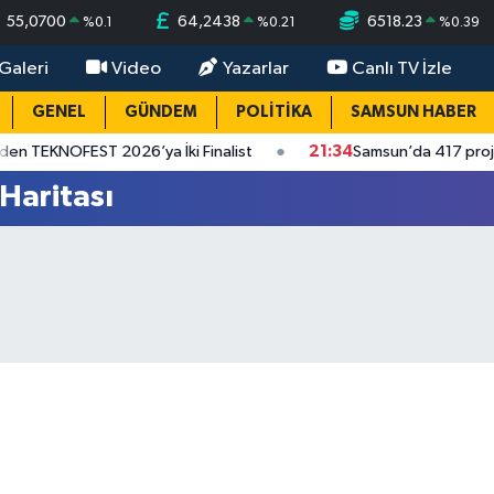
55,0700
64,2438
6518.23
%
0.1
%
0.21
%
0.39
Galeri
Video
Yazarlar
Canlı TV İzle
GENEL
GÜNDEM
POLİTİKA
SAMSUN HABER
OFEST 2026’ya İki Finalist
21:34
Samsun’da 417 projeye 144,6
Haritası