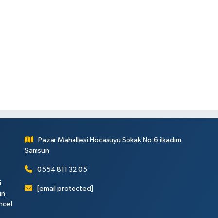
Pazar Mahallesi Hocasuyu Sokak No:6 ilkadım
Samsun
0554 811 32 05
i
[email protected]
un
ncel