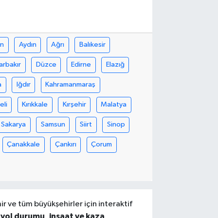
in
Aydın
Ağrı
Balıkesir
arbakır
Düzce
Edirne
Elazığ
a
Iğdır
Kahramanmaraş
eli
Kırıkkale
Kırşehir
Malatya
Sakarya
Samsun
Siirt
Sinop
Çanakkale
Çankırı
Çorum
ir ve tüm büyükşehirler için interaktif
 yol durumu, inşaat ve kaza