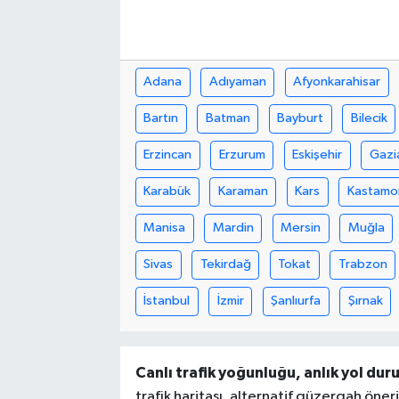
Adana
Adıyaman
Afyonkarahisar
Bartın
Batman
Bayburt
Bilecik
Erzincan
Erzurum
Eskişehir
Gazi
Karabük
Karaman
Kars
Kastamo
Manisa
Mardin
Mersin
Muğla
Sivas
Tekirdağ
Tokat
Trabzon
İstanbul
İzmir
Şanlıurfa
Şırnak
Canlı trafik yoğunluğu, anlık yol duru
trafik haritası, alternatif güzergah öneri