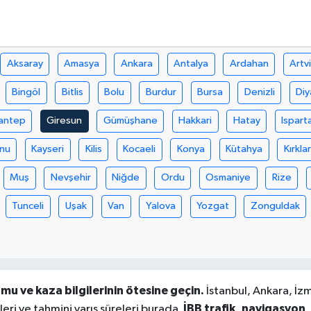
Aksaray
Amasya
Ankara
Antalya
Ardahan
Artv
Bingöl
Bitlis
Bolu
Burdur
Bursa
Denizli
Diy
antep
Giresun
Gümüşhane
Hakkari
Hatay
Ispart
nu
Kayseri
Kilis
Kocaeli
Konya
Kütahya
Kırklar
Muş
Nevşehir
Niğde
Ordu
Osmaniye
Rize
Tunceli
Uşak
Van
Yalova
Yozgat
Zonguldak
mu ve kaza bilgilerinin ötesine geçin.
İstanbul, Ankara, İzm
İBB trafik, navigasyon,
leri ve tahmini varış süreleri burada.