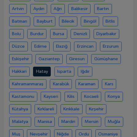
Artvin
Aydın
Ağrı
Balıkesir
Bartın
Batman
Bayburt
Bilecik
Bingöl
Bitlis
Bolu
Burdur
Bursa
Denizli
Diyarbakır
Düzce
Edirne
Elazığ
Erzincan
Erzurum
Eskişehir
Gaziantep
Giresun
Gümüşhane
Hakkari
Hatay
Isparta
Iğdır
Kahramanmaraş
Karabük
Karaman
Kars
Kastamonu
Kayseri
Kilis
Kocaeli
Konya
Kütahya
Kırklareli
Kırıkkale
Kırşehir
Malatya
Manisa
Mardin
Mersin
Muğla
Muş
Nevşehir
Niğde
Ordu
Osmaniye