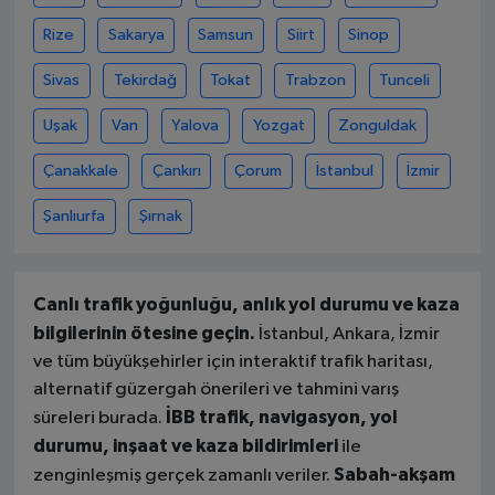
Rize
Sakarya
Samsun
Siirt
Sinop
Sivas
Tekirdağ
Tokat
Trabzon
Tunceli
Uşak
Van
Yalova
Yozgat
Zonguldak
Çanakkale
Çankırı
Çorum
İstanbul
İzmir
Şanlıurfa
Şırnak
Canlı trafik yoğunluğu, anlık yol durumu ve kaza
bilgilerinin ötesine geçin.
İstanbul, Ankara, İzmir
ve tüm büyükşehirler için interaktif trafik haritası,
alternatif güzergah önerileri ve tahmini varış
İBB trafik, navigasyon, yol
süreleri burada.
durumu, inşaat ve kaza bildirimleri
ile
Sabah-akşam
zenginleşmiş gerçek zamanlı veriler.