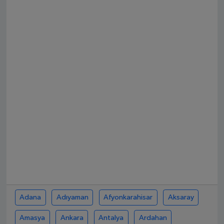
SPOR
EKONOMİ
TEKNOLOJİ
YAŞAM
YEMEK
Adana
Adıyaman
Afyonkarahisar
Aksaray
Amasya
Ankara
Antalya
Ardahan