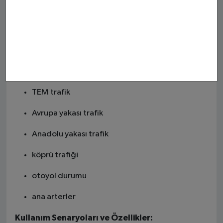
Ankara trafik
İzmir trafik
Şehir ve Yol Özelinde:
E-5 trafik
TEM trafik
Avrupa yakası trafik
Anadolu yakası trafik
köprü trafiği
otoyol durumu
ana arterler
Kullanım Senaryoları ve Özellikler: