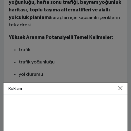
yoğunluğu, hafta sonu trafiği, bayram yoğunluk
haritası, toplu taşıma alternatifleri ve akıllı
yolculuk planlama
araçları için kapsamlı içeriklerin
tek adresi.
Yüksek Aranma Potansiyelli Temel Kelimeler:
trafik
trafik yoğunluğu
yol durumu
trafik kazası
Reklam
trafik haritası
canlı trafik
İstanbul trafik