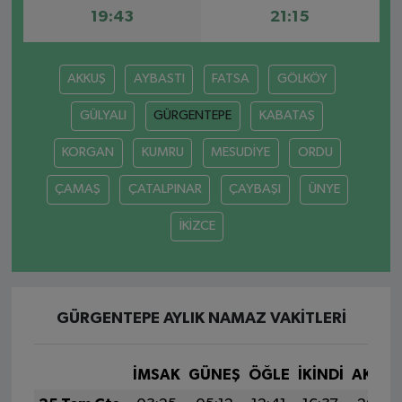
19:43
21:15
AKKUŞ
AYBASTI
FATSA
GÖLKÖY
GÜLYALI
GÜRGENTEPE
KABATAŞ
KORGAN
KUMRU
MESUDİYE
ORDU
ÇAMAŞ
ÇATALPINAR
ÇAYBAŞI
ÜNYE
İKİZCE
GÜRGENTEPE AYLIK NAMAZ VAKITLERI
İMSAK
GÜNEŞ
ÖĞLE
İKINDI
AKŞA