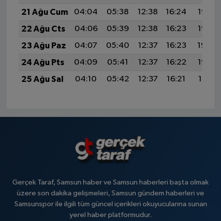
21 Ağu Cum
04:04
05:38
12:38
16:24
19:27
22 Ağu Cts
04:06
05:39
12:38
16:23
19:26
23 Ağu Paz
04:07
05:40
12:37
16:23
19:24
24 Ağu Pts
04:09
05:41
12:37
16:22
19:23
25 Ağu Sal
04:10
05:42
12:37
16:21
19:21
Gerçek Taraf, Samsun haber ve Samsun haberleri başta olmak
üzere son dakika gelişmeleri, Samsun gündem haberleri ve
Samsunspor ile ilgili tüm güncel içerikleri okuyucularına sunan
yerel haber platformudur.