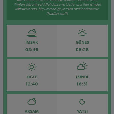
ilimleri öğrenirse) Allah Azze ve Celle, ona (her işinde)
SPOR
kâfidir ve onu, hiç ummadığı yerden rızıklandırıverir.
(Hadis-i şerif)
EKONOMİ
TEKNOLOJİ
İMSAK
GÜNEŞ
YAŞAM
03:48
05:28
YEMEK
ÖĞLE
İKINDI
12:40
16:31
AKŞAM
YATSI