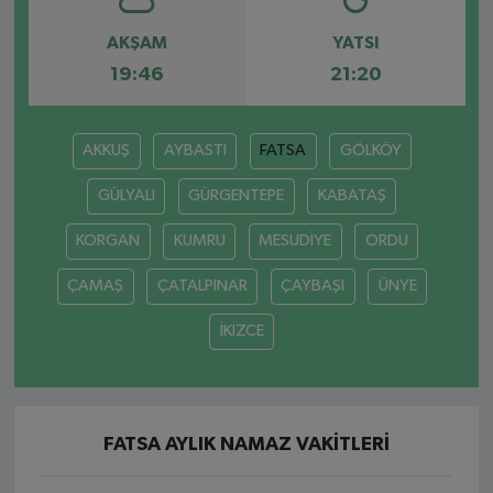
AKŞAM
YATSI
19:46
21:20
AKKUŞ
AYBASTI
FATSA
GÖLKÖY
GÜLYALI
GÜRGENTEPE
KABATAŞ
KORGAN
KUMRU
MESUDİYE
ORDU
ÇAMAŞ
ÇATALPINAR
ÇAYBAŞI
ÜNYE
İKİZCE
FATSA AYLIK NAMAZ VAKITLERI