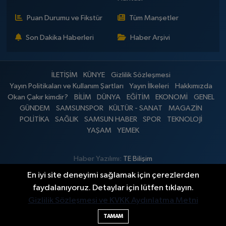
Puan Durumu ve Fikstür
Tüm Manşetler
Son Dakika Haberleri
Haber Arşivi
İLETİŞİM
KÜNYE
Gizlilik Sözleşmesi
Yayın Politikaları ve Kullanım Şartları
Yayın İlkeleri
Hakkımızda
Okan Çakır kimdir?
BİLİM
DÜNYA
EĞİTİM
EKONOMİ
GENEL
GÜNDEM
SAMSUNSPOR
KÜLTÜR - SANAT
MAGAZİN
POLİTİKA
SAĞLIK
SAMSUN HABER
SPOR
TEKNOLOJİ
YAŞAM
YEMEK
Haber Yazılımı:
TE Bilişim
En iyi site deneyimi sağlamak için çerezlerden
faydalanıyoruz. Detaylar için lütfen tıklayın.
Gizlilik Sözleşmesi ve KVKK Aydınlatma Metni
TAMAM