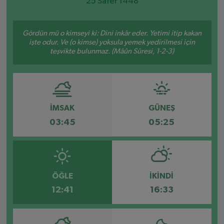
25 Safer 1448
SPOR
Gördün mü o kimseyi ki: Dini inkâr eder. Yetimi itip kakan
işte odur. Ve (o kimse) yoksula yemek yedirilmesi için
EKONOMİ
teşvikte bulunmaz. (Mâûn Sûresi, 1-2-3)
TEKNOLOJİ
YAŞAM
İMSAK
GÜNEŞ
YEMEK
03:45
05:25
ÖĞLE
İKINDI
12:41
16:33