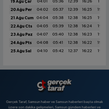
19 Ağu Çar
04:01
05:36
12:39
16:26
19:31
20 Ağu Per
04:02
05:37
12:39
16:25
19:30
21 Ağu Cum
04:04
05:38
12:38
16:25
19:28
22 Ağu Cts
04:05
05:39
12:38
16:24
19:27
23 Ağu Paz
04:07
05:40
12:38
16:23
19:25
24 Ağu Pts
04:08
05:41
12:38
16:22
19:24
25 Ağu Sal
04:10
05:42
12:37
16:22
19:22
Gerçek Taraf, Samsun haber ve Samsun haberleri başta olmak
üzere son dakika gelişmeleri, Samsun gündem haberleri ve