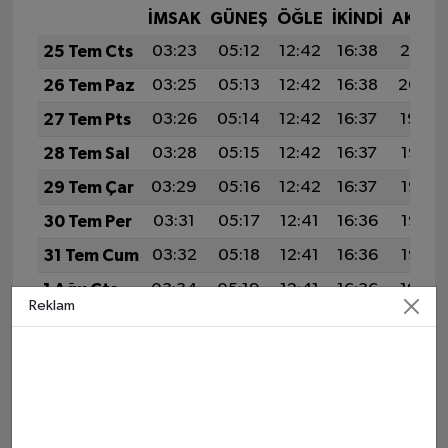
İMSAK
GÜNEŞ
ÖĞLE
İKINDI
AKŞA
25 Tem Cts
03:23
05:12
12:42
16:38
20:01
26 Tem Paz
03:25
05:13
12:42
16:38
20:00
27 Tem Pts
03:26
05:14
12:42
16:37
19:59
28 Tem Sal
03:28
05:15
12:42
16:37
19:58
29 Tem Çar
03:29
05:16
12:42
16:37
19:57
30 Tem Per
03:31
05:17
12:41
16:36
19:56
31 Tem Cum
03:32
05:18
12:41
16:36
19:55
1 Ağu Cts
03:34
05:19
12:41
16:36
19:54
Reklam
2 Ağu Paz
03:35
05:20
12:41
16:35
19:53
3 Ağu Pts
03:37
05:21
12:41
16:35
19:52
4 Ağu Sal
03:39
05:22
12:41
16:35
19:51
5 Ağu Çar
03:40
05:23
12:41
16:34
19:50