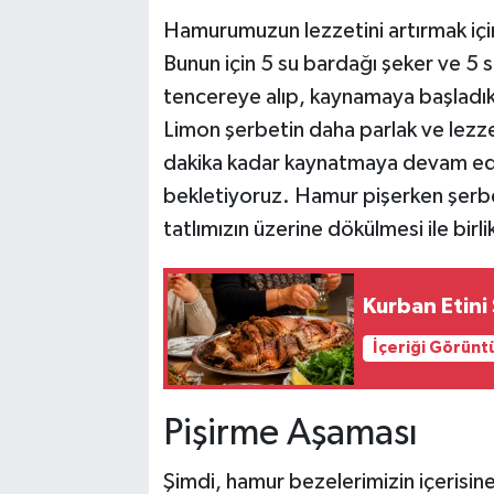
Hamurumuzun lezzetini artırmak içi
Bunun için 5 su bardağı şeker ve 5 s
tencereye alıp, kaynamaya başladıkt
Limon şerbetin daha parlak ve lezzet
dakika kadar kaynatmaya devam edi
bekletiyoruz. Hamur pişerken şerbet
tatlımızın üzerine dökülmesi ile birl
Kurban Etini 
İçeriği Görünt
Pişirme Aşaması
Şimdi, hamur bezelerimizin içerisi