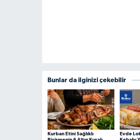
Bunlar da ilginizi çekebilir
Kurban Etini Sağlıklı
Evde Lok
Pişirmenin 6 Altın Kuralı
Kebabı Y