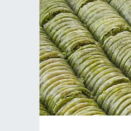
SPOR
EKONOMİ
TEKNOLOJİ
YAŞAM
YEMEK