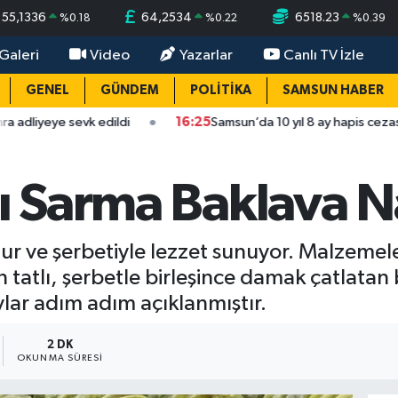
55,1336
64,2534
6518.23
%
0.18
%
0.22
%
0.39
Galeri
Video
Yazarlar
Canlı TV İzle
GENEL
GÜNDEM
POLİTİKA
SAMSUN HABER
vk edildi
16:25
Samsun’da 10 yıl 8 ay hapis cezası olan firari ya
ı Sarma Baklava Na
hamur ve şerbetiyle lezzet sunuyor. Malzeme
 tatlı, şerbetle birleşince damak çatlatan 
lar adım adım açıklanmıştır.
2 DK
OKUNMA SÜRESI