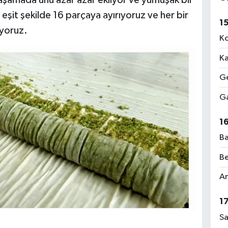
it şekilde 16 parçaya ayırıyoruz ve her bir
1
ıyoruz.
Ko
Ka
Ge
Ga
1
Ba
Be
Am
1
Sa