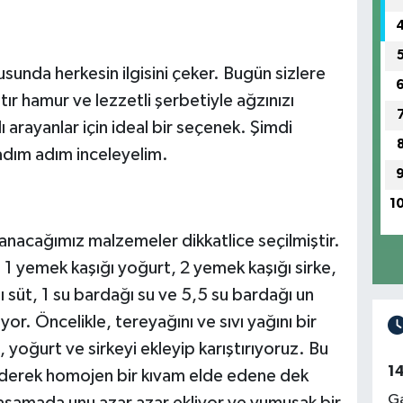
nusunda herkesin ilgisini çeker. Bugün sizlere
 çıtır hamur ve lezzetli şerbetiyle ağzınızı
lı arayanlar için ideal bir seçenek. Şimdi
 adım adım inceleyelim.
1
lanacağımız malzemeler dikkatlice seçilmiştir.
 1 yemek kaşığı yoğurt, 2 yemek kaşığı sirke,
ı süt, 1 su bardağı su ve 5,5 su bardağı un
yor. Öncelikle, tereyağını ve sıvı yağını bir
yoğurt ve sirkeyi ekleyip karıştırıyoruz. Bu
1
 ederek homojen bir kıvam elde edene dek
Ga
şamada unu azar azar ekliyor ve yumuşak bir