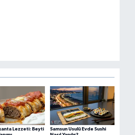
anta Lezzeti: Beyti
Samsun Usulü Evde Sushi
apımı
Nasıl Yapılır?