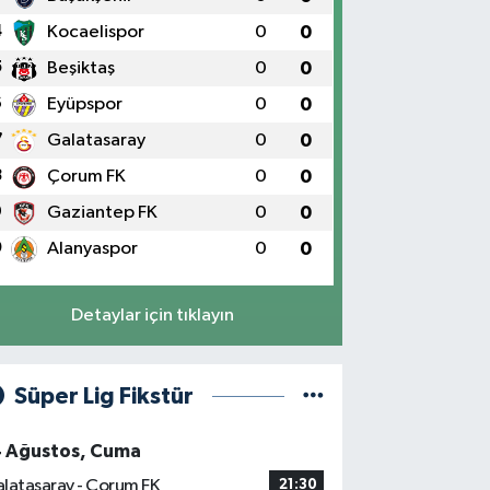
4
Kocaelispor
0
0
5
Beşiktaş
0
0
6
Eyüpspor
0
0
7
Galatasaray
0
0
8
Çorum FK
0
0
9
Gaziantep FK
0
0
0
Alanyaspor
0
0
Detaylar için tıklayın
Süper Lig Fikstür
4 Ağustos, Cuma
latasaray - Çorum FK
21:30