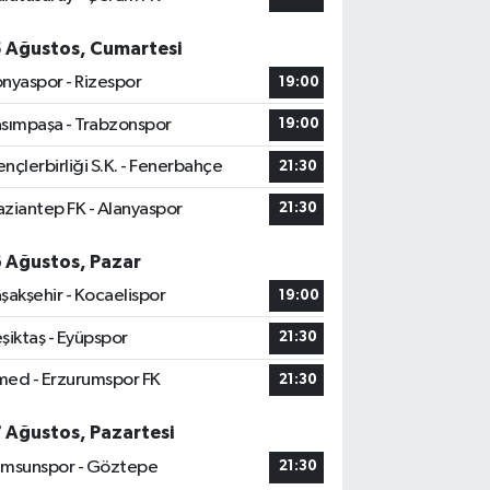
5 Ağustos, Cumartesi
nyaspor - Rizespor
19:00
sımpaşa - Trabzonspor
19:00
nçlerbirliği S.K. - Fenerbahçe
21:30
ziantep FK - Alanyaspor
21:30
6 Ağustos, Pazar
şakşehir - Kocaelispor
19:00
şiktaş - Eyüpspor
21:30
ed - Erzurumspor FK
21:30
7 Ağustos, Pazartesi
msunspor - Göztepe
21:30