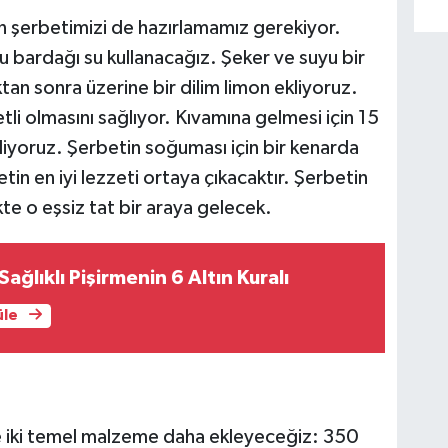
n şerbetimizi de hazırlamamız gerekiyor.
u bardağı su kullanacağız. Şeker ve suyu bir
an sonra üzerine bir dilim limon ekliyoruz.
li olmasını sağlıyor. Kıvamına gelmesi için 15
yoruz. Şerbetin soğuması için bir kenarda
in en iyi lezzeti ortaya çıkacaktır. Şerbetin
ikte o eşsiz tat bir araya gelecek.
Sağlıklı Pişirmenin 6 Altın Kuralı
üle
ne iki temel malzeme daha ekleyeceğiz: 350