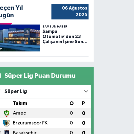
eçen Yıl
06 Ağustos
ugün
2025
SAMSUN HABER
Sampa
Otomotiv'den 23
Çalışanın İşine Son
Verildi
Süper Lig Puan Durumu
Süper Lig
#
Takım
O
P
1
Amed
0
0
2
Erzurumspor FK
0
0
3
Başakşehir
0
0