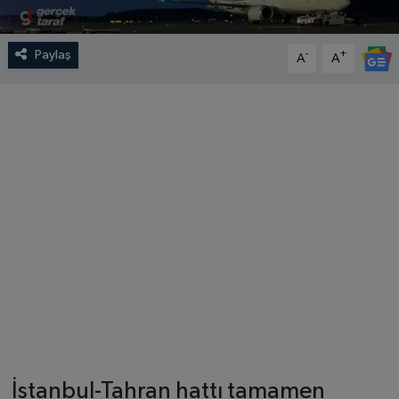
Paylaş
-
+
A
A
İstanbul-Tahran hattı tamamen