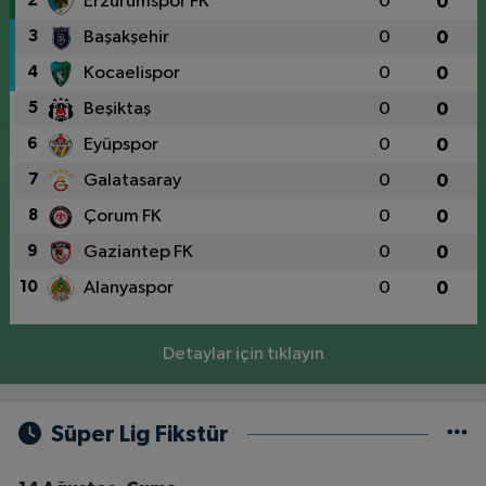
2
Erzurumspor FK
0
0
3
Başakşehir
0
0
4
Kocaelispor
0
0
5
Beşiktaş
0
0
6
Eyüpspor
0
0
7
Galatasaray
0
0
8
Çorum FK
0
0
9
Gaziantep FK
0
0
10
Alanyaspor
0
0
Detaylar için tıklayın
Süper Lig Fikstür