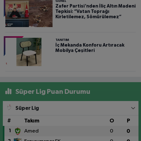
GENEL
Zafer Partisi'nden İliç Altın Madeni
Tepkisi: “Vatan Toprağı
Kirletilemez, Sömürülemez”
TANITIM
İç Mekanda Konforu Artıracak
Mobilya Çeşitleri
Süper Lig Puan Durumu
Süper Lig
#
Takım
O
P
1
Amed
0
0