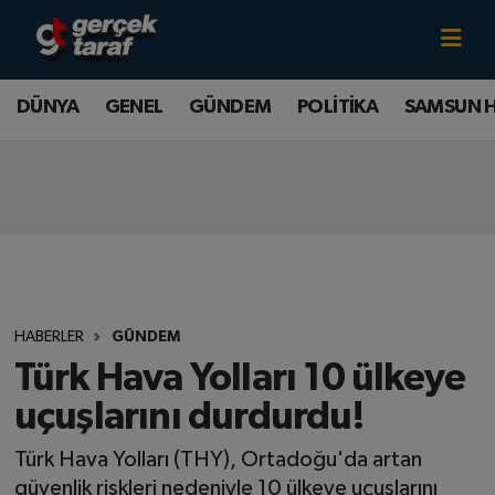
Canlı TV İzle
DÜNYA
Samsun Nöbetçi Eczaneler
DÜNYA
GENEL
GÜNDEM
POLİTİKA
SAMSUN 
GENEL
Samsun Hava Durumu
GÜNDEM
Samsun Namaz Vakitleri
POLİTİKA
Samsun Trafik Yoğunluk Haritası
SAMSUN HABER
Süper Lig Puan Durumu ve Fikstür
HABERLER
GÜNDEM
SAMSUNSPOR
Tüm Manşetler
Türk Hava Yolları 10 ülkeye
uçuşlarını durdurdu!
SAĞLIK
Son Dakika Haberleri
Türk Hava Yolları (THY), Ortadoğu'da artan
TEKNOLOJİ
Haber Arşivi
güvenlik riskleri nedeniyle 10 ülkeye uçuşlarını