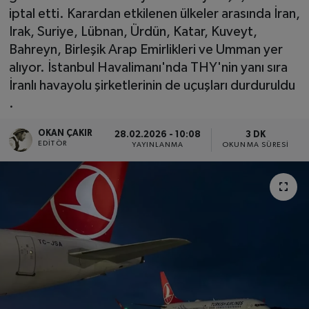
iptal etti. Karardan etkilenen ülkeler arasında İran,
SPOR
Irak, Suriye, Lübnan, Ürdün, Katar, Kuveyt,
Bahreyn, Birleşik Arap Emirlikleri ve Umman yer
EKONOMİ
alıyor. İstanbul Havalimanı'nda THY'nin yanı sıra
İranlı havayolu şirketlerinin de uçuşları durduruldu
TEKNOLOJİ
.
YAŞAM
OKAN ÇAKIR
28.02.2026 - 10:08
3 DK
EDITÖR
YAYINLANMA
OKUNMA SÜRESI
YEMEK