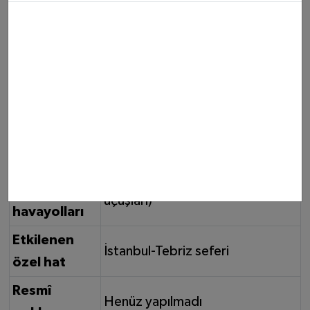
eden
havayolu
Türk Hava Yolları (THY)
Tarih
28 Şubat 2026
İptal edilen
İran, Irak, Suriye, Lübnan, Ürdün,
uçuşların
Katar, Kuveyt, Bahreyn, BAE,
ülkeleri
Umman
İptal edilen
ATA Airlines, Qeshm Air (Tahran
diğer
uçuşları)
havayolları
Etkilenen
İstanbul-Tebriz seferi
özel hat
Resmî
Henüz yapılmadı