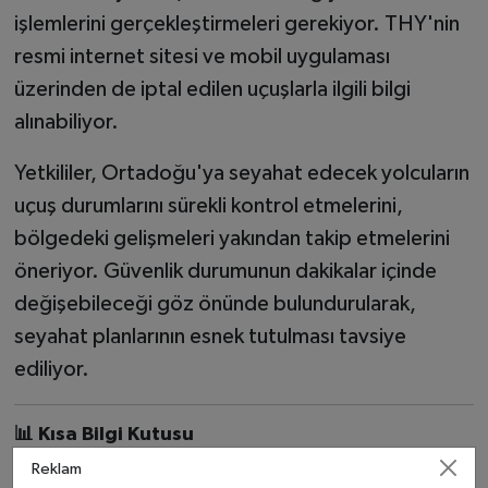
işlemlerini gerçekleştirmeleri gerekiyor. THY'nin
resmi internet sitesi ve mobil uygulaması
üzerinden de iptal edilen uçuşlarla ilgili bilgi
alınabiliyor.
Yetkililer, Ortadoğu'ya seyahat edecek yolcuların
uçuş durumlarını sürekli kontrol etmelerini,
bölgedeki gelişmeleri yakından takip etmelerini
öneriyor. Güvenlik durumunun dakikalar içinde
değişebileceği göz önünde bulundurularak,
seyahat planlarının esnek tutulması tavsiye
ediliyor.
📊 Kısa Bilgi Kutusu
Reklam
Uçuşları iptal