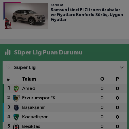
TANITIM
Samsun İkinci El Citroen Arabalar
ve Fiyatları: Konforlu Sürüş, Uygun
Fiyatlar
Süper Lig Puan Durumu
Süper Lig
#
Takım
O
P
1
Amed
0
0
2
Erzurumspor FK
0
0
3
Başakşehir
0
0
4
Kocaelispor
0
0
5
Beşiktaş
0
0