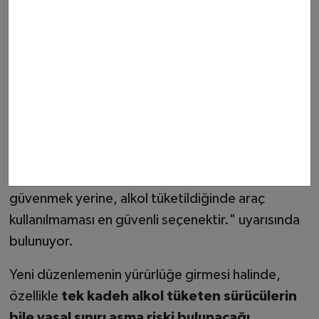
Alkolün vücuttan atılmasını sağlayan tek unsur
zamandır
. Ortalama bir insanın karaciğeri saatte
yaklaşık
0,10-0,15 promil
alkolü metabolize
edebilir.
Uzmanlardan Uyarı: Direksiyon
Başına Geçmeyin
Trafik güvenliği uzmanları, promilin kişiden kişiye
değiştiğini hatırlatarak, "Ne kadar alkol alındığına
güvenmek yerine, alkol tüketildiğinde araç
kullanılmaması en güvenli seçenektir." uyarısında
bulunuyor.
Yeni düzenlemenin yürürlüğe girmesi halinde,
özellikle
tek kadeh alkol tüketen sürücülerin
bile yasal sınırı aşma riski bulunacağı