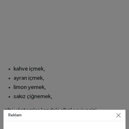
kahve içmek,
ayran içmek,
limon yemek,
sakız çiğnemek,
gibi yöntemler kandaki alkol seviyesini
Reklam
düşürmüyor.