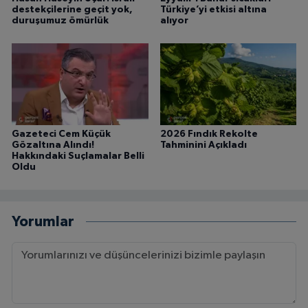
destekçilerine geçit yok,
Türkiye’yi etkisi altına
duruşumuz ömürlük
alıyor
Gazeteci Cem Küçük
2026 Fındık Rekolte
Gözaltına Alındı!
Tahminini Açıkladı
Hakkındaki Suçlamalar Belli
Oldu
Yorumlar