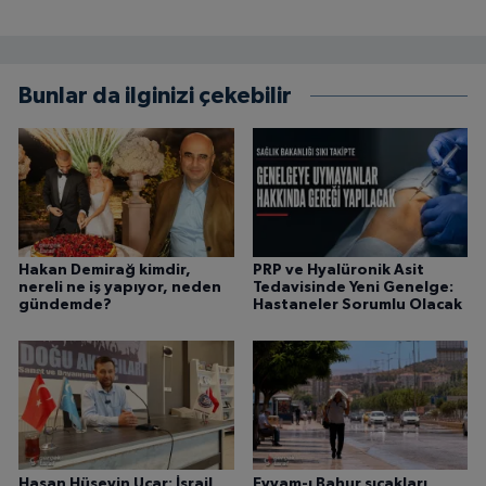
Bunlar da ilginizi çekebilir
Hakan Demirağ kimdir,
PRP ve Hyalüronik Asit
nereli ne iş yapıyor, neden
Tedavisinde Yeni Genelge:
gündemde?
Hastaneler Sorumlu Olacak
Hasan Hüseyin Uçar: İsrail
Eyyam-ı Bahur sıcakları