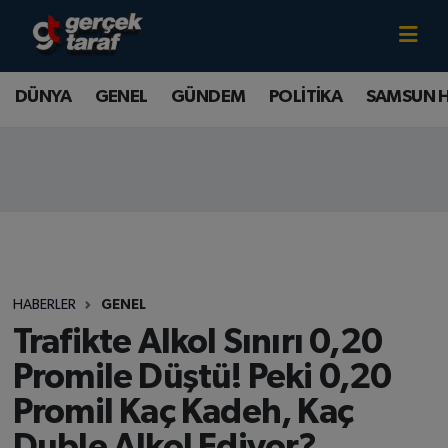
Canlı TV İzle
DÜNYA
Samsun Nöbetçi Eczaneler
DÜNYA
GENEL
GÜNDEM
POLİTİKA
SAMSUN 
GENEL
Samsun Hava Durumu
GÜNDEM
Samsun Namaz Vakitleri
POLİTİKA
Samsun Trafik Yoğunluk Haritası
SAMSUN HABER
Süper Lig Puan Durumu ve Fikstür
HABERLER
GENEL
SAMSUNSPOR
Tüm Manşetler
Trafikte Alkol Sınırı 0,20
Promile Düştü! Peki 0,20
SAĞLIK
Son Dakika Haberleri
Promil Kaç Kadeh, Kaç
TEKNOLOJİ
Haber Arşivi
Duble Alkol Ediyor?