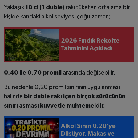
Yaklaşık
10 cl (1 duble)
rakı tüketen ortalama bir
kişide kandaki alkol seviyesi çoğu zaman;
2026 Fındık Rekolte
Tahminini Açıkladı
0,40 ile 0,70 promil
arasında değişebilir.
Bu nedenle 0,20 promil sınırının uygulanması
halinde
bir duble rakı içen birçok sürücünün
sınırı aşması kuvvetle muhtemeldir.
Alkol Sınırı 0.20’ye
Düşüyor, Makas ve