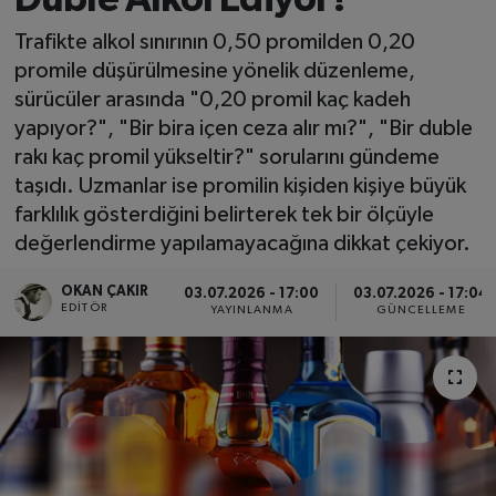
SPOR
Trafikte alkol sınırının 0,50 promilden 0,20
promile düşürülmesine yönelik düzenleme,
EKONOMİ
sürücüler arasında "0,20 promil kaç kadeh
yapıyor?", "Bir bira içen ceza alır mı?", "Bir duble
TEKNOLOJİ
rakı kaç promil yükseltir?" sorularını gündeme
taşıdı. Uzmanlar ise promilin kişiden kişiye büyük
YAŞAM
farklılık gösterdiğini belirterek tek bir ölçüyle
değerlendirme yapılamayacağına dikkat çekiyor.
YEMEK
OKAN ÇAKIR
03.07.2026 - 17:00
03.07.2026 - 17:04
EDITÖR
YAYINLANMA
GÜNCELLEME