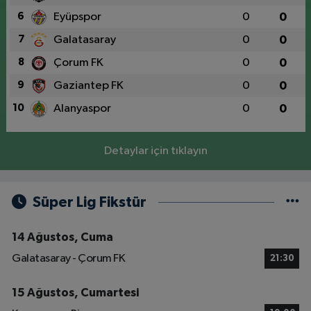
6
Eyüpspor
0
0
7
Galatasaray
0
0
8
Çorum FK
0
0
9
Gaziantep FK
0
0
10
Alanyaspor
0
0
Detaylar için tıklayın
Süper Lig Fikstür
14 Ağustos, Cuma
Galatasaray - Çorum FK
21:30
15 Ağustos, Cumartesi