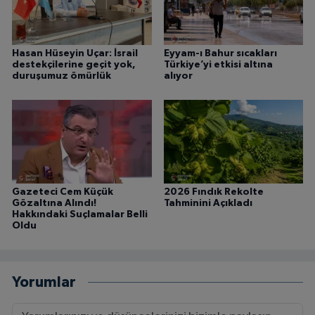
Hasan Hüseyin Uçar: İsrail
Eyyam-ı Bahur sıcakları
destekçilerine geçit yok,
Türkiye’yi etkisi altına
duruşumuz ömürlük
alıyor
Gazeteci Cem Küçük
2026 Fındık Rekolte
Gözaltına Alındı!
Tahminini Açıkladı
Hakkındaki Suçlamalar Belli
Oldu
Yorumlar