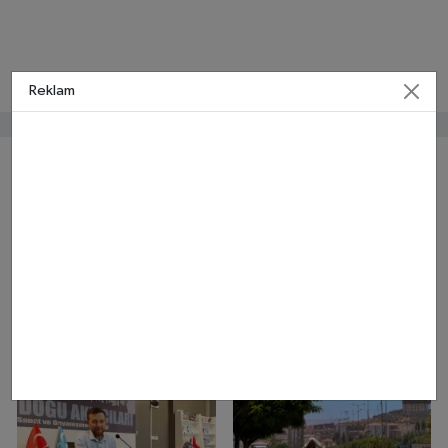
Reklam
Bunlar da ilginizi çekebilir
Hakan Demirağ kimdir,
PRP ve Hyalüronik Asit
nereli ne iş yapıyor, neden
Tedavisinde Yeni Genelge:
gündemde?
Hastaneler Sorumlu Olacak