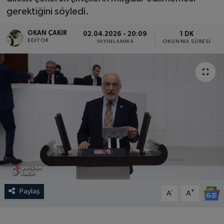
gerektiğini söyledi.
SPOR
OKAN ÇAKIR
02.04.2026 - 20:09
1 DK
EDITÖR
EKONOMİ
YAYINLANMA
OKUNMA SÜRESI
TEKNOLOJİ
YAŞAM
YEMEK
Paylaş
-
+
A
A