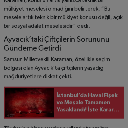
Karaman, konunun artık yalnızca teknik bir
mülkiyet meselesi olmadığını belirterek, “Bu
mesele artık teknik bir mülkiyet konusu değil, açık
bir sosyal adalet meselesidir” dedi.
Ayvacık’taki Çiftçilerin Sorununu
Gündeme Getirdi
Samsun Milletvekili Karaman, özellikle seçim
bölgesi olan Ayvacık’ta çiftçilerin yaşadığı
mağduriyetlere dikkat çekti.
İstanbul’da Havai Fişek
ve Meşale Tamamen
Yasaklandı! İşte Kararın
Uygulanacağı Kritik
Tarihler!