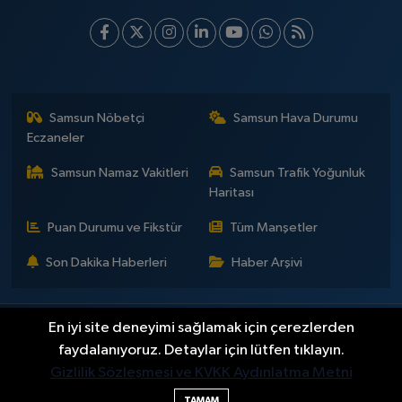
Samsun Nöbetçi
Samsun Hava Durumu
Eczaneler
Samsun Namaz Vakitleri
Samsun Trafik Yoğunluk
Haritası
Puan Durumu ve Fikstür
Tüm Manşetler
Son Dakika Haberleri
Haber Arşivi
En iyi site deneyimi sağlamak için çerezlerden
İLETİŞİM
KÜNYE
Gizlilik Sözleşmesi
Yayın Politikaları ve Kullanım Şartları
Yayın İlkeleri
Hakkımızda
faydalanıyoruz. Detaylar için lütfen tıklayın.
Okan Çakır kimdir?
BİLİM
DÜNYA
EĞİTİM
EKONOMİ
GENEL
Gizlilik Sözleşmesi ve KVKK Aydınlatma Metni
GÜNDEM
SAMSUNSPOR
KÜLTÜR - SANAT
MAGAZİN
TAMAM