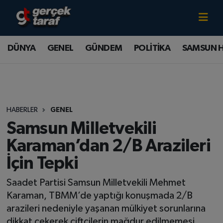
Canlı TV İzle
DÜNYA
Samsun Nöbetçi Eczaneler
DÜNYA
GENEL
GÜNDEM
POLİTİKA
SAMSUN 
GENEL
Samsun Hava Durumu
GÜNDEM
Samsun Namaz Vakitleri
HABERLER
GENEL
POLİTİKA
Samsun Trafik Yoğunluk Haritası
Samsun Milletvekili
SAMSUN HABER
Süper Lig Puan Durumu ve Fikstür
Karaman’dan 2/B Arazileri
İçin Tepki
SAMSUNSPOR
Tüm Manşetler
Saadet Partisi Samsun Milletvekili Mehmet
SAĞLIK
Son Dakika Haberleri
Karaman, TBMM’de yaptığı konuşmada 2/B
arazileri nedeniyle yaşanan mülkiyet sorunlarına
TEKNOLOJİ
Haber Arşivi
dikkat çekerek çiftçilerin mağdur edilmemesi