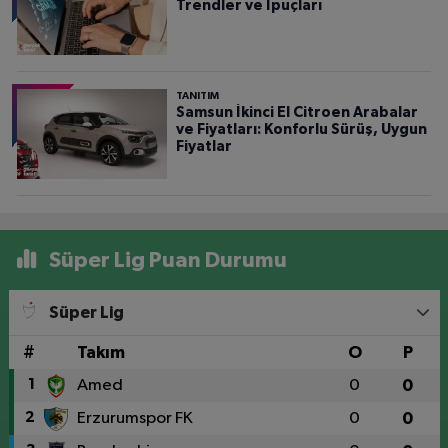
Trendler ve İpuçları
TANITIM
Samsun İkinci El Citroen Arabalar
ve Fiyatları: Konforlu Sürüş, Uygun
Fiyatlar
Süper Lig Puan Durumu
Süper Lig
#
Takım
O
P
1
Amed
0
0
2
Erzurumspor FK
0
0