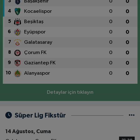
3
Başakşehir
0
0
4
Kocaelispor
0
0
5
Beşiktaş
0
0
6
Eyüpspor
0
0
7
Galatasaray
0
0
8
Çorum FK
0
0
9
Gaziantep FK
0
0
10
Alanyaspor
0
0
Detaylar için tıklayın
Süper Lig Fikstür
14 Ağustos, Cuma