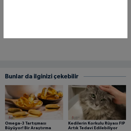
Bunlar da ilginizi çekebilir
Omega-3 Tartışması
Kedilerin Korkulu Rüyası FIP
Büyüyor! Bir Araştırma
Artık Tedavi Edilebiliyor