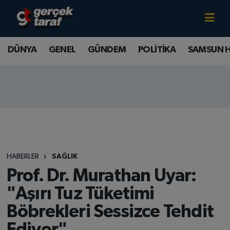
Canlı TV İzle
DÜNYA
Samsun Nöbetçi Eczaneler
DÜNYA
GENEL
GÜNDEM
POLİTİKA
SAMSUN 
GENEL
Samsun Hava Durumu
GÜNDEM
Samsun Namaz Vakitleri
POLİTİKA
Samsun Trafik Yoğunluk Haritası
SAMSUN HABER
Süper Lig Puan Durumu ve Fikstür
HABERLER
SAĞLIK
SAMSUNSPOR
Tüm Manşetler
Prof. Dr. Murathan Uyar:
"Aşırı Tuz Tüketimi
SAĞLIK
Son Dakika Haberleri
Böbrekleri Sessizce Tehdit
TEKNOLOJİ
Haber Arşivi
Ediyor"