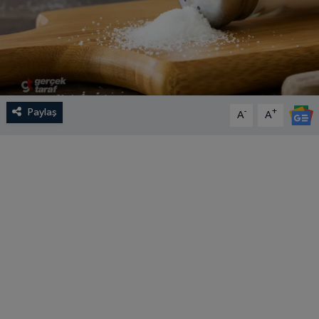
Paylaş
-
+
A
A