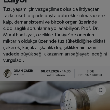
SPOR
Tuz, yaşam için vazgeçilmez olsa da ihtiyaçtan
fazla tüketildiğinde başta böbrekler olmak üzere
EKONOMİ
kalp, damar sistemi ve birçok organ üzerinde
ciddi sağlık sorunlarına yol açabiliyor. Prof. Dr.
TEKNOLOJİ
Murathan Uyar, özellikle Türkiye'de önerilen
miktarın oldukça üzerinde tuz tüketildiğine dikkat
YAŞAM
çekerek, küçük alışkanlık değişikliklerinin uzun
vadede büyük sağlık kazanımları sağlayabileceğini
YEMEK
vurguladı.
OKAN ÇAKIR
08.07.2026 - 14:35
3 DK
EDITÖR
YAYINLANMA
OKUNMA SÜRESI