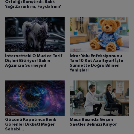
Ortalığı Karıştırdı: Balık
Yağı Zararlı mı, Faydalı mı?
İnternetteki O Mucize Tarif
İdrar Yolu Enfeksiyonunu
Dişleri Bitiriyor! Sakın
Tam 10 Kat Azaltıyor! İşte
Ağzınıza Sürmeyin!
Sünnette Doğru Bilinen
Yanlışlar!
Gözünü Kapatınca Renk
Masa Başında Geçen
Görenler Dikkat! Meğer
Saatler Belinizi Kırıyor
Sebebi...