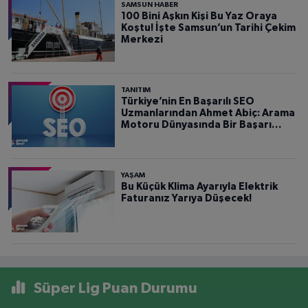
SAMSUN HABER
100 Bini Aşkın Kişi Bu Yaz Oraya
Koştu! İşte Samsun’un Tarihi Çekim
Merkezi
TANITIM
Türkiye’nin En Başarılı SEO
Uzmanlarından Ahmet Abiç: Arama
Motoru Dünyasında Bir Başarı
Hikâyesi
YAŞAM
Bu Küçük Klima Ayarıyla Elektrik
Faturanız Yarıya Düşecek!
Süper Lig Puan Durumu