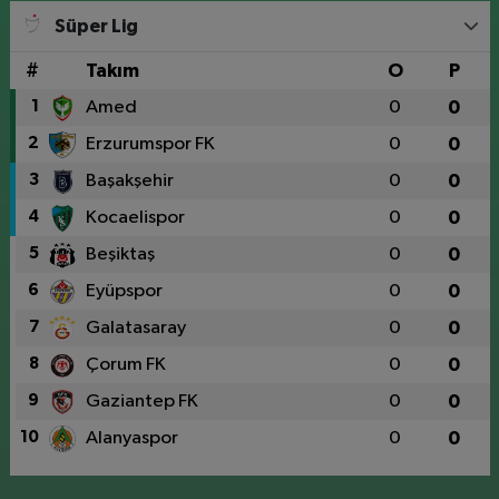
Süper Lig
#
Takım
O
P
1
Amed
0
0
2
Erzurumspor FK
0
0
3
Başakşehir
0
0
4
Kocaelispor
0
0
5
Beşiktaş
0
0
6
Eyüpspor
0
0
7
Galatasaray
0
0
8
Çorum FK
0
0
9
Gaziantep FK
0
0
10
Alanyaspor
0
0