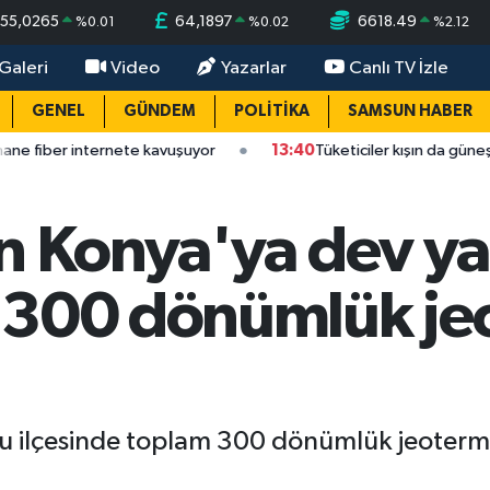
55,0265
64,1897
6618.49
%
0.01
%
0.02
%
2.12
Galeri
Video
Yazarlar
Canlı TV İzle
GENEL
GÜNDEM
POLİTİKA
SAMSUN HABER
ternete kavuşuyor
13:40
Tüketiciler kışın da güneş kremi kulla
n Konya'ya dev ya
 300 dönümlük jeo
cu ilçesinde toplam 300 dönümlük jeoterm