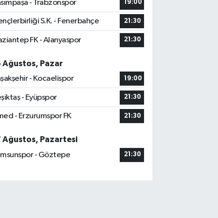
sımpaşa - Trabzonspor
19:00
nçlerbirliği S.K. - Fenerbahçe
21:30
ziantep FK - Alanyaspor
21:30
6 Ağustos, Pazar
şakşehir - Kocaelispor
19:00
şiktaş - Eyüpspor
21:30
ed - Erzurumspor FK
21:30
7 Ağustos, Pazartesi
msunspor - Göztepe
21:30