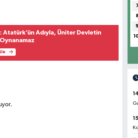
: Atatürk’ün Adıyla, Üniter Devletin
1
e Oynanamaz
üle
1
Ga
uyor.
1
Ko