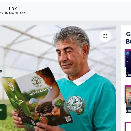
1 DK
OKUNMA SÜRESI
G
B