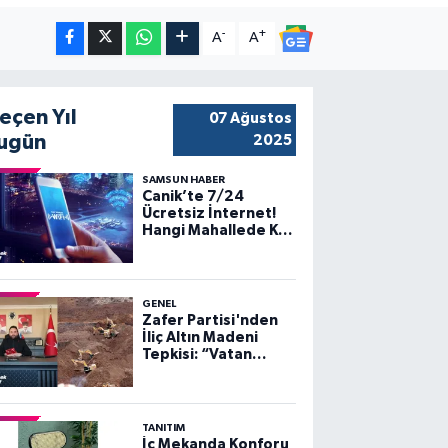
-
+
A
A
eçen Yıl
07 Ağustos
ugün
2025
SAMSUN HABER
Canik’te 7/24
Ücretsiz İnternet!
Hangi Mahallede Kaç
Nokta Var?
GENEL
Zafer Partisi'nden
İliç Altın Madeni
Tepkisi: “Vatan
Toprağı
Kirletilemez,
Sömürülemez”
TANITIM
İç Mekanda Konforu