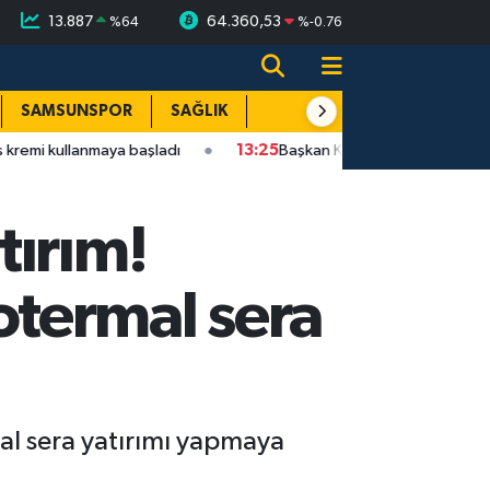
13.887
64.360,53
%
64
%
-0.76
SAMSUNSPOR
SAĞLIK
TEKNOLOJİ
SPOR
E
nmaya başladı
13:25
Başkan Kurnaz: İlkadım'ı modern görünüm
tırım!
termal sera
al sera yatırımı yapmaya