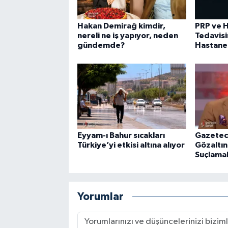
Hakan Demirağ kimdir,
PRP ve H
nereli ne iş yapıyor, neden
Tedavisi
gündemde?
Hastane
Eyyam-ı Bahur sıcakları
Gazetec
Türkiye’yi etkisi altına alıyor
Gözaltın
Suçlamal
Yorumlar