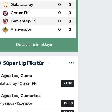
7
Galatasaray
0
0
8
Çorum FK
0
0
9
Gaziantep FK
0
0
0
Alanyaspor
0
0
Detaylar için tıklayın
Süper Lig Fikstür
4 Ağustos, Cuma
latasaray - Çorum FK
21:30
5 Ağustos, Cumartesi
nyaspor - Rizespor
19:00