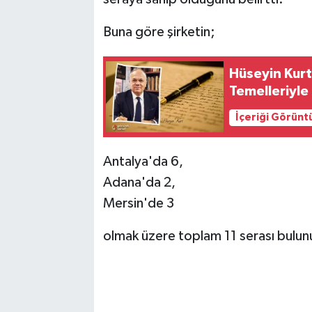
Buna göre şirketin;
Hüseyin Kurt
Temelleriyl
İçeriği Görünt
Antalya'da 6,
Adana'da 2,
Mersin'de 3
olmak üzere toplam 11 serası bulun