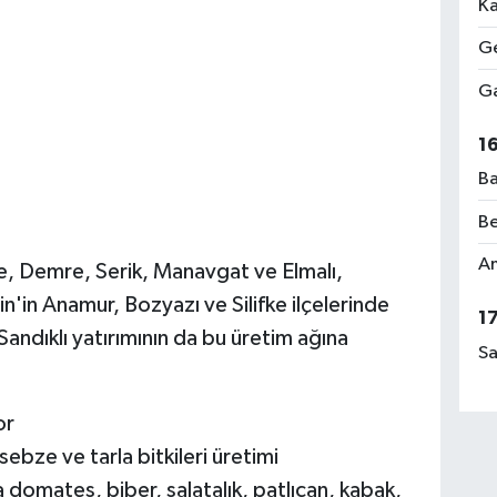
Ka
Ge
Ga
1
Ba
Be
Am
ke, Demre, Serik, Manavgat ve Elmalı,
'in Anamur, Bozyazı ve Silifke ilçelerinde
1
Sandıklı yatırımının da bu üretim ağına
Sa
or
sebze ve tarla bitkileri üretimi
a domates, biber, salatalık, patlıcan, kabak,