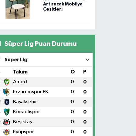
Artıracak Mobilya
Çeşitleri
Süper Lig Puan Durumu
Süper Lig
#
Takım
O
P
1
Amed
0
0
2
Erzurumspor FK
0
0
3
Başakşehir
0
0
4
Kocaelispor
0
0
5
Beşiktaş
0
0
6
Eyüpspor
0
0