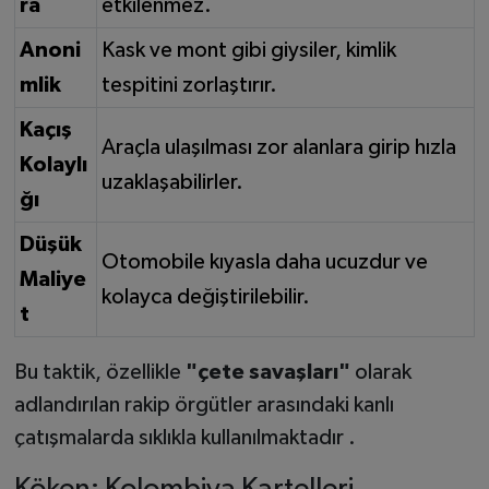
ra
etkilenmez.
Anoni
Kask ve mont gibi giysiler, kimlik
mlik
tespitini zorlaştırır.
Kaçış
Araçla ulaşılması zor alanlara girip hızla
Kolaylı
uzaklaşabilirler.
ğı
Düşük
Otomobile kıyasla daha ucuzdur ve
Maliye
kolayca değiştirilebilir.
t
Bu taktik, özellikle
"çete savaşları"
olarak
adlandırılan rakip örgütler arasındaki kanlı
çatışmalarda sıklıkla kullanılmaktadır .