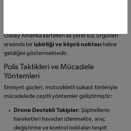
Narkoçelik-20 operasyonunda yakalanan
şüpheliler arasında
doğrudan Kolombiyalı
kartel üyeleri
de bulunmaktadır . Bu durum,
Türkiye'nin sadece bir hedef değil, aynı zamanda
Güney Amerika kartelleri ile yerel suç örgütleri
arasında bir
işbirliği ve köprü noktası
haline
geldiğini göstermektedir.
Polis Taktikleri ve Mücadele
Yöntemleri
Emniyet güçleri, motosikletli suikast timleriyle
mücadelede çeşitli yöntemler geliştirmiştir:
Drone Destekli Takipler:
Şüphelilerin
hareketleri havadan izlenmekte, araç
değiştirme ve kontrol noktaları tespit