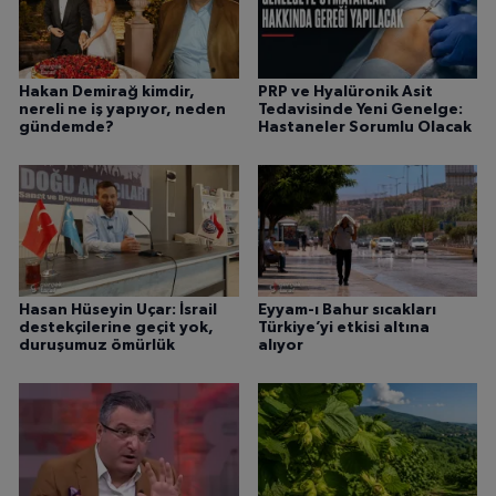
Hakan Demirağ kimdir,
PRP ve Hyalüronik Asit
nereli ne iş yapıyor, neden
Tedavisinde Yeni Genelge:
gündemde?
Hastaneler Sorumlu Olacak
Hasan Hüseyin Uçar: İsrail
Eyyam-ı Bahur sıcakları
destekçilerine geçit yok,
Türkiye’yi etkisi altına
duruşumuz ömürlük
alıyor