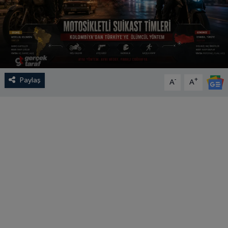
Paylaş
-
+
A
A