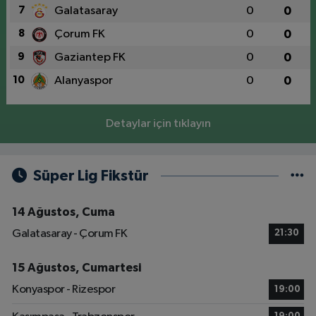
7
Galatasaray
0
0
8
Çorum FK
0
0
9
Gaziantep FK
0
0
10
Alanyaspor
0
0
Detaylar için tıklayın
Süper Lig Fikstür
14 Ağustos, Cuma
Galatasaray - Çorum FK
21:30
15 Ağustos, Cumartesi
Konyaspor - Rizespor
19:00