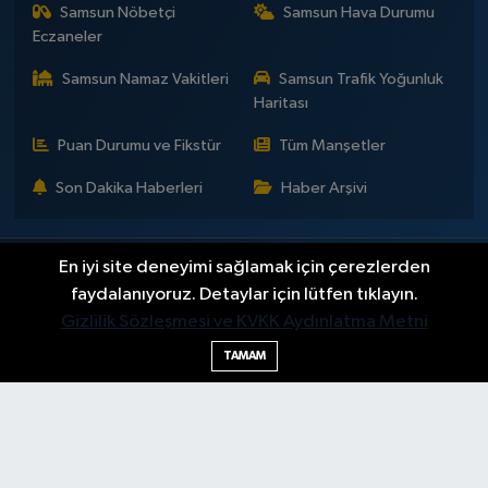
Samsun Nöbetçi
Samsun Hava Durumu
Eczaneler
Samsun Namaz Vakitleri
Samsun Trafik Yoğunluk
Haritası
Puan Durumu ve Fikstür
Tüm Manşetler
Son Dakika Haberleri
Haber Arşivi
En iyi site deneyimi sağlamak için çerezlerden
İLETİŞİM
KÜNYE
Gizlilik Sözleşmesi
Yayın Politikaları ve Kullanım Şartları
Yayın İlkeleri
Hakkımızda
faydalanıyoruz. Detaylar için lütfen tıklayın.
Okan Çakır kimdir?
BİLİM
DÜNYA
EĞİTİM
EKONOMİ
GENEL
Gizlilik Sözleşmesi ve KVKK Aydınlatma Metni
GÜNDEM
SAMSUNSPOR
KÜLTÜR - SANAT
MAGAZİN
TAMAM
POLİTİKA
SAĞLIK
SAMSUN HABER
SPOR
TEKNOLOJİ
YAŞAM
YEMEK
Haber Yazılımı:
TE Bilişim