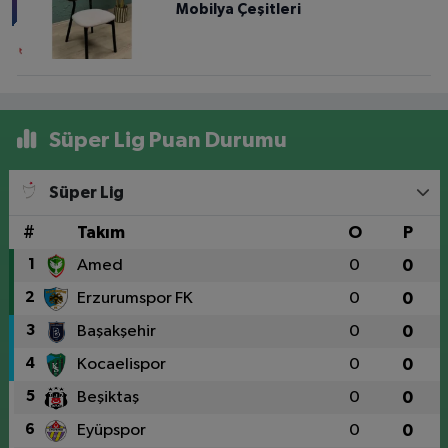
Mobilya Çeşitleri
Süper Lig Puan Durumu
Süper Lig
#
Takım
O
P
1
Amed
0
0
2
Erzurumspor FK
0
0
3
Başakşehir
0
0
4
Kocaelispor
0
0
5
Beşiktaş
0
0
6
Eyüpspor
0
0