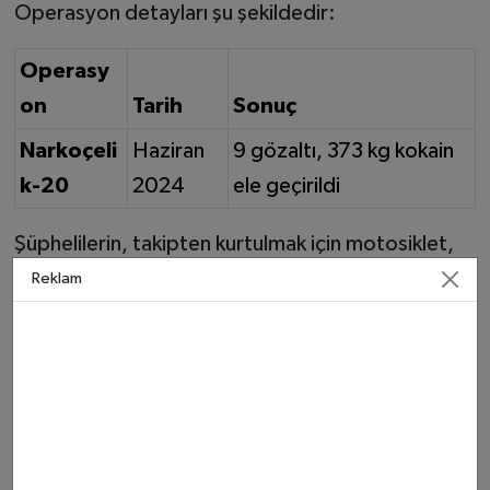
Operasyon detayları şu şekildedir:
Operasy
on
Tarih
Sonuç
Narkoçeli
Haziran
9 gözaltı, 373 kg kokain
k-20
2024
ele geçirildi
Şüphelilerin, takipten kurtulmak için motosiklet,
taksi ve kiralık araçları dönüşümlü olarak
Reklam
kullandıkları, aynı yoldan
5 defa geçerek
polis
takibinde olup olmadıklarını kontrol ettikleri
tespit edilmiştir . Bu durum, kartel üyelerinin ne
kadar profesyonel ve paranoyak bir taktik
izlediğini göstermektedir.