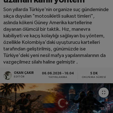
SPOR
Son yıllarda Türkiye'nin organize suç gündeminde
sıkça duyulan "motosikletli suikast timleri",
EKONOMİ
aslında kökeni Güney Amerika kartellerine
dayanan ölümcül bir taktik. Hız, manevra
TEKNOLOJİ
kabiliyeti ve kaçış kolaylığı sağlayan bu yöntem,
özellikle Kolombiya'daki uyuşturucu kartelleri
YAŞAM
tarafından geliştirilmiş, günümüzde ise
Türkiye'deki yeni nesil mafya yapılanmalarının da
YEMEK
vazgeçilmez silahı haline gelmiştir .
OKAN ÇAKIR
06.06.2026 - 16:04
5 DK
EDITÖR
YAYINLANMA
OKUNMA SÜRESI