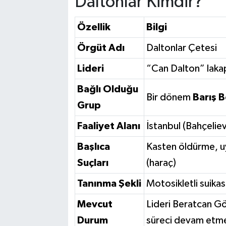
Daltonlar Kimdir?
Özellik
Bilgi
Örgüt Adı
Daltonlar Çetesi
Lideri
“Can Dalton” laka
Bağlı Olduğu
Bir dönem
Barış 
Grup
Faaliyet Alanı
İstanbul (Bahçelie
Başlıca
Kasten öldürme, uy
Suçları
(haraç)
Tanınma Şekli
Motosikletli suika
Mevcut
Lideri Beratcan G
Durum
süreci devam etme