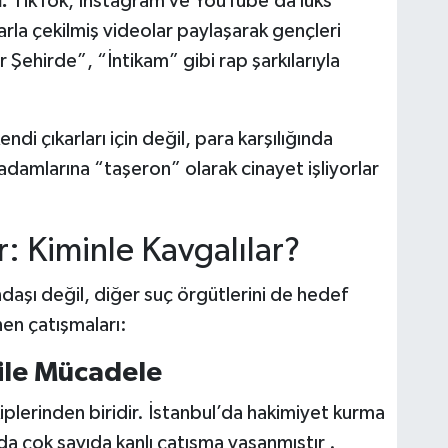
:
TikTok, Instagram ve YouTube’da lüks
larla çekilmiş videolar paylaşarak gençleri
Şehirde”, “İntikam” gibi rap şarkılarıyla
di çıkarları için değil, para karşılığında
adamlarına “taşeron” olarak cinayet işliyorlar
 Kiminle Kavgalılar?
daşı değil, diğer suç örgütlerini de hedef
nen çatışmaları:
 ile Mücadele
iplerinden biridir. İstanbul’da hakimiyet kurma
da çok sayıda kanlı çatışma yaşanmıştır .