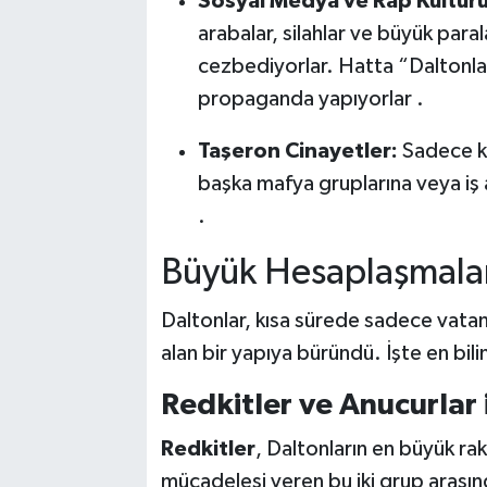
Sosyal Medya ve Rap Kültürü
arabalar, silahlar ve büyük para
cezbediyorlar. Hatta “Daltonlar 
propaganda yapıyorlar .
Taşeron Cinayetler:
Sadece ken
başka mafya gruplarına veya iş 
.
Büyük Hesaplaşmalar:
Daltonlar, kısa sürede sadece vatan
alan bir yapıya büründü. İşte en bili
Redkitler ve Anucurlar
Redkitler
, Daltonların en büyük rak
mücadelesi veren bu iki grup arasın