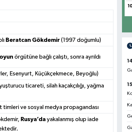
1
plı
Beratcan Gökdemir
(1997 doğumlu)
Boyun
örgütüne bağlı çalıştı, sonra ayrıldı
1
Ga
vler, Esenyurt, Küçükçekmece, Beyoğlu)
1
uşturucu ticareti, silah kaçakçılığı, yağma
Ko
Ka
st timleri ve sosyal medya propagandası
Ge
ökdemir,
Rusya’da
yakalanmış olup iade
Ga
ktedir.