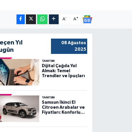
-
+
A
A
eçen Yıl
08 Ağustos
ugün
2025
TANITIM
Dijital Çağda Yol
Almak: Temel
Trendler ve İpuçları
TANITIM
Samsun İkinci El
Citroen Arabalar ve
Fiyatları: Konforlu
Sürüş, Uygun
Fiyatlar