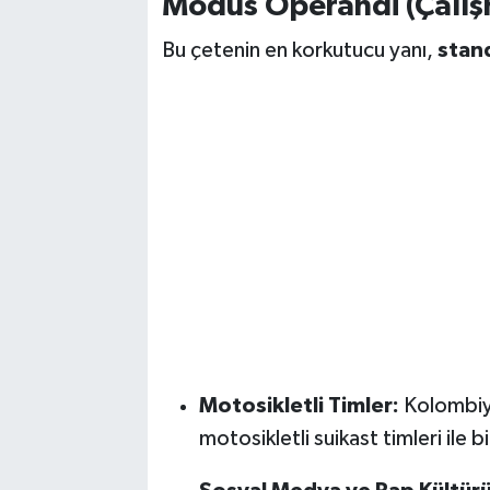
Modus Operandi (Çalış
Bu çetenin en korkutucu yanı,
stand
Motosikletli Timler:
Kolombiya
motosikletli suikast timleri ile bi