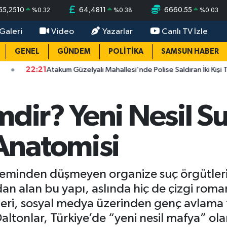
55,2510
64,4811
6660.55
%
0.32
%
0.38
%
0.03
Galeri
Video
Yazarlar
Canlı TV İzle
GENEL
GÜNDEM
POLİTİKA
SAMSUN HABER
21
Atakum Güzelyalı Mahallesi'nde Polise Saldıran İki Kişi Tutuklandı
mdir? Yeni Nesil S
Anatomisi
deminden düşmeyen organize suç örgütleri
rdan alan bu yapı, aslında hiç de çizgi rom
mleri, sosyal medya üzerinden genç avlama t
Daltonlar, Türkiye’de “yeni nesil mafya” o