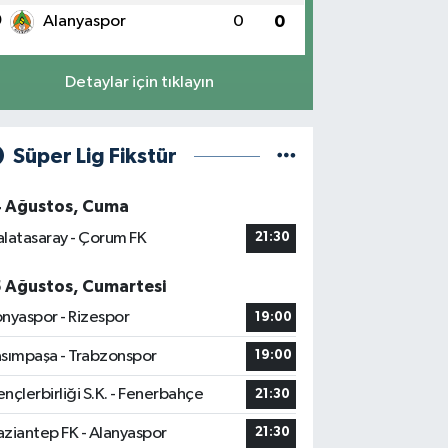
0
Alanyaspor
0
0
Detaylar için tıklayın
Süper Lig Fikstür
4 Ağustos, Cuma
latasaray - Çorum FK
21:30
5 Ağustos, Cumartesi
nyaspor - Rizespor
19:00
sımpaşa - Trabzonspor
19:00
nçlerbirliği S.K. - Fenerbahçe
21:30
ziantep FK - Alanyaspor
21:30