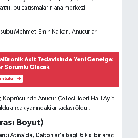
attı
, bu çatışmaların ana merkezi
subu Mehmet Emin Kalkan, Anucurlar
alüronik Asit Tedavisinde Yeni Genelge:
r Sorumlu Olacak
rüntüle
ç Köprüsü’nde Anucur Çetesi lideri Halil Ay’a
uldu ancak yanındaki arkadaşı öldü .
arası Boyut)
ti Atina’da, Daltonlar’a bağlı 6 kişi bir araç