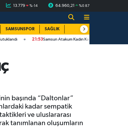
13.779
64.960,21
%
-14
%
0.87
SAMSUNSPOR
SAĞLIK
TEKNOLOJİ
SPOR
E
21:53
Samsun Atakum Kadın Kavgası Bıçaklı | Zanlı Tutuklandı
uç
nin başında “Daltonlar”
anlardaki kadar sempatik
aktikleri ve uluslararası
larak tanımlanan oluşumların