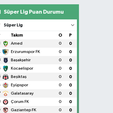
Süper Lig Puan Durumu
Süper Lig
#
Takım
O
P
1
Amed
0
0
2
Erzurumspor FK
0
0
3
Başakşehir
0
0
4
Kocaelispor
0
0
5
Beşiktaş
0
0
6
Eyüpspor
0
0
7
Galatasaray
0
0
8
Çorum FK
0
0
9
Gaziantep FK
0
0