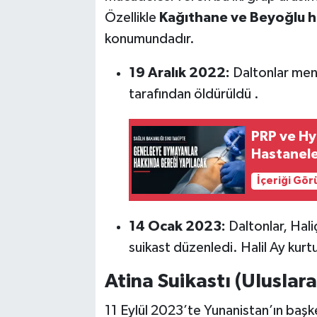
Özellikle
Kağıthane ve Beyoğlu h
konumundadır.
19 Aralık 2022:
Daltonlar men
tarafından öldürüldü .
PRP ve Hy
Hastanele
İçeriği Gö
14 Ocak 2023:
Daltonlar, Hali
suikast düzenledi. Halil Ay kurt
Atina Suikastı (Uluslar
11 Eylül 2023’te Yunanistan’ın başken