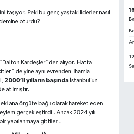
1
ini taşıyor. Peki bu genç yaştaki liderler nasıl
Ba
ndemine oturdu?
Be
Am
1
i “Dalton Kardeşler”den alıyor. Hatta
Sa
tler” de yine aynı evrenden ilhamla
i,
2000’li yılların başında
İstanbul’un
e atılmıştır.
deki ana örgüte bağlı olarak hareket eden
 eylem gerçekleştirdi . Ancak 2024 yılı
 bir yapılanmaya gittiler .