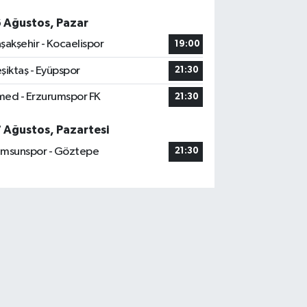
6 Ağustos, Pazar
şakşehir - Kocaelispor
19:00
şiktaş - Eyüpspor
21:30
ed - Erzurumspor FK
21:30
7 Ağustos, Pazartesi
msunspor - Göztepe
21:30