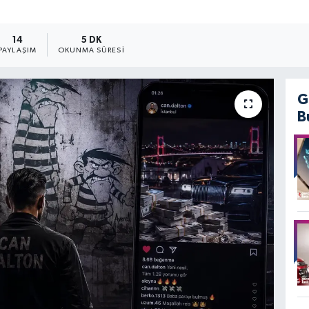
.
14
5 DK
PAYLAŞIM
OKUNMA SÜRESI
G
B