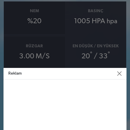
NEM
BASINÇ
%20
1005 HPA
hpa
RÜZGAR
EN DÜŞÜK / EN YÜKSEK
°
°
3.00 M/S
20
/ 33
Reklam
09 AĞUSTOS
10 AĞUSTOS
PAZAR
PAZARTESI
°
°
26
25
Güneşli
Güneşli