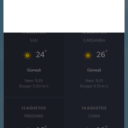
Nem: %32
Nem: %37
Rüzgar: 7.11 m/s
Rüzgar: 7.39 m/s
11 AĞUSTOS
12 AĞUSTOS
SALI
ÇARŞAMBA
°
°
24
26
Güneşli
Güneşli
Nem: %39
Nem: %32
Rüzgar: 5.00 m/s
Rüzgar: 6.19 m/s
13 AĞUSTOS
14 AĞUSTOS
PERŞEMBE
CUMA