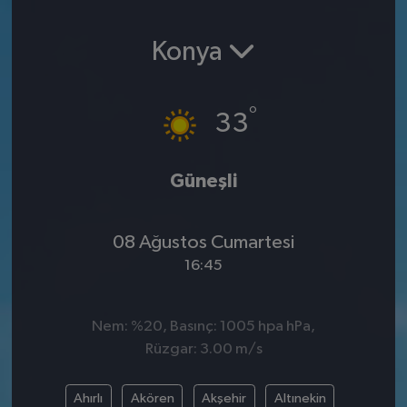
SPOR
Konya
EKONOMİ
°
33
TEKNOLOJİ
YAŞAM
Güneşli
YEMEK
08 Ağustos Cumartesi
16:45
Nem: %20, Basınç: 1005 hpa hPa,
Rüzgar: 3.00 m/s
Ahırlı
Akören
Akşehir
Altınekin