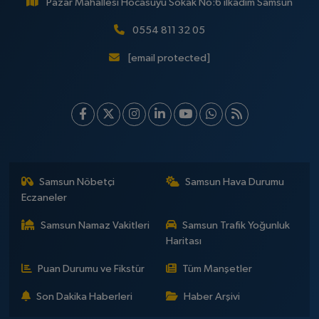
Pazar Mahallesi Hocasuyu Sokak No:6 ilkadım Samsun
0554 811 32 05
[email protected]
Samsun Nöbetçi
Samsun Hava Durumu
Eczaneler
Samsun Namaz Vakitleri
Samsun Trafik Yoğunluk
Haritası
Puan Durumu ve Fikstür
Tüm Manşetler
Son Dakika Haberleri
Haber Arşivi