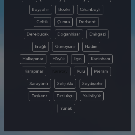
Beyşehir
Bozkır
Cihanbeyli
Çeltik
Çumra
Derbent
Derebucak
Doğanhisar
Emirgazi
Ereğli
Güneysınır
Hadim
Halkapınar
Hüyük
Ilgın
Kadınhanı
Karapınar
Karatay
Kulu
Meram
Sarayönü
Selçuklu
Seydişehir
Taşkent
Tuzlukçu
Yalıhüyük
Yunak