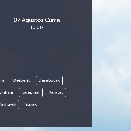
07 Ağustos Cuma
13:00
ra
Derbent
Derebucak
dınhanı
Karapınar
Karatay
Yalıhüyük
Yunak