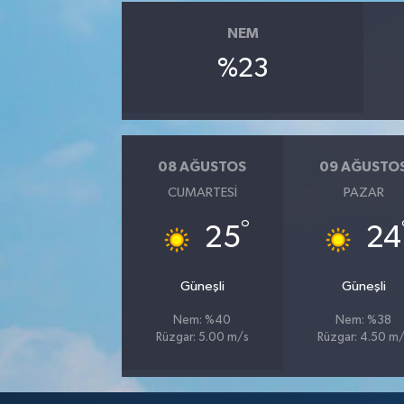
NEM
%23
08 AĞUSTOS
09 AĞUSTO
CUMARTESI
PAZAR
°
25
24
Güneşli
Güneşli
Nem: %40
Nem: %38
Rüzgar: 5.00 m/s
Rüzgar: 4.50 m