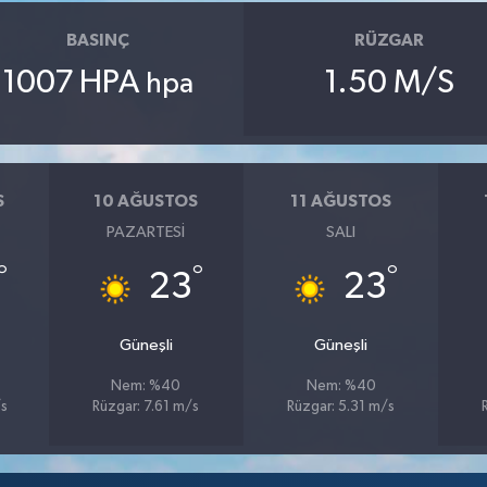
BASINÇ
RÜZGAR
1007 HPA
1.50 M/S
hpa
S
10 AĞUSTOS
11 AĞUSTOS
PAZARTESI
SALI
°
°
°
23
23
Güneşli
Güneşli
Nem: %40
Nem: %40
/s
Rüzgar: 7.61 m/s
Rüzgar: 5.31 m/s