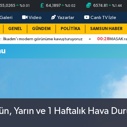
55,0265
64,1897
6574.81
%
0.01
%
0.02
%
1.44
Galeri
Video
Yazarlar
Canlı TV İzle
GENEL
GÜNDEM
POLİTİKA
SAMSUN HABER
dım'ı modern görünüme kavuşturuyoruz
00:28
MASAK raporunda
mu
ün, Yarın ve 1 Haftalık Hava Du