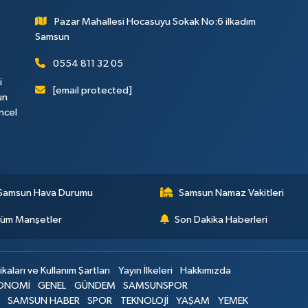
Pazar Mahallesi Hocasuyu Sokak No:6 ilkadım
Samsun
0554 811 32 05
i
[email protected]
un
ncel
Samsun Hava Durumu
Samsun Namaz Vakitleri
üm Manşetler
Son Dakika Haberleri
ikaları ve Kullanım Şartları
Yayın İlkeleri
Hakkımızda
ONOMİ
GENEL
GÜNDEM
SAMSUNSPOR
SAMSUN HABER
SPOR
TEKNOLOJİ
YAŞAM
YEMEK