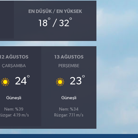
EN DÜŞÜK / EN YÜKSEK
°
°
18
/ 32
12 AĞUSTOS
13 AĞUSTOS
ÇARŞAMBA
PERŞEMBE
°
°
24
23
Güneşli
Güneşli
Nem: %39
Nem: %34
Rüzgar: 4.19 m/s
Rüzgar: 7.11 m/s