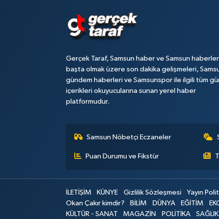
Gerçek Taraf, Samsun haber ve Samsun haberler
başta olmak üzere son dakika gelişmeleri, Sams
gündem haberleri ve Samsunspor ile ilgili tüm gü
içerikleri okuyucularına sunan yerel haber
platformudur.
Samsun Nöbetçi Eczaneler
Puan Durumu ve Fikstür
T
İLETİŞİM
KÜNYE
Gizlilik Sözleşmesi
Yayın Polit
Okan Çakır kimdir?
BİLİM
DÜNYA
EĞİTİM
EK
KÜLTÜR - SANAT
MAGAZİN
POLİTİKA
SAĞLIK