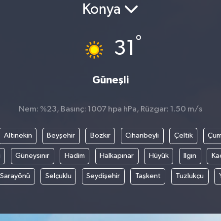
Konya
°
31
Güneşli
Nem: %23, Basınç: 1007 hpa hPa, Rüzgar: 1.50 m/s
Altınekin
Beyşehir
Bozkır
Cihanbeyli
Çeltik
Çum
i
Güneysınır
Hadim
Halkapınar
Hüyük
Ilgın
Ka
Sarayönü
Selçuklu
Seydişehir
Taşkent
Tuzlukçu