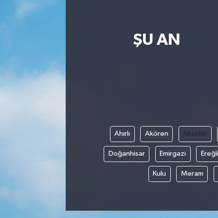
SPOR
ŞU AN
EKONOMİ
TEKNOLOJİ
YAŞAM
YEMEK
Ahırlı
Akören
Akşehir
Doğanhisar
Emirgazi
Ereğl
Kulu
Meram