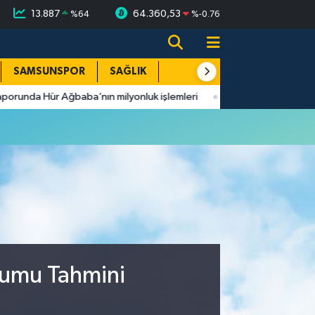
13.887
64.360,53
%
64
%
-0.76
SAMSUNSPOR
SAĞLIK
TEKNOLOJİ
SPOR
E
 Hür Ağbaba’nın milyonluk işlemleri
23:05
Rapçi Keskin kimdi
rumu Tahmini