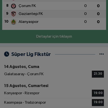
8
Çorum FK
0
0
9
Gaziantep FK
0
0
10
Alanyaspor
0
0
Detaylar için tıklayın
Süper Lig Fikstür
14 Ağustos, Cuma
Galatasaray - Çorum FK
21:30
15 Ağustos, Cumartesi
Konyaspor - Rizespor
19:00
Kasımpaşa - Trabzonspor
19:00