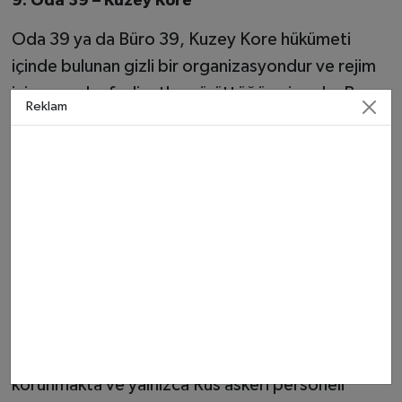
9. Oda 39 – Kuzey Kore
Oda 39 ya da Büro 39, Kuzey Kore hükümeti
içinde bulunan gizli bir organizasyondur ve rejim
için yasa dışı faaliyetler yürüttüğüne inanılır. Bu
Reklam
gizemli örgütün sahtecilik, kaçakçılık gibi gizli
operasyonlar yürüttüğü söylenmektedir. Oda
39'un tam yeri ve detayları sırlarla örtülüdür ve
giriş kesinlikle yasaktır.
10. Mezhgorye – Rusya
Mezhgorye, Rusya’da bulunan kapalı bir
kasabadır ve Yamantau Dağı ile bağlantılı olduğu
düşünülen gizli askeri operasyonlarla
ilişkilendirilmektedir. Kasaba sıkı bir şekilde
korunmakta ve yalnızca Rus askeri personeli