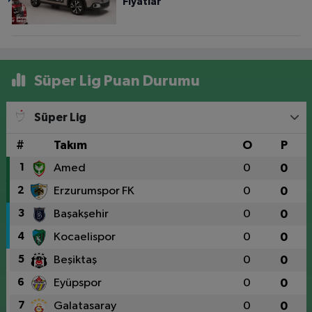
Fiyatlar
Süper Lig Puan Durumu
Süper Lig
#
Takım
O
P
1
Amed
0
0
2
Erzurumspor FK
0
0
3
Başakşehir
0
0
4
Kocaelispor
0
0
5
Beşiktaş
0
0
6
Eyüpspor
0
0
7
Galatasaray
0
0