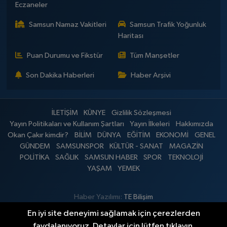
Eczaneler
Samsun Namaz Vakitleri
Samsun Trafik Yoğunluk
Haritası
Puan Durumu ve Fikstür
Tüm Manşetler
Son Dakika Haberleri
Haber Arşivi
İLETİŞİM
KÜNYE
Gizlilik Sözleşmesi
Yayın Politikaları ve Kullanım Şartları
Yayın İlkeleri
Hakkımızda
Okan Çakır kimdir?
BİLİM
DÜNYA
EĞİTİM
EKONOMİ
GENEL
GÜNDEM
SAMSUNSPOR
KÜLTÜR - SANAT
MAGAZİN
POLİTİKA
SAĞLIK
SAMSUN HABER
SPOR
TEKNOLOJİ
YAŞAM
YEMEK
Haber Yazılımı:
TE Bilişim
En iyi site deneyimi sağlamak için çerezlerden
faydalanıyoruz. Detaylar için lütfen tıklayın.