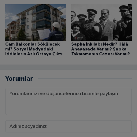
Cam Balkonlar Sökülecek
Şapka İnkılabı Nedir? Hâlâ
mi? Sosyal Medyadaki
Anayasada Var mı? Şapka
İddiaların Aslı Ortaya Çıktı
Takmamanın Cezası Var mı?
Yorumlar