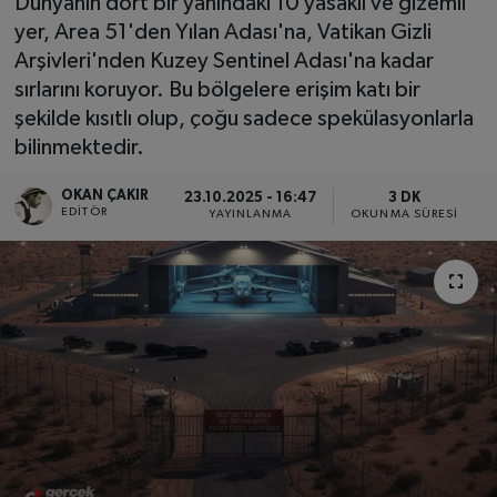
Dünyanın dört bir yanındaki 10 yasaklı ve gizemli
yer, Area 51'den Yılan Adası'na, Vatikan Gizli
SPOR
Arşivleri'nden Kuzey Sentinel Adası'na kadar
sırlarını koruyor. Bu bölgelere erişim katı bir
EKONOMİ
şekilde kısıtlı olup, çoğu sadece spekülasyonlarla
bilinmektedir.
TEKNOLOJİ
OKAN ÇAKIR
23.10.2025 - 16:47
3 DK
YAŞAM
EDITÖR
YAYINLANMA
OKUNMA SÜRESI
YEMEK