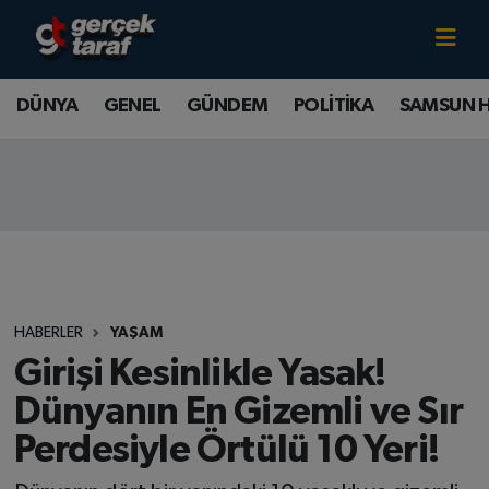
Canlı TV İzle
DÜNYA
Samsun Nöbetçi Eczaneler
DÜNYA
GENEL
GÜNDEM
POLİTİKA
SAMSUN 
GENEL
Samsun Hava Durumu
GÜNDEM
Samsun Namaz Vakitleri
POLİTİKA
Samsun Trafik Yoğunluk Haritası
SAMSUN HABER
Süper Lig Puan Durumu ve Fikstür
HABERLER
YAŞAM
SAMSUNSPOR
Tüm Manşetler
Girişi Kesinlikle Yasak!
Dünyanın En Gizemli ve Sır
SAĞLIK
Son Dakika Haberleri
Perdesiyle Örtülü 10 Yeri!
TEKNOLOJİ
Haber Arşivi