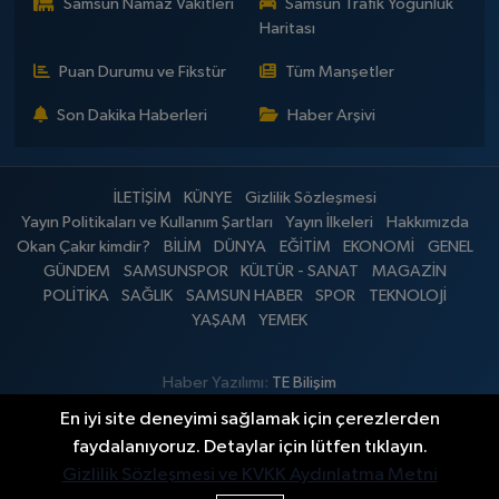
Samsun Namaz Vakitleri
Samsun Trafik Yoğunluk
Haritası
Puan Durumu ve Fikstür
Tüm Manşetler
Son Dakika Haberleri
Haber Arşivi
İLETİŞİM
KÜNYE
Gizlilik Sözleşmesi
Yayın Politikaları ve Kullanım Şartları
Yayın İlkeleri
Hakkımızda
Okan Çakır kimdir?
BİLİM
DÜNYA
EĞİTİM
EKONOMİ
GENEL
GÜNDEM
SAMSUNSPOR
KÜLTÜR - SANAT
MAGAZİN
POLİTİKA
SAĞLIK
SAMSUN HABER
SPOR
TEKNOLOJİ
YAŞAM
YEMEK
Haber Yazılımı:
TE Bilişim
En iyi site deneyimi sağlamak için çerezlerden
faydalanıyoruz. Detaylar için lütfen tıklayın.
Gizlilik Sözleşmesi ve KVKK Aydınlatma Metni