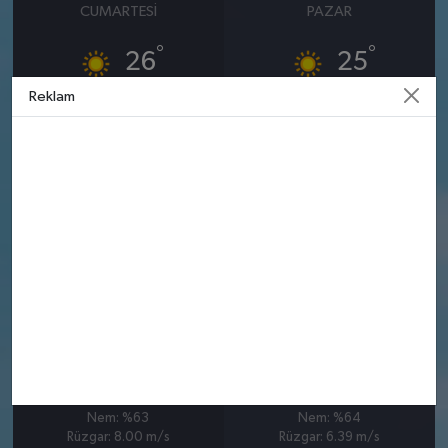
CUMARTESI
PAZAR
°
°
26
25
Reklam
Güneşli
Güneşli
Nem: %50
Nem: %59
Rüzgar: 7.31 m/s
Rüzgar: 7.89 m/s
10 AĞUSTOS
11 AĞUSTOS
PAZARTESI
SALI
°
°
25
24
Güneşli
Güneşli
Nem: %63
Nem: %64
Rüzgar: 8.00 m/s
Rüzgar: 6.39 m/s