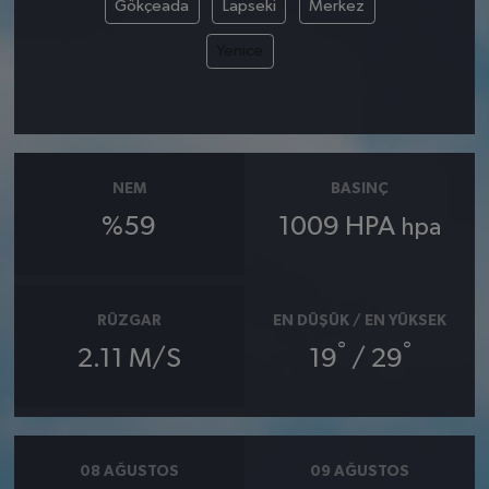
Gökçeada
Lapseki
Merkez
Yenice
NEM
BASINÇ
%59
1009 HPA
hpa
RÜZGAR
EN DÜŞÜK / EN YÜKSEK
°
°
2.11 M/S
19
/ 29
08 AĞUSTOS
09 AĞUSTOS