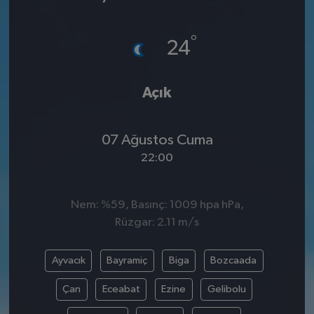
SPOR
°
24
EKONOMİ
Açık
TEKNOLOJİ
YAŞAM
07 Ağustos Cuma
22:00
YEMEK
Nem: %59, Basınç: 1009 hpa hPa,
Rüzgar: 2.11 m/s
Ayvacık
Bayramiç
Biga
Bozcaada
Çan
Eceabat
Ezine
Gelibolu