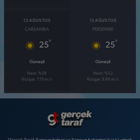
12 AĞUSTOS
13 AĞUSTOS
ÇARŞAMBA
PERŞEMBE
°
°
25
25
Güneşli
Güneşli
Nem: %58
Nem: %52
Rüzgar: 7.19 m/s
Rüzgar: 8.89 m/s
Gerçek Taraf, Samsun haber ve Samsun haberleri başta olmak