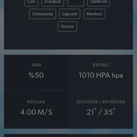
Çan
Eceabat
Ezine
Gelibolu
Gökçeada
Lapseki
Merkez
Yenice
NEM
BASINÇ
%50
1010 HPA
hpa
RÜZGAR
EN DÜŞÜK / EN YÜKSEK
°
°
4.00 M/S
21
/ 35