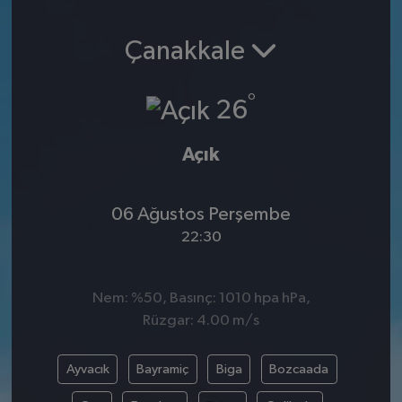
SPOR
Çanakkale
EKONOMİ
°
26
TEKNOLOJİ
Açık
YAŞAM
06 Ağustos Perşembe
YEMEK
22:30
Nem: %50, Basınç: 1010 hpa hPa,
Rüzgar: 4.00 m/s
Ayvacık
Bayramiç
Biga
Bozcaada