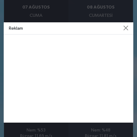
07 AĞUSTOS
08 AĞUSTOS
CUMA
CUMARTESI
°
°
27
29
Reklam
Güneşli
Güneşli
Nem: %58
Nem: %44
Rüzgar: 7.61 m/s
Rüzgar: 8.61 m/s
09 AĞUSTOS
10 AĞUSTOS
PAZAR
PAZARTESI
°
°
28
28
Güneşli
Güneşli
Nem: %53
Nem: %48
Rüzgar: 11.69 m/s
Rüzgar: 11.81 m/s