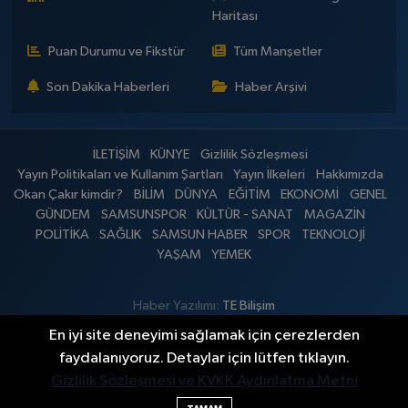
Haritası
Puan Durumu ve Fikstür
Tüm Manşetler
Son Dakika Haberleri
Haber Arşivi
İLETİŞİM
KÜNYE
Gizlilik Sözleşmesi
Yayın Politikaları ve Kullanım Şartları
Yayın İlkeleri
Hakkımızda
Okan Çakır kimdir?
BİLİM
DÜNYA
EĞİTİM
EKONOMİ
GENEL
GÜNDEM
SAMSUNSPOR
KÜLTÜR - SANAT
MAGAZİN
POLİTİKA
SAĞLIK
SAMSUN HABER
SPOR
TEKNOLOJİ
YAŞAM
YEMEK
Haber Yazılımı:
TE Bilişim
En iyi site deneyimi sağlamak için çerezlerden
faydalanıyoruz. Detaylar için lütfen tıklayın.
Gizlilik Sözleşmesi ve KVKK Aydınlatma Metni