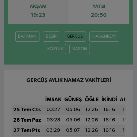
AKŞAM
YATSI
19:23
20:50
BATMAN
BEŞİRİ
GERCÜŞ
HASANKEYF
KOZLUK
SASON
GERCÜŞ AYLIK NAMAZ VAKITLERI
İMSAK
GÜNEŞ
ÖĞLE
İKINDI
AKŞA
25 Tem Cts
03:27
05:06
12:26
16:16
19:37
26 Tem Paz
03:28
05:06
12:26
16:16
19:36
27 Tem Pts
03:29
05:07
12:26
16:16
19:35