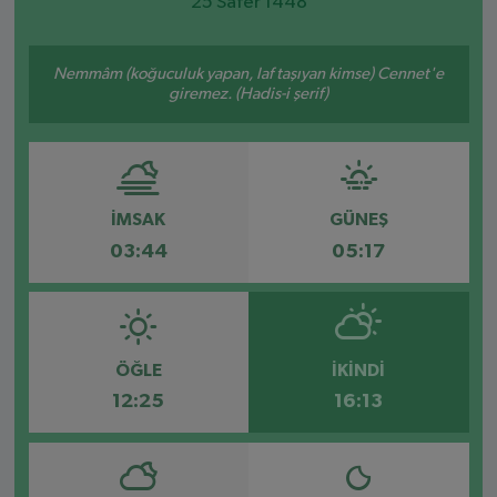
25 Safer 1448
SPOR
Nemmâm (koğuculuk yapan, laf taşıyan kimse) Cennet'e
giremez. (Hadis-i şerif)
EKONOMİ
TEKNOLOJİ
YAŞAM
İMSAK
GÜNEŞ
03:44
05:17
YEMEK
ÖĞLE
İKINDI
12:25
16:13