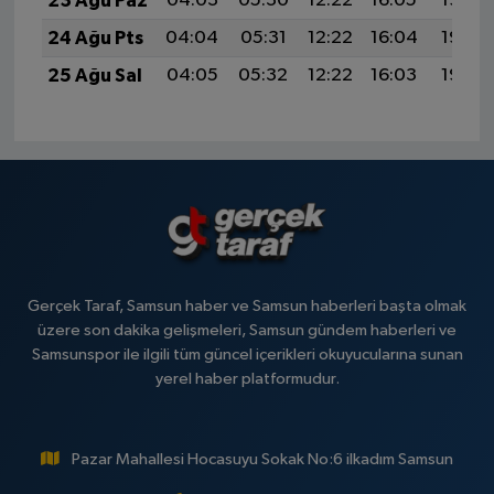
23 Ağu Paz
04:03
05:30
12:22
16:05
19:05
24 Ağu Pts
04:04
05:31
12:22
16:04
19:03
25 Ağu Sal
04:05
05:32
12:22
16:03
19:02
Gerçek Taraf, Samsun haber ve Samsun haberleri başta olmak
üzere son dakika gelişmeleri, Samsun gündem haberleri ve
Samsunspor ile ilgili tüm güncel içerikleri okuyucularına sunan
yerel haber platformudur.
Pazar Mahallesi Hocasuyu Sokak No:6 ilkadım Samsun