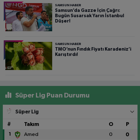
SAMSUN HABER
Samsun’da Gazze İçin Çağrı:
Bugün Susarsak Yarın İstanbul
Düşer!
SAMSUN HABER
TMO’nun Fındık Fiyatı Karadeniz’i
Karıştırdı!
Süper Lig Puan Durumu
Süper Lig
#
Takım
O
P
1
Amed
0
0