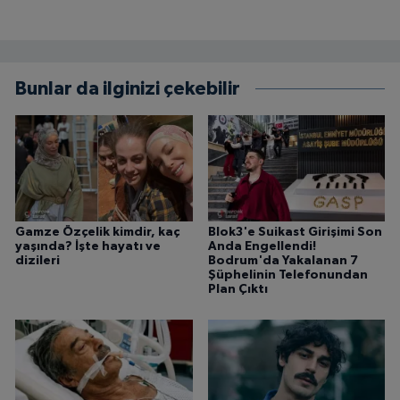
Bunlar da ilginizi çekebilir
Gamze Özçelik kimdir, kaç
Blok3'e Suikast Girişimi Son
yaşında? İşte hayatı ve
Anda Engellendi!
dizileri
Bodrum'da Yakalanan 7
Şüphelinin Telefonundan
Plan Çıktı