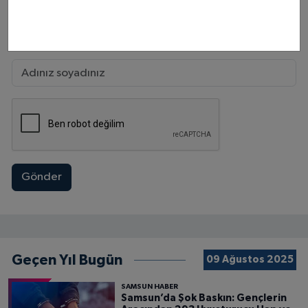
Gönder
Geçen Yıl Bugün
09 Ağustos 2025
SAMSUN HABER
Samsun’da Şok Baskın: Gençlerin