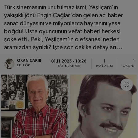
Türk sinemasının unutulmaz ismi, Yeşilçam'ın
SPOR
yakışıklı jönü Engin Çağlar'dan gelen acı haber
sanat dünyasını ve milyonlarca hayranını yasa
EKONOMİ
boğdu! Usta oyuncunun vefat haberi herkesi
şoke etti. Peki, Yeşilçam'ın o efsanesi neden
TEKNOLOJİ
aramızdan ayrıldı? İşte son dakika detayları...
YAŞAM
OKAN ÇAKIR
01.11.2025 - 10:26
1
1 
EDITÖR
YAYINLANMA
PAYLAŞIM
OKUNMA
YEMEK