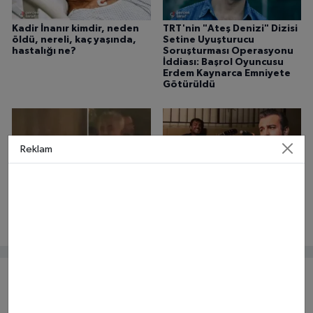
Kadir İnanır kimdir, neden
TRT'nin "Ateş Denizi" Dizisi
öldü, nereli, kaç yaşında,
Setine Uyuşturucu
hastalığı ne?
Soruşturması Operasyonu
İddiası: Başrol Oyuncusu
Erdem Kaynarca Emniyete
Götürüldü
Reklam
Ozan Güven Kadıköy’de Bir
Rıza Tamer Kimdir Neden
Mekanda Olay Çıkardı
Öldü? Savcılık İnceleme
Başlattı
Yorumlar