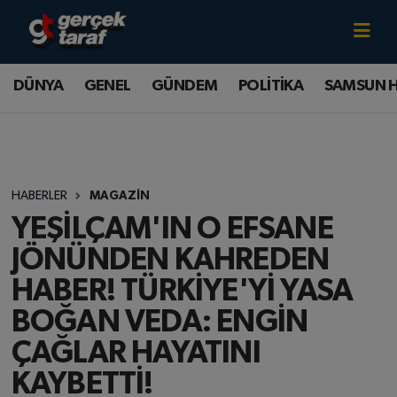
Canlı TV İzle
DÜNYA
Samsun Nöbetçi Eczaneler
DÜNYA
GENEL
GÜNDEM
POLİTİKA
SAMSUN 
GENEL
Samsun Hava Durumu
GÜNDEM
Samsun Namaz Vakitleri
HABERLER
MAGAZİN
POLİTİKA
Samsun Trafik Yoğunluk Haritası
YEŞİLÇAM'IN O EFSANE
SAMSUN HABER
Süper Lig Puan Durumu ve Fikstür
JÖNÜNDEN KAHREDEN
HABER! TÜRKİYE'Yİ YASA
SAMSUNSPOR
Tüm Manşetler
BOĞAN VEDA: ENGİN
SAĞLIK
Son Dakika Haberleri
ÇAĞLAR HAYATINI
KAYBETTİ!
TEKNOLOJİ
Haber Arşivi