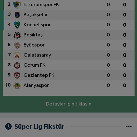
2
Erzurumspor FK
0
0
3
Başakşehir
0
0
4
Kocaelispor
0
0
5
Beşiktaş
0
0
6
Eyüpspor
0
0
7
Galatasaray
0
0
8
Çorum FK
0
0
9
Gaziantep FK
0
0
10
Alanyaspor
0
0
Detaylar için tıklayın
Süper Lig Fikstür