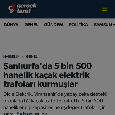
Canlı TV İzle
DÜNYA
Samsun Nöbetçi Eczaneler
DÜNYA
GENEL
GÜNDEM
POLİTİKA
SAMSUN 
GENEL
Samsun Hava Durumu
GÜNDEM
Samsun Namaz Vakitleri
HABERLER
GENEL
POLİTİKA
Samsun Trafik Yoğunluk Haritası
Şanlıurfa'da 5 bin 500
SAMSUN HABER
Süper Lig Puan Durumu ve Fikstür
hanelik kaçak elektrik
trafoları kurmuşlar
SAMSUNSPOR
Tüm Manşetler
Dicle Elektrik, Viranşehir'de yapay zeka destekli
SAĞLIK
Son Dakika Haberleri
dronlarla 62 kaçak trafo tespit etti. 5 bin 500
hanelik enerji kapasitesine eşdeğer trafolar için
TEKNOLOJİ
Haber Arşivi
savcılığa başvuruldu.