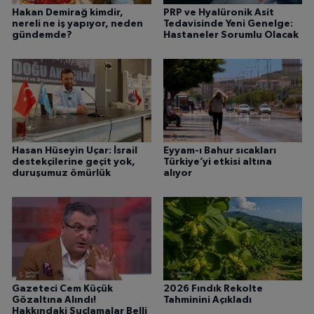
Hakan Demirağ kimdir,
PRP ve Hyalüronik Asit
nereli ne iş yapıyor, neden
Tedavisinde Yeni Genelge:
gündemde?
Hastaneler Sorumlu Olacak
Hasan Hüseyin Uçar: İsrail
Eyyam-ı Bahur sıcakları
destekçilerine geçit yok,
Türkiye’yi etkisi altına
duruşumuz ömürlük
alıyor
Gazeteci Cem Küçük
2026 Fındık Rekolte
Gözaltına Alındı!
Tahminini Açıkladı
Hakkındaki Suçlamalar Belli