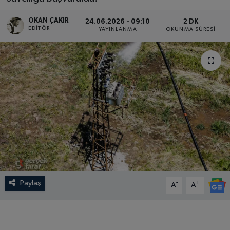
SPOR
OKAN ÇAKIR
24.06.2026 - 09:10
2 DK
EDITÖR
YAYINLANMA
OKUNMA SÜRESI
EKONOMİ
TEKNOLOJİ
YAŞAM
YEMEK
Paylaş
-
+
A
A