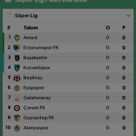
Süper Lig
#
Takım
O
P
1
Amed
0
0
2
Erzurumspor FK
0
0
3
Başakşehir
0
0
4
Kocaelispor
0
0
5
Beşiktaş
0
0
6
Eyüpspor
0
0
7
Galatasaray
0
0
8
Çorum FK
0
0
9
Gaziantep FK
0
0
10
Alanyaspor
0
0