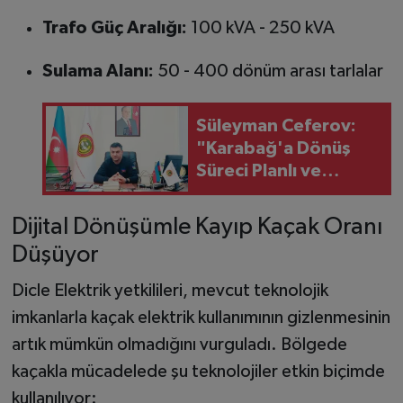
Trafo Güç Aralığı:
100 kVA - 250 kVA
Sulama Alanı:
50 - 400 dönüm arası tarlalar
Süleyman Ceferov:
"Karabağ'a Dönüş
Süreci Planlı ve
Güvenli Şekilde
İlerliyor"
Dijital Dönüşümle Kayıp Kaçak Oranı
Düşüyor
Dicle Elektrik yetkilileri, mevcut teknolojik
imkanlarla kaçak elektrik kullanımının gizlenmesinin
artık mümkün olmadığını vurguladı. Bölgede
kaçakla mücadelede şu teknolojiler etkin biçimde
kullanılıyor: