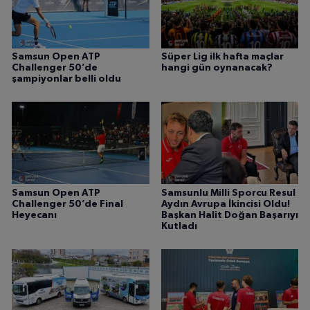
Samsun Open ATP
Süper Lig ilk hafta maçlar
Challenger 50’de
hangi gün oynanacak?
şampiyonlar belli oldu
Samsun Open ATP
Samsunlu Milli Sporcu Resul
Challenger 50’de Final
Aydın Avrupa İkincisi Oldu!
Heyecanı
Başkan Halit Doğan Başarıyı
Kutladı