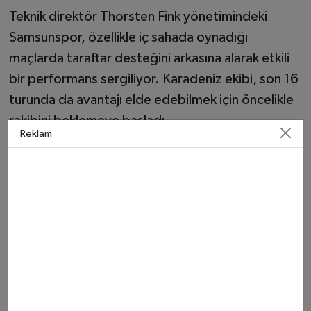
Teknik direktör Thorsten Fink yönetimindeki
Samsunspor, özellikle iç sahada oynadığı
maçlarda taraftar desteğini arkasına alarak etkili
bir performans sergiliyor. Karadeniz ekibi, son 16
turunda da avantajı elde edebilmek için öncelikle
rakibini beklemeye başladı.
Reklam
📊 Kısa Bilgi Kutusu
Kura tarihi
27 Şubat 2026 Cuma
Kura saati
TSİ 16.00
Nyon, İsviçre (UEFA Genel
Kura yeri
Merkezi)
Muhtemel
Rayo Vallecano (İspanya) veya