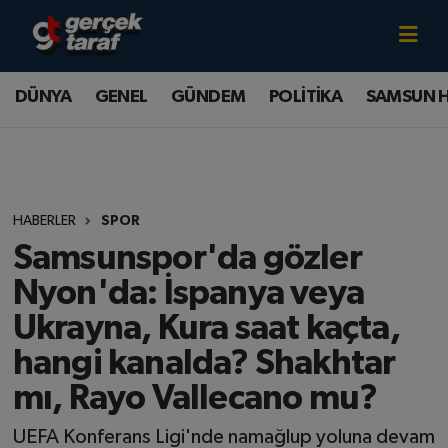
Canlı TV İzle
DÜNYA
Samsun Nöbetçi Eczaneler
DÜNYA
GENEL
GÜNDEM
POLİTİKA
SAMSUN 
GENEL
Samsun Hava Durumu
GÜNDEM
Samsun Namaz Vakitleri
HABERLER
SPOR
POLİTİKA
Samsun Trafik Yoğunluk Haritası
Samsunspor'da gözler
SAMSUN HABER
Süper Lig Puan Durumu ve Fikstür
Nyon'da: İspanya veya
Ukrayna, Kura saat kaçta,
SAMSUNSPOR
Tüm Manşetler
hangi kanalda? Shakhtar
SAĞLIK
Son Dakika Haberleri
mı, Rayo Vallecano mu?
TEKNOLOJİ
Haber Arşivi
UEFA Konferans Ligi'nde namağlup yoluna devam