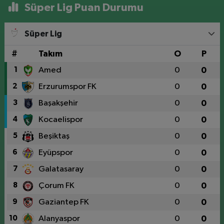
Süper Lig Puan Durumu
Süper Lig
#
Takım
O
P
1
Amed
0
0
2
Erzurumspor FK
0
0
3
Başakşehir
0
0
4
Kocaelispor
0
0
5
Beşiktaş
0
0
6
Eyüpspor
0
0
7
Galatasaray
0
0
8
Çorum FK
0
0
9
Gaziantep FK
0
0
10
Alanyaspor
0
0