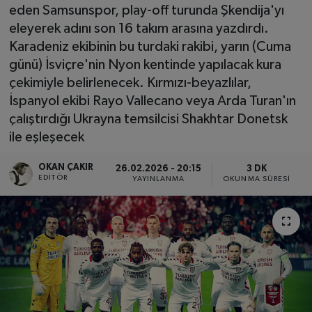
eden Samsunspor, play-off turunda Şkendija'yı
SPOR
eleyerek adını son 16 takım arasına yazdırdı.
Karadeniz ekibinin bu turdaki rakibi, yarın (Cuma
EKONOMİ
günü) İsviçre'nin Nyon kentinde yapılacak kura
çekimiyle belirlenecek. Kırmızı-beyazlılar,
TEKNOLOJİ
İspanyol ekibi Rayo Vallecano veya Arda Turan'ın
çalıştırdığı Ukrayna temsilcisi Shakhtar Donetsk
YAŞAM
ile eşleşecek
YEMEK
OKAN ÇAKIR
26.02.2026 - 20:15
3 DK
EDITÖR
YAYINLANMA
OKUNMA SÜRESI