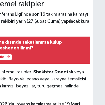
emel rakipler
ferans Ligi'nde son 16 takım arasına kalmayı
 rakibini yarın (27 Şubat Cuma) yapılacak kura
ha dışında sakatlanırsa kulüp
eshedebilir mi?
üle
htemel rakipleri
Shakhtar Donetsk
veya
ekibi Rayo Vallecano veya Ukrayna temsilcisi
 kırmızı-beyazlılar, turu geçmesi halinde
026'da, rövanş karşılaşmaları ise 19 Mart