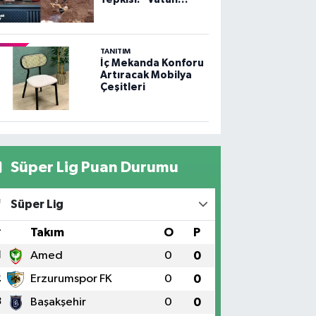
Toprağı
Kirletilemez,
Sömürülemez”
TANITIM
İç Mekanda Konforu
Artıracak Mobilya
Çeşitleri
Süper Lig Puan Durumu
Süper Lig
#
Takım
O
P
1
Amed
0
0
2
Erzurumspor FK
0
0
3
Başakşehir
0
0