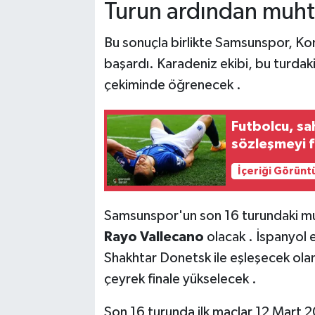
Turun ardından muht
Bu sonuçla birlikte Samsunspor, Kon
başardı. Karadeniz ekibi, bu turdaki
çekiminde öğrenecek .
Futbolcu, sa
sözleşmeyi f
İçeriği Görünt
Samsunspor'un son 16 turundaki mu
Rayo Vallecano
olacak . İspanyol 
Shakhtar Donetsk ile eşleşecek olan
çeyrek finale yükselecek .
Son 16 turunda ilk maçlar 12 Mart 2