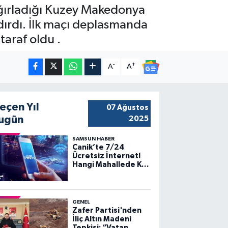
ağırladığı Kuzey Makedonya
zdırdı. İlk maçı deplasmanda
taraf oldu .
-
+
A
A
eçen Yıl
07 Ağustos
ugün
2025
SAMSUN HABER
Canik’te 7/24
Ücretsiz İnternet!
Hangi Mahallede Kaç
Nokta Var?
GENEL
Zafer Partisi'nden
İliç Altın Madeni
Tepkisi: “Vatan