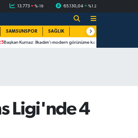
13.773
65.130,04
%
-19
%
1.2
SAMSUNSPOR
SAĞLIK
TEKNOLOJİ
SPOR
E
rnaz: İlkadım'ı modern görünüme kavuşturuyoruz
00:28
MASAK
s Ligi'nde 4