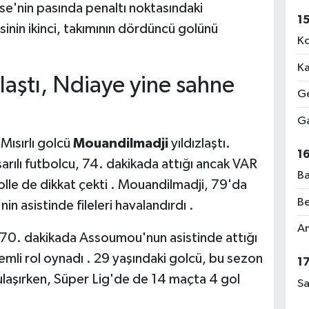
e'nin pasında penaltı noktasındaki
1
inin ikinci, takımının dördüncü golünü
Ko
Ka
laştı, Ndiaye yine sahne
Ge
Ga
Mısırlı golcü
Mouandilmadji
yıldızlaştı.
1
arılı futbolcu, 74. dakikada attığı ancak VAR
Ba
golle de dikkat çekti . Mouandilmadji, 79'da
Be
in asistinde fileleri havalandırdı .
Am
70. dakikada Assoumou'nun asistinde attığı
mli rol oynadı . 29 yaşındaki golcü, bu sezon
1
laşırken, Süper Lig'de de 14 maçta 4 gol
Sa