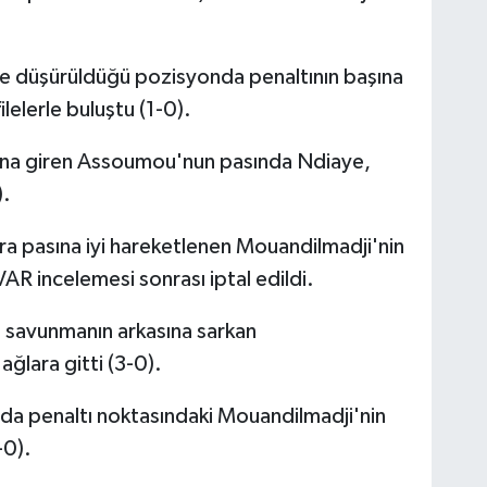
 düşürüldüğü pozisyonda penaltının başına
elerle buluştu (1-0).
ına giren Assoumou'nun pasında Ndiaye,
).
pasına iyi hareketlenen Mouandilmadji'nin
VAR incelemesi sonrası iptal edildi.
a savunmanın arkasına sarkan
ğlara gitti (3-0).
da penaltı noktasındaki Mouandilmadji'nin
-0).