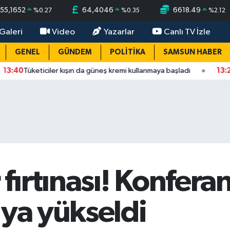
55,1652
64,4046
6618.49
%
0.27
%
0.35
%
2.12
Galeri
Video
Yazarlar
Canlı TV İzle
GENEL
GÜNDEM
POLİTİKA
SAMSUN HABER
ticiler kışın da güneş kremi kullanmaya başladı
13:25
Başkan Ku
ırtınası! Konferan
'ya yükseldi