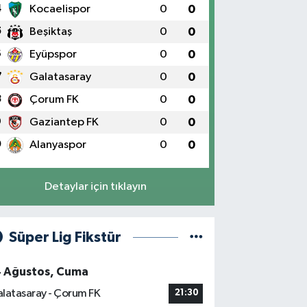
4
Kocaelispor
0
0
5
Beşiktaş
0
0
6
Eyüpspor
0
0
7
Galatasaray
0
0
8
Çorum FK
0
0
9
Gaziantep FK
0
0
0
Alanyaspor
0
0
Detaylar için tıklayın
Süper Lig Fikstür
4 Ağustos, Cuma
latasaray - Çorum FK
21:30