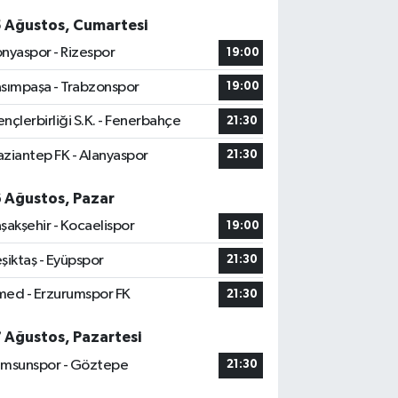
5 Ağustos, Cumartesi
nyaspor - Rizespor
19:00
sımpaşa - Trabzonspor
19:00
nçlerbirliği S.K. - Fenerbahçe
21:30
ziantep FK - Alanyaspor
21:30
6 Ağustos, Pazar
şakşehir - Kocaelispor
19:00
şiktaş - Eyüpspor
21:30
ed - Erzurumspor FK
21:30
7 Ağustos, Pazartesi
msunspor - Göztepe
21:30