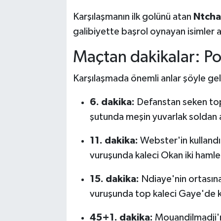
Karşılaşmanın ilk golünü atan
Ntch
galibiyette başrol oynayan isimler a
Maçtan dakikalar: Po
Karşılaşmada önemli anlar şöyle geli
6. dakika:
Defanstan seken to
şutunda meşin yuvarlak soldan az
11. dakika:
Webster'in kullandığ
vuruşunda kaleci Okan iki hamle
15. dakika:
Ndiaye'nin ortasına
vuruşunda top kaleci Gaye'de k
45+1. dakika:
Mouandilmadji'n