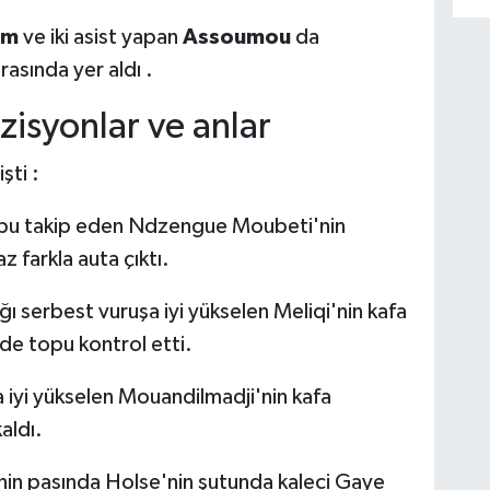
am
ve iki asist yapan
Assoumou
da
rasında yer aldı .
zisyonlar ve anlar
şti :
pu takip eden Ndzengue Moubeti'nin
 farkla auta çıktı.
ı serbest vuruşa iyi yükselen Meliqi'nin kafa
de topu kontrol etti.
 iyi yükselen Mouandilmadji'nin kafa
aldı.
in pasında Holse'nin şutunda kaleci Gaye