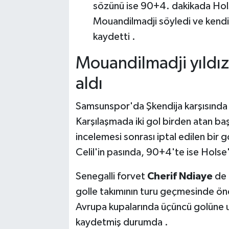
sözünü ise 90+4. dakikada Hols
Mouandilmadji söyledi ve kendis
kaydetti .
Mouandilmadji yıldız
aldı
Samsunspor'da Şkendija karşısında 
Karşılaşmada iki gol birden atan baş
incelemesi sonrası iptal edilen bir 
Celil'in pasında, 90+4'te ise Holse'n
Senegalli forvet
Cherif Ndiaye
de 
golle takımının turu geçmesinde öne
Avrupa kupalarında üçüncü golüne u
kaydetmiş durumda .