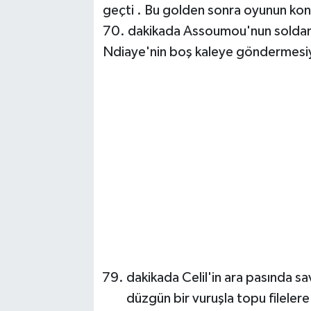
geçti . Bu golden sonra oyunun kon
70. dakikada Assoumou'nun soldan 
Ndiaye'nin boş kaleye göndermesiyle 
dakikada Celil'in ara pasında s
düzgün bir vuruşla topu fileler