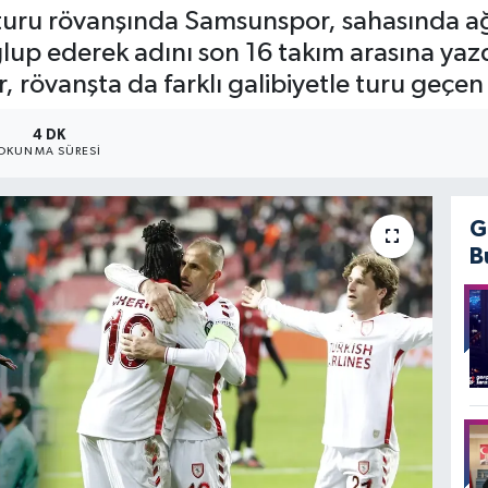
f turu rövanşında Samsunspor, sahasında 
ğlup ederek adını son 16 takım arasına ya
, rövanşta da farklı galibiyetle turu geçen 
4 DK
OKUNMA SÜRESI
G
B