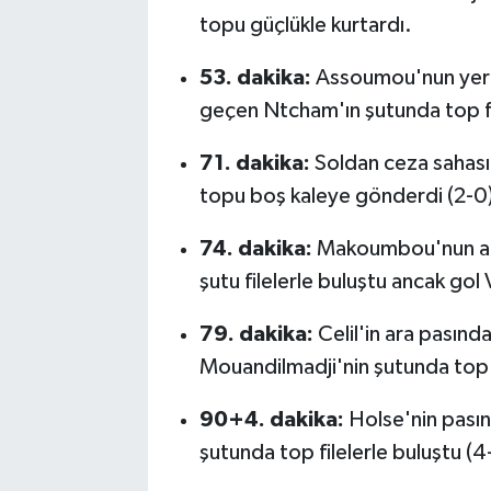
topu güçlükle kurtardı.
53. dakika:
Assoumou'nun yere
geçen Ntcham'ın şutunda top fil
71. dakika:
Soldan ceza sahas
topu boş kaleye gönderdi (2-0
74. dakika:
Makoumbou'nun ara 
şutu filelerle buluştu ancak gol 
79. dakika:
Celil'in ara pasınd
Mouandilmadji'nin şutunda top a
90+4. dakika:
Holse'nin pasın
şutunda top filelerle buluştu (4