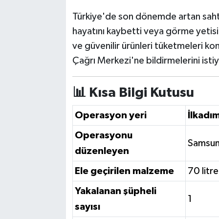
Türkiye'de son dönemde artan sahte 
hayatını kaybetti veya görme yetisin
ve güvenilir ürünleri tüketmeleri ko
Çağrı Merkezi'ne bildirmelerini istiy
📊 Kısa Bilgi Kutusu
Operasyon yeri
İlkadı
Operasyonu
Samsun
düzenleyen
Ele geçirilen malzeme
70 litre
Yakalanan şüpheli
1
sayısı