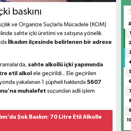
çki baskını
çılık ve Organize Suçlarla Mücadele (KOM)
nde sahte içki üretimi ve satışına yönelik
mda
İlkadım ilçesinde belirlenen bir adrese
 aramalarda,
sahte alkollü içki yapımında
re etil alkol
ele geçirildi . Ele geçirilen
yonda yakalanan 1 şüpheli hakkında
5607
nunu'na muhalefet
suçundan adli işlem
ım’da Şok Baskın: 70 Litre Etil Alkolle
1