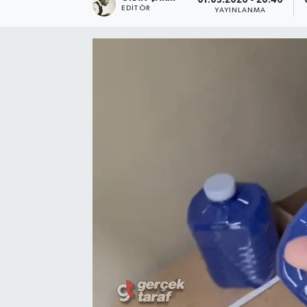
01.03.2026 - 20:46
EDITÖR
YAYINLANMA
SPOR
EKONOMİ
TEKNOLOJİ
YAŞAM
YEMEK