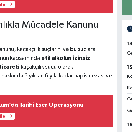
üle
çılıkla Mücadele Kanunu
1
nunu, kaçakçılık suçlarını ve bu suçlara
Ga
Kanun kapsamında
etil alkolün izinsiz
icareti
kaçakçılık suçu olarak
1
 hakkında 3 yıldan 6 yıla kadar hapis cezası ve
Ko
Ka
Ge
um’da Tarihi Eser Operasyonu
Ga
üle
1