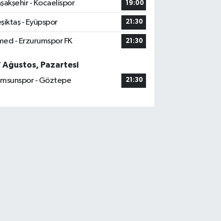
şakşehir - Kocaelispor
19:00
şiktaş - Eyüpspor
21:30
ed - Erzurumspor FK
21:30
7 Ağustos, Pazartesi
msunspor - Göztepe
21:30