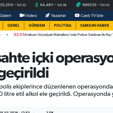
55,2510
64,4811
6660.55
%
0.32
%
0.38
%
0.03
Galeri
Video
Yazarlar
Canlı TV İzle
GENEL
GÜNDEM
POLİTİKA
SAMSUN HABER
21
Atakum Güzelyalı Mahallesi'nde Polise Saldıran İki Kişi Tutuklandı
hte içki operasyon
 geçirildi
polis ekiplerince düzenlenen operasyonda,
0 litre etil alkol ele geçirildi. Operasyond