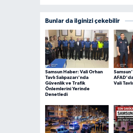
Bunlar da ilginizi çekebilir
Samsun Haber: Vali Orhan
Samsun'
Tavlı Salıpazarı'nda
AFAD'da 
Güvenlik ve Trafik
Vali Tavl
Önlemlerini Yerinde
Denetledi