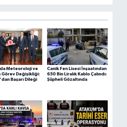
da Meteoroloji ve
Canik Fen Lisesi İnşaatından
Görev Değişikliği:
650 Bin Liralık Kablo Çalındı:
ı'dan Başarı Dileği
Şüpheli Gözaltında