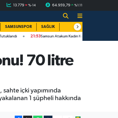
13.779
64.959,79
%
-14
%
1.11
SAMSUNSPOR
SAĞLIK
TEKNOLOJİ
SPOR
E
21:53
Samsun Atakum Kadın Kavgası Bıçaklı | Zanlı Tutuklandı
u! 70 litre
 sahte içki yapımında
a yakalanan 1 şüpheli hakkında