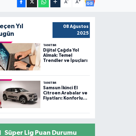
-
+
A
A
eçen Yıl
08 Ağustos
ugün
2025
TANITIM
Dijital Çağda Yol
Almak: Temel
Trendler ve İpuçları
TANITIM
Samsun İkinci El
Citroen Arabalar ve
Fiyatları: Konforlu
Sürüş, Uygun
Fiyatlar
Süper Lig Puan Durumu