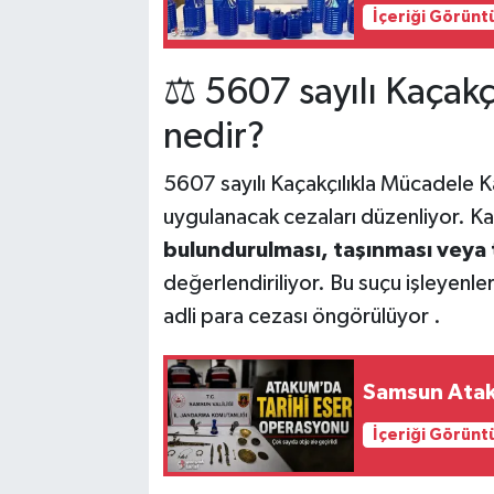
İçeriği Görünt
⚖️ 5607 sayılı Kaçak
nedir?
5607 sayılı Kaçakçılıkla Mücadele Ka
uygulanacak cezaları düzenliyor. 
bulundurulması, taşınması veya t
değerlendiriliyor. Bu suçu işleyenler
adli para cezası öngörülüyor .
Samsun Atak
İçeriği Görünt