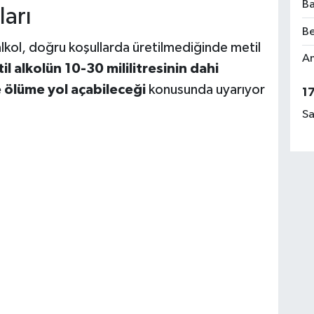
Ba
ları
Be
 alkol, doğru koşullarda üretilmediğinde metil
Am
il alkolün 10-30 mililitresinin dahi
e ölüme yol açabileceği
konusunda uyarıyor
1
Sa