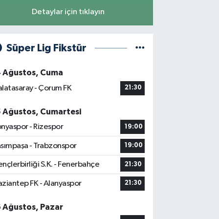
Detaylar için tıklayın
Süper Lig Fikstür
4 Ağustos, Cuma
latasaray - Çorum FK
21:30
5 Ağustos, Cumartesi
nyaspor - Rizespor
19:00
sımpaşa - Trabzonspor
19:00
nçlerbirliği S.K. - Fenerbahçe
21:30
ziantep FK - Alanyaspor
21:30
6 Ağustos, Pazar