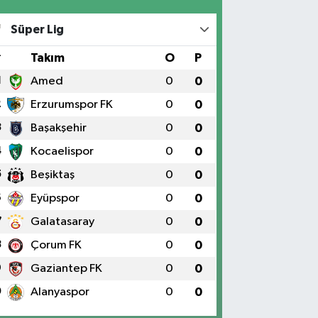
Süper Lig
#
Takım
O
P
1
Amed
0
0
2
Erzurumspor FK
0
0
3
Başakşehir
0
0
4
Kocaelispor
0
0
5
Beşiktaş
0
0
6
Eyüpspor
0
0
7
Galatasaray
0
0
8
Çorum FK
0
0
9
Gaziantep FK
0
0
0
Alanyaspor
0
0