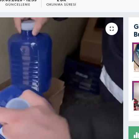
05.03.2026 - 12:53
2 DK
GÜNCELLEME
OKUNMA SÜRESI
G
B