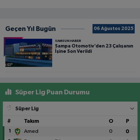
Geçen Yıl Bugün
06 Ağustos 2025
SAMSUN HABER
Sampa Otomotiv'den 23 Çalışanın
İşine Son Verildi
Süper Lig Puan Durumu
Süper Lig
#
Takım
O
P
1
Amed
0
0