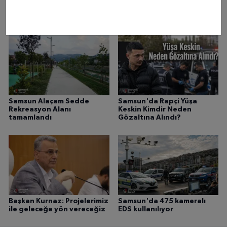
Samsun Canik
Belediyesi'nden ailelere
cami buluşması çağrısı
Samsun Alaçam Sedde
Samsun'da Rapçi Yüşa
Rekreasyon Alanı
Keskin Kimdir Neden
tamamlandı
Gözaltına Alındı?
Başkan Kurnaz: Projelerimiz
Samsun'da 475 kameralı
ile geleceğe yön vereceğiz
EDS kullanılıyor