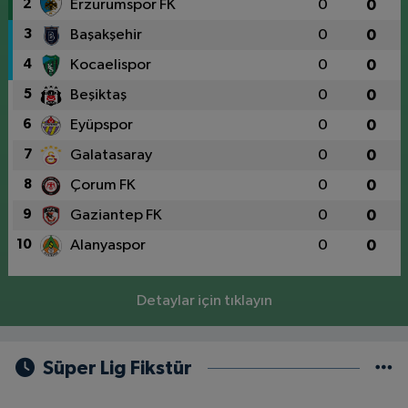
2
Erzurumspor FK
0
0
3
Başakşehir
0
0
4
Kocaelispor
0
0
5
Beşiktaş
0
0
6
Eyüpspor
0
0
7
Galatasaray
0
0
8
Çorum FK
0
0
9
Gaziantep FK
0
0
10
Alanyaspor
0
0
Detaylar için tıklayın
Süper Lig Fikstür