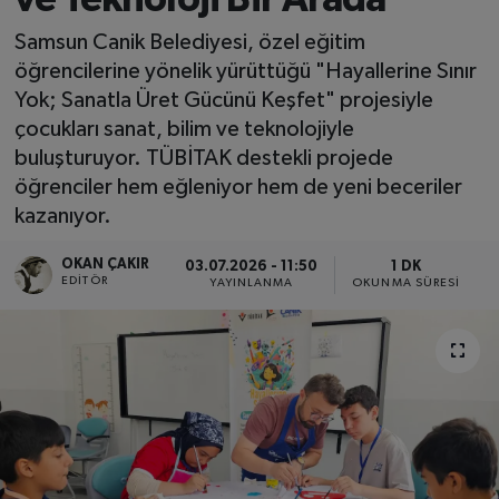
SPOR
Samsun Canik Belediyesi, özel eğitim
öğrencilerine yönelik yürüttüğü "Hayallerine Sınır
EKONOMİ
Yok; Sanatla Üret Gücünü Keşfet" projesiyle
çocukları sanat, bilim ve teknolojiyle
TEKNOLOJİ
buluşturuyor. TÜBİTAK destekli projede
öğrenciler hem eğleniyor hem de yeni beceriler
YAŞAM
kazanıyor.
OKAN ÇAKIR
YEMEK
03.07.2026 - 11:50
1 DK
EDITÖR
YAYINLANMA
OKUNMA SÜRESI