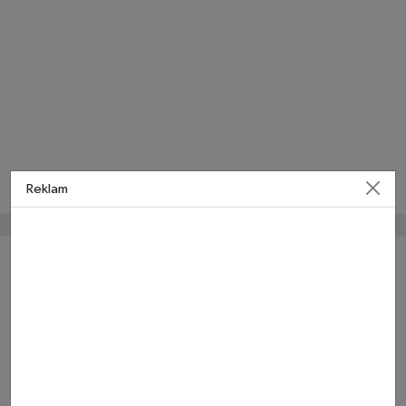
Reklam
Bunlar da ilginizi çekebilir
Samsun Hızlı Tren
Projesinde Son Durum Ne?