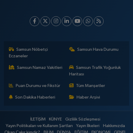
Samsun Nöbetçi
Samsun Hava Durumu
Eczaneler
Samsun Namaz Vakitleri
Samsun Trafik Yoğunluk
Haritası
Puan Durumu ve Fikstür
Tüm Manşetler
Son Dakika Haberleri
Haber Arşivi
İLETİŞİM
KÜNYE
Gizlilik Sözleşmesi
Yayın Politikaları ve Kullanım Şartları
Yayın İlkeleri
Hakkımızda
Okan Çakır kimdir?
BİLİM
DÜNYA
EĞİTİM
EKONOMİ
GENEL