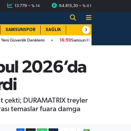
13.779
64.815,30
%
-14
%
-0.1
SAMSUNSPOR
SAĞLIK
TEKNOLOJİ
SPOR
E
üvenlik Denklemi
16:50
Samsun Haber: Vali Tavlı, Çarşamba OSB
bul 2026’da
rdi
at çekti; DURAMATRIX treyler
ararası temaslar fuara damga