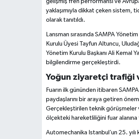
gelişmiş fren performansı ve Avrup
yaklaşımıyla dikkat çeken sistem, ti
olarak tanıtıldı.
Lansman sırasında SAMPA Yönetim K
Kurulu Üyesi Tayfun Altuncu, Uludağ 
Yönetim Kurulu Başkanı Ali Kemal Yaz
bilgilendirme gerçekleştirdi.
Yoğun ziyaretçi trafiği 
Fuarın ilk gününden itibaren SAMPA 
paydaşlarını bir araya getiren öneml
Gerçekleştirilen teknik görüşmeler v
ölçekteki hareketliliğini fuar alanına 
Automechanika Istanbul’un 25. yılı