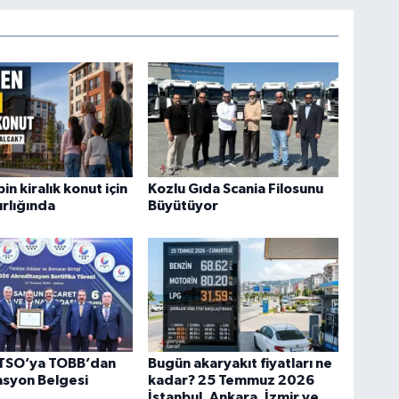
in kiralık konut için
Kozlu Gıda Scania Filosunu
ırlığında
Büyütüyor
TSO’ya TOBB’dan
Bugün akaryakıt fiyatları ne
asyon Belgesi
kadar? 25 Temmuz 2026
İstanbul, Ankara, İzmir ve