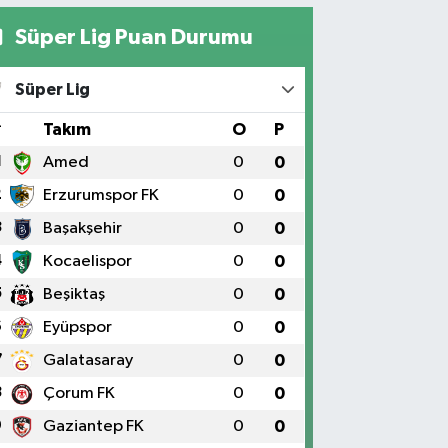
Süper Lig Puan Durumu
Süper Lig
#
Takım
O
P
1
Amed
0
0
2
Erzurumspor FK
0
0
3
Başakşehir
0
0
4
Kocaelispor
0
0
5
Beşiktaş
0
0
6
Eyüpspor
0
0
7
Galatasaray
0
0
8
Çorum FK
0
0
9
Gaziantep FK
0
0