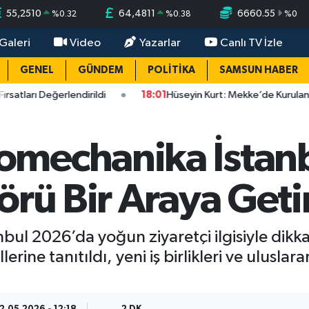
55,2510
64,4811
6660.55
%
0.32
%
0.38
%
0
Galeri
Video
Yazarlar
Canlı TV İzle
GENEL
GÜNDEM
POLİTİKA
SAMSUN HABER
ı Değerlendirildi
18:01
Hüseyin Kurt: Mekke’de Kurulan Yeni G
omechanika İstan
örü Bir Araya Geti
l 2026’da yoğun ziyaretçi ilgisiyle dikk
erine tanıtıldı, yeni iş birlikleri ve ulusl