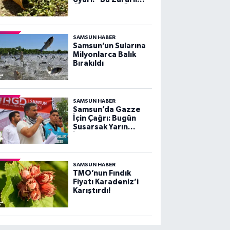
Önlenmezse Ürün
Kalitesi Düşer!”
SAMSUN HABER
Samsun’un Sularına
Milyonlarca Balık
Bırakıldı
SAMSUN HABER
Samsun’da Gazze
İçin Çağrı: Bugün
Susarsak Yarın
İstanbul Düşer!
SAMSUN HABER
TMO’nun Fındık
Fiyatı Karadeniz’i
Karıştırdı!