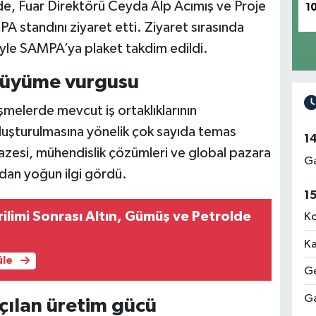
de, Fuar Direktörü Ceyda Alp Acımış ve Proje
1
 standını ziyaret etti. Ziyaret sırasında
niyle SAMPA’ya plaket takdim edildi.
l büyüme vurgusu
melerde mevcut iş ortaklıklarının
in oluşturulmasına yönelik çok sayıda temas
1
azesi, mühendislik çözümleri ve global pazara
Ga
ından yoğun ilgi gördü.
1
ilimi Sonrası Altın, Gümüş ve Petrolde
Ko
Ka
üle
Ge
Ga
ılan üretim gücü