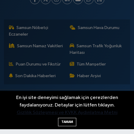
Samsun Nöbetçi
Samsun Hava Durumu
Eczaneler
Samsun Namaz Vakitleri
Samsun Trafik Yoğunluk
Haritası
Puan Durumu ve Fikstür
Tüm Manşetler
Son Dakika Haberleri
Haber Arşivi
En iyi site deneyimi sağlamak için çerezlerden
İLETİŞİM
KÜNYE
Gizlilik Sözleşmesi
Yayın Politikaları ve Kullanım Şartları
Yayın İlkeleri
Hakkımızda
faydalanıyoruz. Detaylar için lütfen tıklayın.
Okan Çakır kimdir?
BİLİM
DÜNYA
EĞİTİM
EKONOMİ
GENEL
Gizlilik Sözleşmesi ve KVKK Aydınlatma Metni
GÜNDEM
SAMSUNSPOR
KÜLTÜR - SANAT
MAGAZİN
TAMAM
POLİTİKA
SAĞLIK
SAMSUN HABER
SPOR
TEKNOLOJİ
YAŞAM
YEMEK