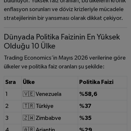
bulunuyor. Yüksek faiz oranları, bu ülkelerin kronik
enflasyon sorunları ve döviz krizleriyle mücadele
stratejilerinin bir yansıması olarak dikkat çekiyor.
Dünyada Politika Faizinin En Yüksek
Olduğu 10 Ülke
Trading Economics’in Mayıs 2026 verilerine göre
ülkeler ve politika faiz oranları şu şekilde:
Sıra
Ülke
Politika Faizi
1
🇻🇪 Venezuela
%58,6
2
🇹🇷 Türkiye
%37
3
🇿🇼 Zimbabve
%35
4
🇦🇷 Arjantin
%29