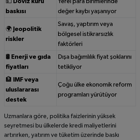
💵
Döviz kuru
Yerel para birimlerinde
baskısı
değer kaybı yaşanıyor
Savaş, yaptırım veya
🌍
Jeopolitik
bölgesel istikrarsızlık
riskler
faktörleri
🛢️
Enerji ve gıda
Dışa bağımlılık fiyat şoklarını
fiyatları
tetikliyor
🏦
IMF veya
Çoğu ülke ekonomik reform
uluslararası
programları yürütüyor
destek
Uzmanlara göre, politika faizlerinin yüksek
seyretmesi bu ülkelerde kredi maliyetlerini
artırırken, yatırım ve tüketim üzerinde baskı