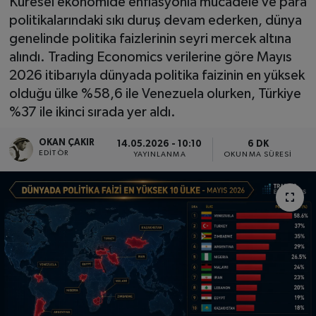
Küresel ekonomide enflasyonla mücadele ve para
politikalarındaki sıkı duruş devam ederken, dünya
SPOR
genelinde politika faizlerinin seyri mercek altına
alındı. Trading Economics verilerine göre Mayıs
EKONOMİ
2026 itibarıyla dünyada politika faizinin en yüksek
olduğu ülke %58,6 ile Venezuela olurken, Türkiye
TEKNOLOJİ
%37 ile ikinci sırada yer aldı.
YAŞAM
OKAN ÇAKIR
14.05.2026 - 10:10
6 DK
EDITÖR
YAYINLANMA
OKUNMA SÜRESI
YEMEK