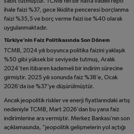
sabit tutmuştur. TCMB’nin bir hafta vadeli repo
ihale faizi %37, gece likidite penceresi borçlanma
faizi %35,5 ve borç verme faizi ise %40 olarak
uygulanmaktadır.
Türkiye’nin Faiz Politikasında Son Dönem
TCMB, 2024 yılı boyunca politika faizini yaklaşık
%50 gibi yüksek bir seviyede tutmuş, Aralık
2024’ten itibaren kademeli bir indirim sürecine
girmiştir. 2025 yılı sonunda faiz %38’e, Ocak
2026’da ise %37’ye düşürülmüştür.
Ancak jeopolitik riskler ve enerji fiyatlarındaki artış
nedeniyle TCMB, Mart 2026’dan bu yana faiz
indirimlerine ara vermiştir. Merkez Bankası’nın son
açıklamasında, “jeopolitik gelişmelerin yol açtığı