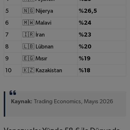
5
🇳🇬 Nijerya
%26,5
6
🇲🇼 Malavi
%24
7
🇮🇷 İran
%23
8
🇱🇧 Lübnan
%20
9
🇪🇬 Mısır
%19
10
🇰🇿 Kazakistan
%18
Kaynak:
Trading Economics, Mayıs 2026