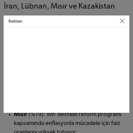
İran, Lübnan, Mısır ve Kazakistan
Listenin alt sıralarında İran %23, Lübnan %20,
Reklam
Mısır %19 ve Kazakistan %18 ile yer alıyor.
İran
(%23): Ekonomik yaptırımların etkisiyle
artan enflasyon ve döviz kuru baskısı, faizlerin
yüksek seyretmesine neden oluyor.
Lübnan
(%20): Bankacılık krizi ve ekonomik
çöküşün ardından yeniden yapılanma
sürecinde merkez bankası sıkı para politikası
izliyor.
Mısır
(%19): IMF destekli reform programı
kapsamında enflasyonla mücadele için faiz
oranlarını yüksek tutuyor.