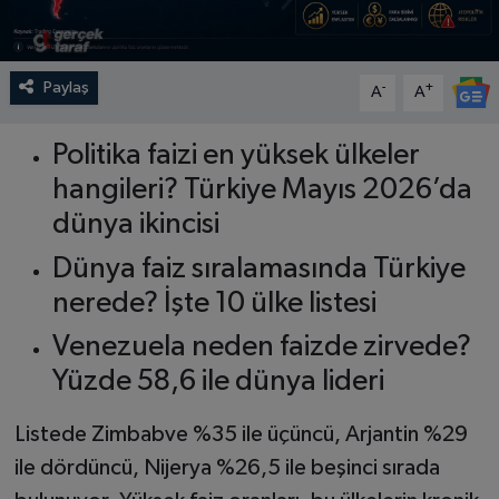
Paylaş
-
+
A
A
Politika faizi en yüksek ülkeler
hangileri? Türkiye Mayıs 2026’da
dünya ikincisi
Dünya faiz sıralamasında Türkiye
nerede? İşte 10 ülke listesi
Venezuela neden faizde zirvede?
Yüzde 58,6 ile dünya lideri
Listede Zimbabve %35 ile üçüncü, Arjantin %29
ile dördüncü, Nijerya %26,5 ile beşinci sırada