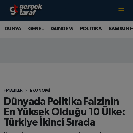
Canlı TV İzle
DÜNYA
Samsun Nöbetçi Eczaneler
DÜNYA
GENEL
GÜNDEM
POLİTİKA
SAMSUN 
GENEL
Samsun Hava Durumu
GÜNDEM
Samsun Namaz Vakitleri
POLİTİKA
Samsun Trafik Yoğunluk Haritası
SAMSUN HABER
Süper Lig Puan Durumu ve Fikstür
HABERLER
EKONOMİ
SAMSUNSPOR
Tüm Manşetler
Dünyada Politika Faizinin
En Yüksek Olduğu 10 Ülke:
SAĞLIK
Son Dakika Haberleri
Türkiye İkinci Sırada
TEKNOLOJİ
Haber Arşivi