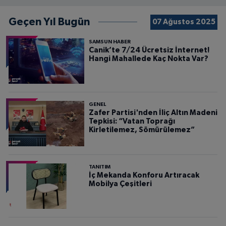
Geçen Yıl Bugün
07 Ağustos 2025
SAMSUN HABER
Canik’te 7/24 Ücretsiz İnternet!
Hangi Mahallede Kaç Nokta Var?
GENEL
Zafer Partisi'nden İliç Altın Madeni
Tepkisi: “Vatan Toprağı
Kirletilemez, Sömürülemez”
TANITIM
İç Mekanda Konforu Artıracak
Mobilya Çeşitleri