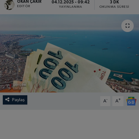
OKAN ÇAKIR
04.12.2025 - 09:42
3 DK
EDITÖR
YAYINLANMA
OKUNMA SÜRESI
SPOR
EKONOMİ
TEKNOLOJİ
YAŞAM
YEMEK
Paylaş
-
+
A
A