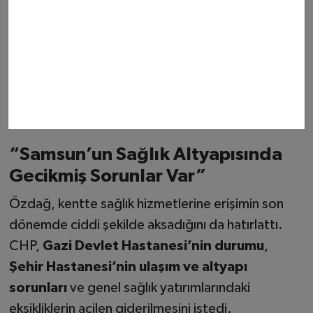
“Samsun’un Sağlık Altyapısında
Gecikmiş Sorunlar Var”
Özdağ, kentte sağlık hizmetlerine erişimin son
dönemde ciddi şekilde aksadığını da hatırlattı.
CHP,
Gazi Devlet Hastanesi’nin durumu
,
Şehir Hastanesi’nin ulaşım ve altyapı
sorunları
ve genel sağlık yatırımlarındaki
eksikliklerin acilen giderilmesini istedi.