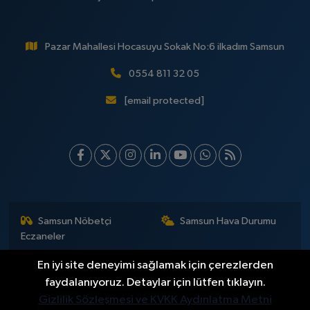
Pazar Mahallesi Hocasuyu Sokak No:6 ilkadım Samsun
0554 811 32 05
[email protected]
Samsun Nöbetçi
Samsun Hava Durumu
Eczaneler
Samsun Namaz Vakitleri
Samsun Trafik Yoğunluk
En iyi site deneyimi sağlamak için çerezlerden
Haritası
faydalanıyoruz. Detaylar için lütfen tıklayın.
Gizlilik Sözleşmesi ve KVKK Aydınlatma Metni
Puan Durumu ve Fikstür
Tüm Manşetler