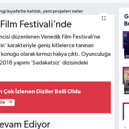
G
Film Festivali’nde
B
ncisi düzenlenen Venedik Film Festivali’ne
rin’ karakteriyle geniş kitlelerce tanınan
konuğu olarak kırmızı halıya çıktı. Oyunculuğa
2018 yapımı ‘Sadakatsiz’ dizisindeki
 Çok İzlenen Diziler Belli Oldu
üle
Devam Ediyor