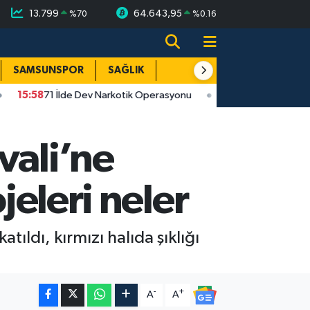
13.799
64.643,95
%
70
%
0.16
SAMSUNSPOR
SAĞLIK
TEKNOLOJİ
SPOR
E
8
71 İlde Dev Narkotik Operasyonu
15:38
Samsun'da Rapçi Yüşa
vali’ne
jeleri neler
ıldı, kırmızı halıda şıklığı
-
+
A
A