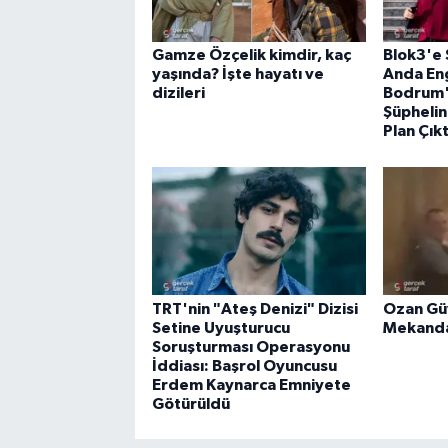
Gamze Özçelik kimdir, kaç
Blok3'e 
yaşında? İşte hayatı ve
Anda Eng
dizileri
Bodrum'
Şüphelin
Plan Çıkt
TRT'nin "Ateş Denizi" Dizisi
Ozan Gü
Setine Uyuşturucu
Mekanda
Soruşturması Operasyonu
İddiası: Başrol Oyuncusu
Erdem Kaynarca Emniyete
Götürüldü