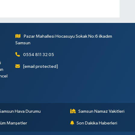
Pazar Mahallesi Hocasuyu Sokak No:6 ilkadım
Samsun
0554 811 32 05
i
[email protected]
un
ncel
Samsun Hava Durumu
Samsun Namaz Vakitleri
üm Manşetler
Son Dakika Haberleri