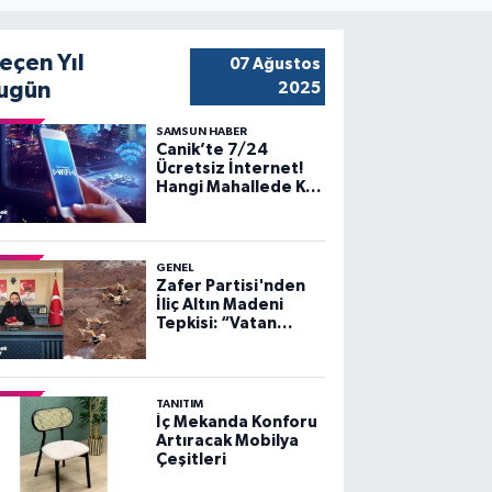
eçen Yıl
07 Ağustos
ugün
2025
SAMSUN HABER
Canik’te 7/24
Ücretsiz İnternet!
Hangi Mahallede Kaç
Nokta Var?
GENEL
Zafer Partisi'nden
İliç Altın Madeni
Tepkisi: “Vatan
Toprağı
Kirletilemez,
Sömürülemez”
TANITIM
İç Mekanda Konforu
Artıracak Mobilya
Çeşitleri