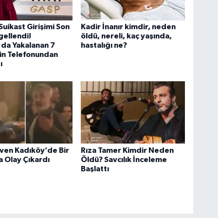
Suikast Girişimi Son
Kadir İnanır kimdir, neden
ellendi!
öldü, nereli, kaç yaşında,
da Yakalanan 7
hastalığı ne?
in Telefonundan
ı
ven Kadıköy’de Bir
Rıza Tamer Kimdir Neden
 Olay Çıkardı
Öldü? Savcılık İnceleme
Başlattı