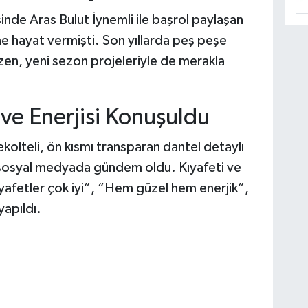
inde Aras Bulut İynemli ile başrol paylaşan
e hayat vermişti. Son yıllarda peş peşe
zen, yeni sezon projeleriyle de merakla
ı ve Enerjisi Konuşuldu
dekolteli, ön kısmı transparan dantel detaylı
n sosyal medyada gündem oldu. Kıyafeti ve
ıyafetler çok iyi”, “Hem güzel hem enerjik”,
apıldı.