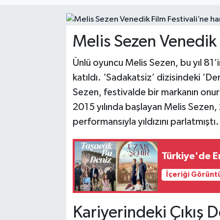
SPOR
Melis Sezen Venedik 
EKONOMİ
Ünlü oyuncu Melis Sezen, bu yıl 81’i
TEKNOLOJİ
katıldı. ‘Sadakatsiz’ dizisindeki ‘De
Sezen, festivalde bir markanın onur 
YAŞAM
2015 yılında başlayan Melis Sezen, 
YEMEK
performansıyla yıldızını parlatmıştı.
Türkiye'de En
İçeriği Görünt
Kariyerindeki Çıkış 