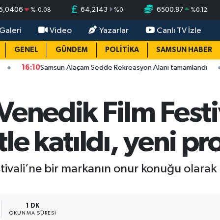
5,0406
64,2143
6500.87
%
-0.08
%
0
%
0.12
Galeri
Video
Yazarlar
Canlı TV İzle
GENEL
GÜNDEM
POLİTİKA
SAMSUN HABER
:10
Samsun Alaçam Sedde Rekreasyon Alanı tamamlandı
15:5
Venedik Film Festi
le katıldı, yeni pro
ivali’ne bir markanın onur konuğu olarak kat
1 DK
OKUNMA SÜRESI